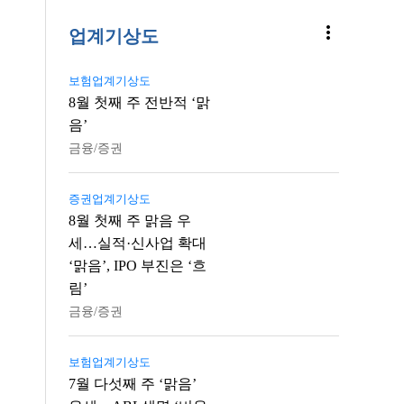
more_vert
업계기상도
보험업계기상도
8월 첫째 주 전반적 ‘맑
음’
금융/증권
증권업계기상도
8월 첫째 주 맑음 우
세…실적·신사업 확대
‘맑음’, IPO 부진은 ‘흐
림’
금융/증권
보험업계기상도
7월 다섯째 주 ‘맑음’