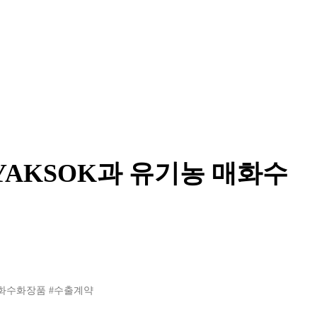
YAKSOK과 유기농 매화수
화수화장품
#수출계약