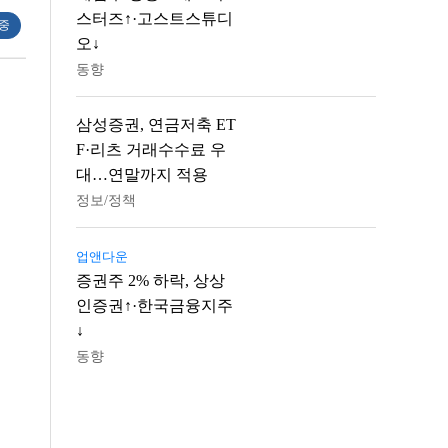
스터즈↑·고스트스튜디
 중
오↓
동향
삼성증권, 연금저축 ET
F·리츠 거래수수료 우
대…연말까지 적용
정보/정책
업앤다운
증권주 2% 하락, 상상
인증권↑·한국금융지주
↓
동향