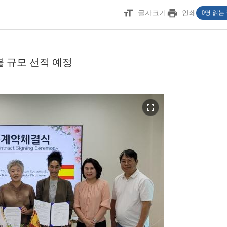
format_size
print
글자크기
인쇄
0명 읽는
 불 규모 선적 예정
fullscreen