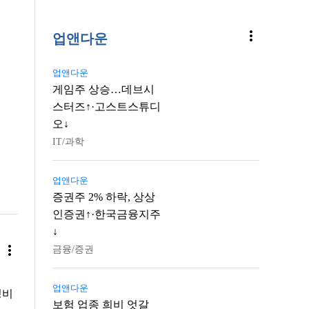
more_vert
업앤다운
업앤다운
게임주 상승…데브시
스터즈↑·고스트스튜디
오↓
IT/과학
업앤다운
증권주 2% 하락, 상상
인증권↑·한국금융지주
↓
more_vert
금융/증권
업앤다운
정비
보험 업종 희비 엇갈