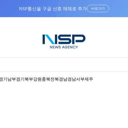
NSP통신을 구글 선호 매체로 추가
바로가기
경기남부
경기북부
강원
충북
전북
경남
경남서부
제주