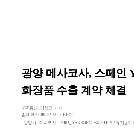
광양 메사코사, 스페인 
화장품 수출 계약 체결
NSP통신
,
김성철 기자
입력 2025-09-02 12:45
KRX7
#광양시
#메사코사
#스페인YAKSOKCOSMETICS
#유기농매