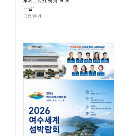
우세…ABL생명 ‘비온
뒤갬’
금융/증권