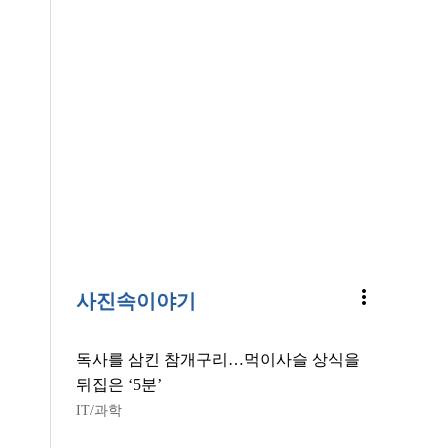
more_vert
사진속이야기
독사를 삼킨 참개구리…먹이사슬 상식을
뒤집은 ‘5분’
IT/과학