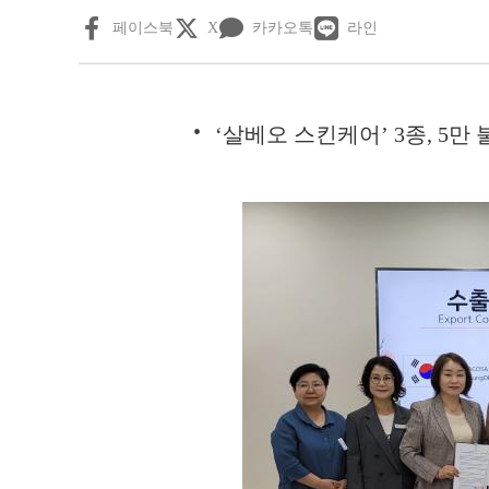
페이스북
X
카카오톡
라인
‘살베오 스킨케어’ 3종, 5만