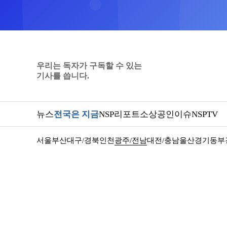
우리는 독자가 구독할 수 있는
기사를 씁니다.
뉴스
전국은 지금
NSP리포트
소상공인
이슈
NSPTV
서울
부산
대구/경북
인천
광주/전남
대전/충남
울산
경기동부