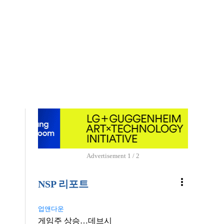
Advertisement
1 / 2
more_vert
NSP 리포트
업앤다운
게임주 상승…데브시