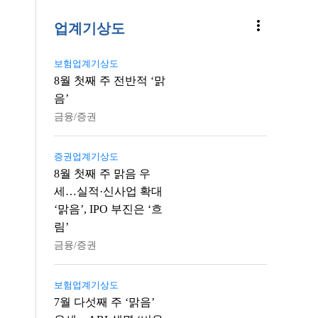
more_vert
업계기상도
보험업계기상도
8월 첫째 주 전반적 ‘맑
음’
금융/증권
증권업계기상도
8월 첫째 주 맑음 우
세…실적·신사업 확대
‘맑음’, IPO 부진은 ‘흐
림’
금융/증권
보험업계기상도
7월 다섯째 주 ‘맑음’