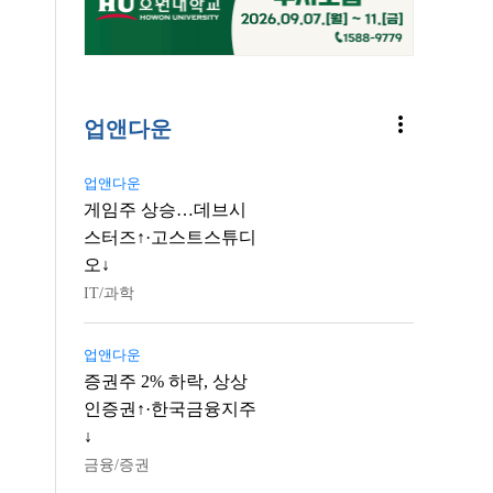
more_vert
업앤다운
업앤다운
게임주 상승…데브시
스터즈↑·고스트스튜디
오↓
IT/과학
업앤다운
증권주 2% 하락, 상상
인증권↑·한국금융지주
↓
금융/증권