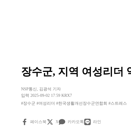
장수군, 지역 여성리더
NSP통신
,
김광석 기자
입력 2025-09-02 17:59
KRX7
#장수군
#여성리더
#한국생활개선장수군연합회
#스트레스
페이스북
X
카카오톡
라인