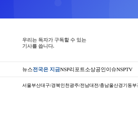
우리는 독자가 구독할 수 있는
기사를 씁니다.
뉴스
전국은 지금
NSP리포트
소상공인
이슈
NSPTV
서울
부산
대구/경북
인천
광주/전남
대전/충남
울산
경기동부