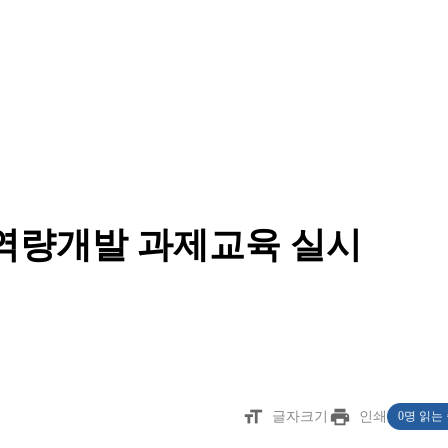
 역량개발 과제교육 실시
format_size
print
글자크기
인쇄
0명 읽는