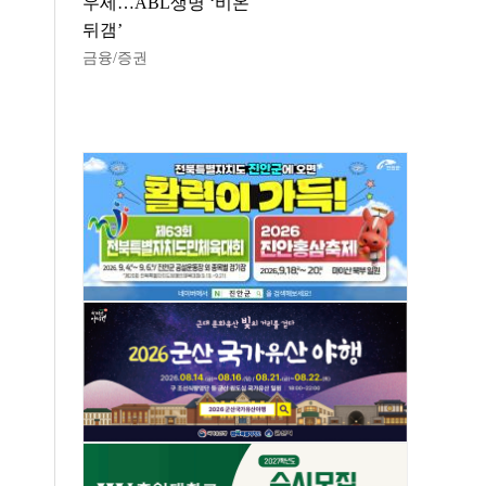
우세…ABL생명 ‘비온
뒤갬’
금융/증권