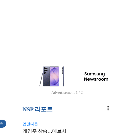
Advertisement
2 / 2
more_vert
NSP 리포트
 중
업앤다운
게임주 상승…데브시