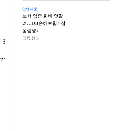
업앤다운
보험 업종 희비 엇갈
려…DB손해보험↑·삼
성생명↓
금융/증권
more_vert
구’