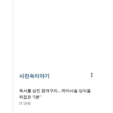
more_vert
사진속이야기
독사를 삼킨 참개구리…먹이사슬 상식을
뒤집은 ‘5분’
IT/과학