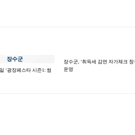
장수군
장수군, ‘취득세 감면 자가체크 창
운영
9일 ‘광장페스타 시즌1: 썸