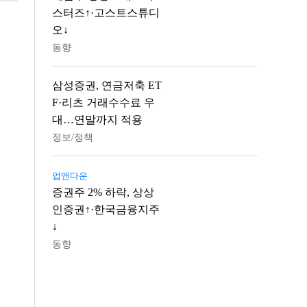
스터즈↑·고스트스튜디
오↓
동향
삼성증권, 연금저축 ET
F·리츠 거래수수료 우
대…연말까지 적용
정보/정책
업앤다운
증권주 2% 하락, 상상
인증권↑·한국금융지주
↓
동향