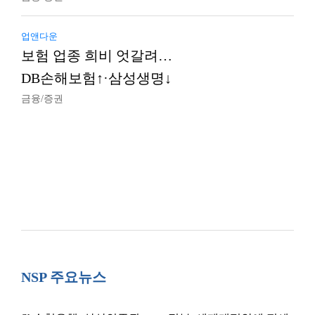
업앤다운
보험 업종 희비 엇갈려…
DB손해보험↑·삼성생명↓
금융/증권
NSP 주요뉴스