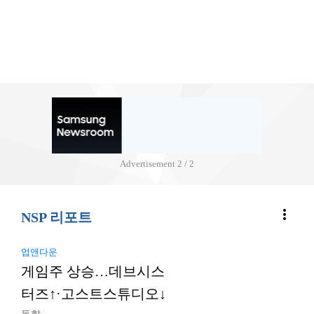
Advertisement
2 / 2
more_vert
NSP 리포트
업앤다운
게임주 상승…데브시스
터즈↑·고스트스튜디오↓