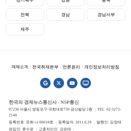
경기북부
강원
충북
전북
경남
경남서부
제주
전국취재본부
언론윤리
개인정보처리방침
매체소개
한국의 경제뉴스통신사 - NSP통신
07236 서울시 영등포구 국회대로750 금산빌딩 2층
TEL: 02-3272-
2140
등록번호: 문화 나 00018호
등록일자: 2011.6.29
발행인: 김정태
편집인: 류수운
고충처리인: 강은태