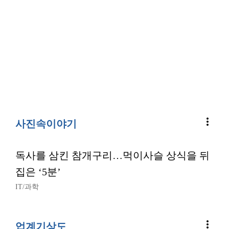
more_vert
사진속이야기
독사를 삼킨 참개구리…먹이사슬 상식을 뒤
집은 ‘5분’
IT/과학
more_vert
업계기상도