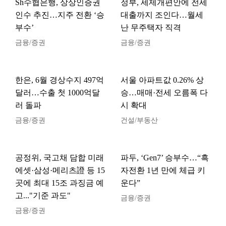
Sh수협은행, 상상인증권
정부, 세제개편안에 전세
인수 추진…지주 전환 ‘승
대출까지 조인다…월세
부수’
난 무주택자 직격
금융/증권
금융/증권
한은, 6월 경상수지 497억
서울 아파트값 0.26% 상
달러…수출 첫 1000억달
승…매매·전세 오름폭 다
러 돌파
시 확대
금융/증권
건설/부동산
공정위, 국고채 담합 미래
파두, ‘Gen7’ 승부수…“흑
에셋·삼성·메리츠證 등 15
자전환 1년 만에 체급 키
곳에 최대 15조 과징금 예
운다”
고..."기준 과도"
금융/증권
금융/증권