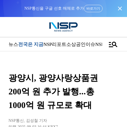
close
NSP통신을 구글 선호 매체로 추가
바로가기
manage_search
뉴스
전국은 지금
NSP리포트
소상공인
이슈
NSPTV
광양시, 광양사랑상품권
200억 원 추가 발행...총
1000억 원 규모로 확대
NSP통신
,
김성철 기자
입력 2025-09-03 16:44
KRX7