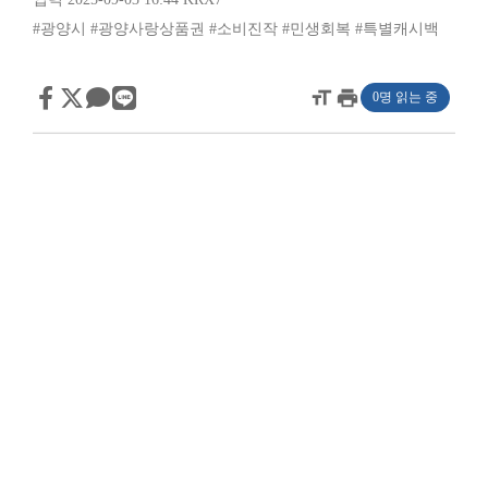
#광양시
#광양사랑상품권
#소비진작
#민생회복
#특별캐시백
format_size
print
0명 읽는 중