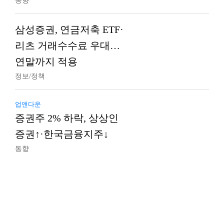
동향
삼성증권, 연금저축 ETF·
리츠 거래수수료 우대…
연말까지 적용
정보/정책
업앤다운
증권주 2% 하락, 상상인
증권↑·한국금융지주↓
동향