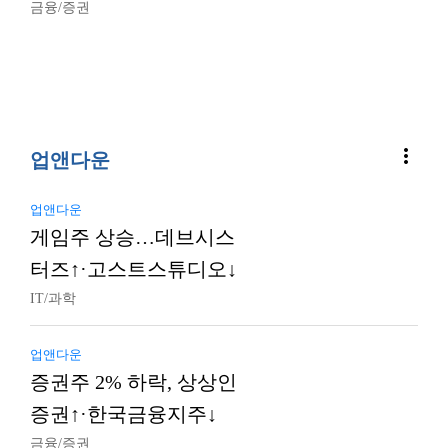
금융/증권
more_vert
업앤다운
업앤다운
게임주 상승…데브시스
터즈↑·고스트스튜디오↓
IT/과학
업앤다운
증권주 2% 하락, 상상인
증권↑·한국금융지주↓
금융/증권