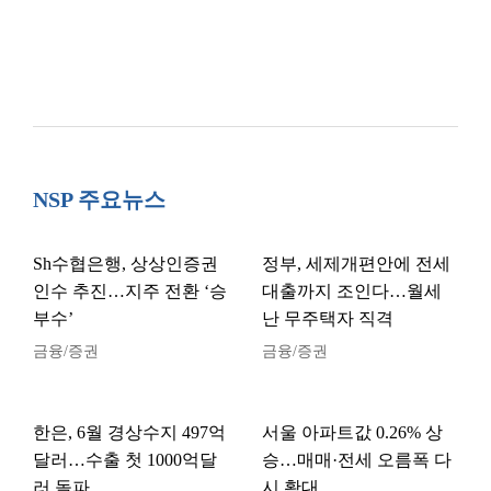
NSP 주요뉴스
Sh수협은행, 상상인증권
정부, 세제개편안에 전세
인수 추진…지주 전환 ‘승
대출까지 조인다…월세
부수’
난 무주택자 직격
금융/증권
금융/증권
한은, 6월 경상수지 497억
서울 아파트값 0.26% 상
달러…수출 첫 1000억달
승…매매·전세 오름폭 다
러 돌파
시 확대