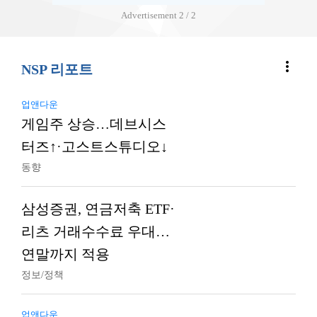
Advertisement
1 / 2
more_vert
NSP 리포트
업앤다운
게임주 상승…데브시스
터즈↑·고스트스튜디오↓
동향
삼성증권, 연금저축 ETF·
리츠 거래수수료 우대…
연말까지 적용
정보/정책
업앤다운