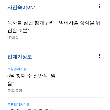
more_vert
사진속이야기
독사를 삼킨 참개구리…먹이사슬 상식을 뒤
집은 ‘5분’
IT/과학
more_vert
업계기상도
보험업계기상도
8월 첫째 주 전반적 ‘맑
음’
금융/증권
증권업계기상도