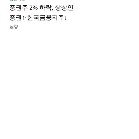
증권주 2% 하락, 상상인
증권↑·한국금융지주↓
동향