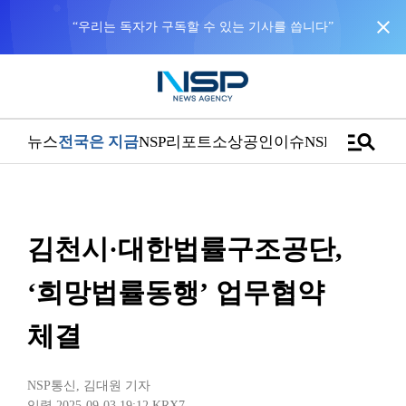
close
manage_search
뉴스
전국은 지금
NSP리포트
소상공인
이슈
NSPTV
김천시·대한법률구조공단,
‘희망법률동행’ 업무협약
체결
NSP통신
,
김대원 기자
입력 2025-09-03 19:12
KRX7