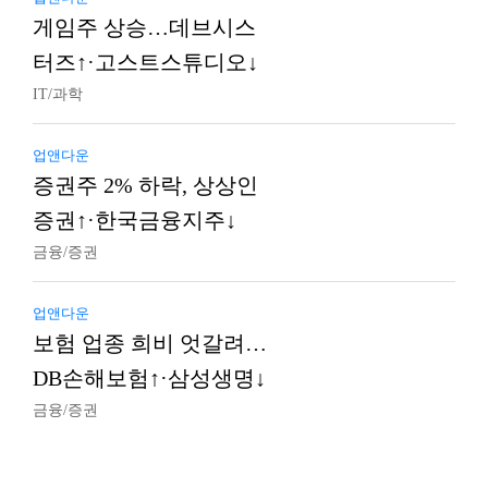
게임주 상승…데브시스
터즈↑·고스트스튜디오↓
IT/과학
업앤다운
증권주 2% 하락, 상상인
증권↑·한국금융지주↓
금융/증권
업앤다운
보험 업종 희비 엇갈려…
DB손해보험↑·삼성생명↓
금융/증권