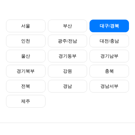
서울
부산
대구/경북
인천
광주/전남
대전/충남
울산
경기동부
경기남부
경기북부
강원
충북
전북
경남
경남서부
제주