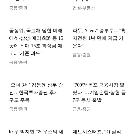
금융/증권
건설/부동산
공정위, 국고채 담합 미래
파두, ‘Gen7’ 승부수…“흑
에셋·삼성·메리츠證 등 15
자전환 1년 만에 체급 키
곳에 최대 15조 과징금 예
운다”
고..."기준 과도"
금융/증권
금융/증권
‘오너 3세’ 김동윤 상무 승
“700만 동포 금융시장 열
진…한국투자증권 후계
렸다”…기업은행·농협 등
구도 주목
7곳 동시 출발
금융/증권
금융/증권
배우 박지현 “제우스의 세
데브시스터즈, 2Q 실적