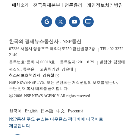
전국취재본부
언론윤리
개인정보처리방침
매체소개
한국의 경제뉴스통신사 - NSP통신
07236 서울시 영등포구 국회대로750 금산빌딩 2층
TEL: 02-3272-
2140
등록번호: 문화 나 00018호
등록일자: 2011.6.29
발행인: 김정태
편집인: 류수운
고충처리인: 강은태
청소년보호책임자: 김승철
launch
NSP NEWS·NSP TV의 모든 콘텐츠는 저작권법의 보호를 받는바,
무단 전재.복사.배포를 금지합니다.
ⓒ 2006. NSP NEWS AGENCY. All rights reserved.
한국어
English
日本語
中文
Русский
NSP통신 주요 뉴스는 다우존스 팩티바에 다국어로
제공됩니다.