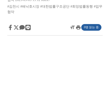
#김천시
#배낙호시장
#대한법률구조공단
#희망법률동행
#업무
협약
format_size
print
0명 읽는 중