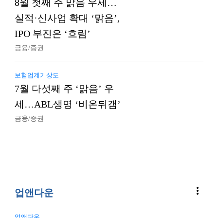
8월 첫째 주 맑음 우세…
실적·신사업 확대 ‘맑음’,
IPO 부진은 ‘흐림’
금융/증권
보험업계기상도
7월 다섯째 주 ‘맑음’ 우
세…ABL생명 ‘비온뒤갬’
금융/증권
more_vert
업앤다운
업앤다운