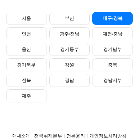
서울
부산
대구/경북
인천
광주/전남
대전/충남
울산
경기동부
경기남부
경기북부
강원
충북
전북
경남
경남서부
제주
전국취재본부
언론윤리
개인정보처리방침
매체소개