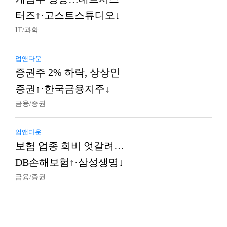
터즈↑·고스트스튜디오↓
IT/과학
업앤다운
증권주 2% 하락, 상상인
증권↑·한국금융지주↓
금융/증권
업앤다운
보험 업종 희비 엇갈려…
DB손해보험↑·삼성생명↓
금융/증권