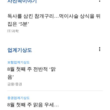
사진속이야기
독사를 삼킨 참개구리…먹이사슬 상식을 뒤
집은 ‘5분’
IT/과학
more_vert
업계기상도
보험업계기상도
8월 첫째 주 전반적 ‘맑
음’
금융/증권
증권업계기상도
8월 첫째 주 맑음 우세…