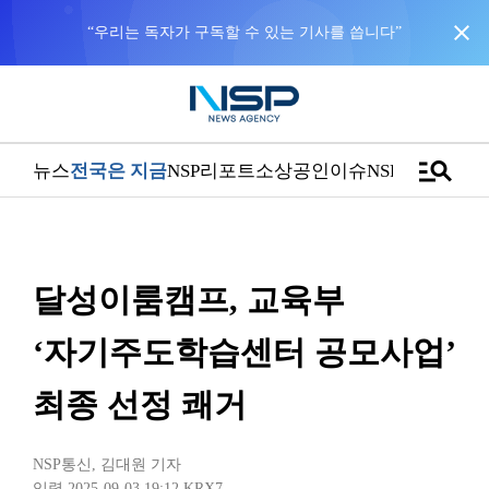
close
“우리는 독자가 구독할 수 있는 기사를 씁니다”
manage_search
뉴스
전국은 지금
NSP리포트
소상공인
이슈
NSPTV
달성이룸캠프, 교육부
‘자기주도학습센터 공모사업’
최종 선정 쾌거
NSP통신
,
김대원 기자
입력 2025-09-03 19:12
KRX7