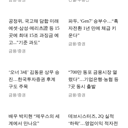
공정위, 국고채 담합 미래
파두, ‘Gen7’ 승부수…“흑
에셋·삼성·메리츠證 등 15
자전환 1년 만에 체급 키
곳에 최대 15조 과징금 예
운다”
고..."기준 과도"
금융/증권
금융/증권
‘오너 3세’ 김동윤 상무 승
“700만 동포 금융시장 열
진…한국투자증권 후계
렸다”…기업은행·농협 등
구도 주목
7곳 동시 출발
금융/증권
금융/증권
배우 박지현 “제우스의 세
데브시스터즈, 2Q 실적
계에서 만나요”
‘하락’…영업이익 적자전