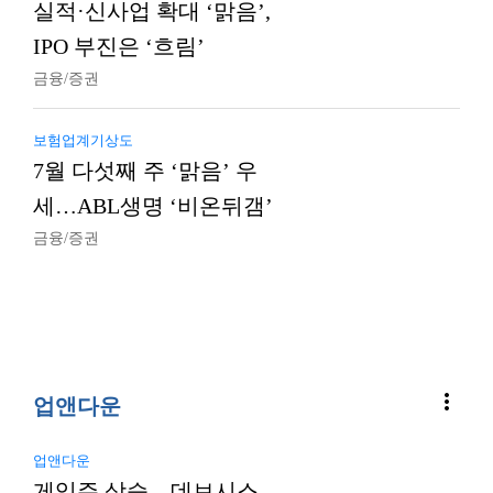
실적·신사업 확대 ‘맑음’,
IPO 부진은 ‘흐림’
금융/증권
보험업계기상도
7월 다섯째 주 ‘맑음’ 우
세…ABL생명 ‘비온뒤갬’
금융/증권
more_vert
업앤다운
업앤다운
게임주 상승…데브시스