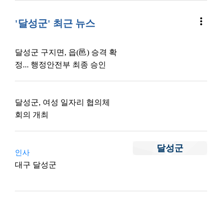
more_vert
'달성군' 최근 뉴스
달성군 구지면, 읍(邑) 승격 확
정... 행정안전부 최종 승인
달성군, 여성 일자리 협의체
회의 개최
달성군
인사
대구 달성군