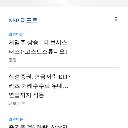
more_vert
NSP 리포트
업앤다운
게임주 상승…데브시스
터즈↑·고스트스튜디오↓
동향
삼성증권, 연금저축 ETF·
리츠 거래수수료 우대…
연말까지 적용
정보/정책
업앤다운
증권주 2% 하락, 상상인