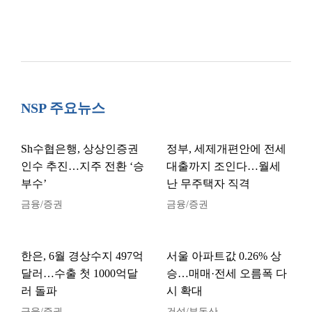
NSP 주요뉴스
Sh수협은행, 상상인증권
정부, 세제개편안에 전세
인수 추진…지주 전환 ‘승
대출까지 조인다…월세
부수’
난 무주택자 직격
금융/증권
금융/증권
한은, 6월 경상수지 497억
서울 아파트값 0.26% 상
달러…수출 첫 1000억달
승…매매·전세 오름폭 다
러 돌파
시 확대
금융/증권
건설/부동산