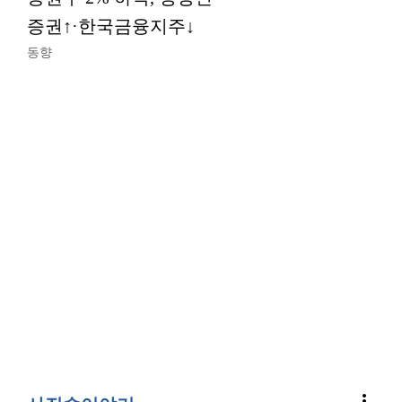
증권↑·한국금융지주↓
동향
more_vert