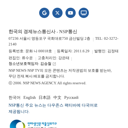
한국의 경제뉴스통신사 - NSP통신
07236 서울시 영등포구 국회대로750 금산빌딩 2층
TEL: 02-3272-
2140
등록번호: 문화 나 00018호
등록일자: 2011.6.29
발행인: 김정태
편집인: 류수운
고충처리인: 강은태
청소년보호책임자: 김승철
launch
NSP NEWS·NSP TV의 모든 콘텐츠는 저작권법의 보호를 받는바,
무단 전재.복사.배포를 금지합니다.
ⓒ 2006. NSP NEWS AGENCY. All rights reserved.
한국어
English
日本語
中文
Русский
NSP통신 주요 뉴스는 다우존스 팩티바에 다국어로
제공됩니다.