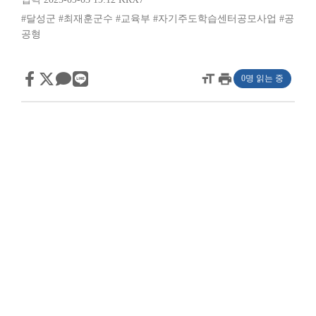
#달성군
#최재훈군수
#교육부
#자기주도학습센터공모사업
#공
공형
format_size
print
0명 읽는 중