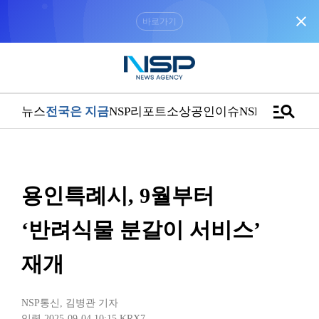
close
“우리는 독자가 구독할 수 있는 기사를 씁니다”
manage_search
뉴스
전국은 지금
NSP리포트
소상공인
이슈
NSPTV
용인특례시, 9월부터
‘반려식물 분갈이 서비스’
재개
NSP통신
,
김병관 기자
입력 2025-09-04 10:15
KRX7