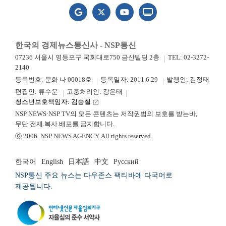
한국의 경제뉴스통신사 - NSP통신
07236 서울시 영등포구 국회대로750 금산빌딩 2층
TEL: 02-3272-
2140
등록번호: 문화 나 00018호
등록일자: 2011.6.29
발행인: 김정태
편집인: 류수운
고충처리인: 강은태
청소년보호책임자: 김승철
launch
NSP NEWS·NSP TV의 모든 콘텐츠는 저작권법의 보호를 받는바,
무단 전재.복사.배포를 금지합니다.
ⓒ 2006. NSP NEWS AGENCY. All rights reserved.
한국어
English
日本語
中文
Русский
NSP통신 주요 뉴스는 다우존스 팩티바에 다국어로
제공됩니다.