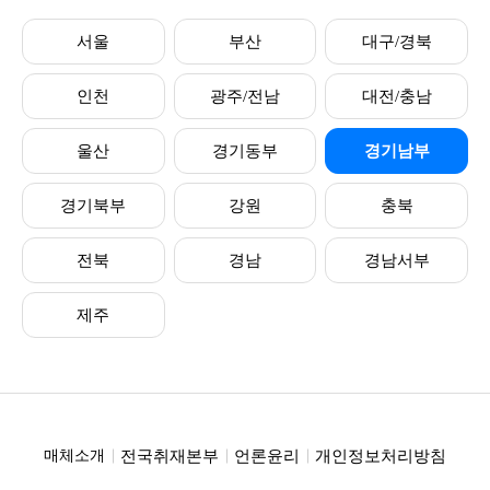
서울
부산
대구/경북
인천
광주/전남
대전/충남
울산
경기동부
경기남부
경기북부
강원
충북
전북
경남
경남서부
제주
전국취재본부
언론윤리
개인정보처리방침
매체소개