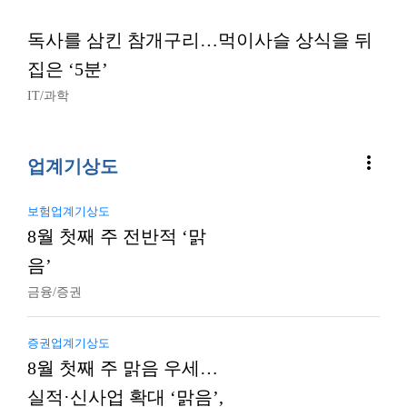
독사를 삼킨 참개구리…먹이사슬 상식을 뒤
집은 ‘5분’
IT/과학
more_vert
업계기상도
보험업계기상도
8월 첫째 주 전반적 ‘맑
음’
금융/증권
증권업계기상도
8월 첫째 주 맑음 우세…
실적·신사업 확대 ‘맑음’,