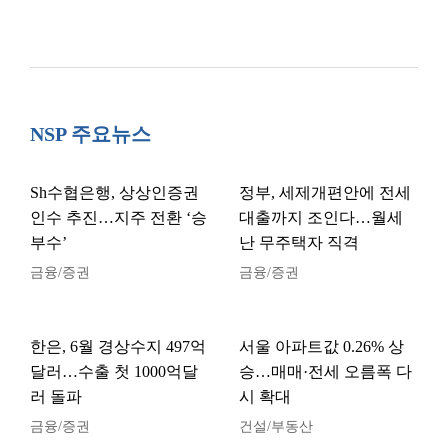
NSP 주요뉴스
Sh수협은행, 상상인증권
정부, 세제개편안에 전세
인수 추진…지주 전환 ‘승
대출까지 조인다…월세
부수’
난 무주택자 직격
금융/증권
금융/증권
한은, 6월 경상수지 497억
서울 아파트값 0.26% 상
달러…수출 첫 1000억달
승…매매·전세 오름폭 다
러 돌파
시 확대
금융/증권
건설/부동산