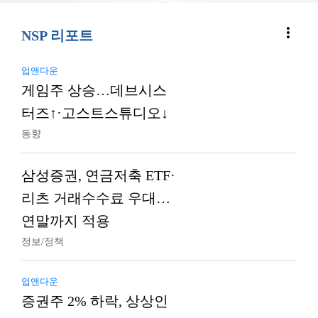
more_vert
NSP 리포트
업앤다운
게임주 상승…데브시스
터즈↑·고스트스튜디오↓
동향
삼성증권, 연금저축 ETF·
리츠 거래수수료 우대…
연말까지 적용
정보/정책
업앤다운
증권주 2% 하락, 상상인