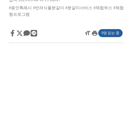
#용인특례시
#반려식물분갈이
#분갈이서비스
#체험부스
#체험
형프로그램
format_size
print
0명 읽는 중