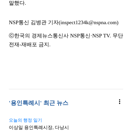
말했다.
NSP통신 김병관 기자(inspect1234k@nspna.com)
ⓒ한국의 경제뉴스통신사 NSP통신·NSP TV. 무단
전재-재배포 금지.
more_vert
'용인특례시' 최근 뉴스
오늘의 행정 일기
이상일 용인특례시장, 다낭시