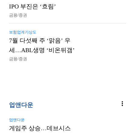
IPO 부진은 ‘흐림’
금융/증권
보험업계기상도
7월 다섯째 주 ‘맑음’ 우
세…ABL생명 ‘비온뒤갬’
금융/증권
more_vert
업앤다운
업앤다운
게임주 상승…데브시스