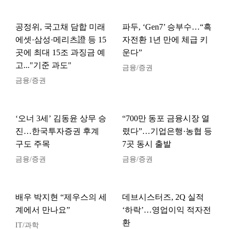
공정위, 국고채 담합 미래
파두, ‘Gen7’ 승부수…“흑
에셋·삼성·메리츠證 등 15
자전환 1년 만에 체급 키
곳에 최대 15조 과징금 예
운다”
고..."기준 과도"
금융/증권
금융/증권
‘오너 3세’ 김동윤 상무 승
“700만 동포 금융시장 열
진…한국투자증권 후계
렸다”…기업은행·농협 등
구도 주목
7곳 동시 출발
금융/증권
금융/증권
배우 박지현 “제우스의 세
데브시스터즈, 2Q 실적
계에서 만나요”
‘하락’…영업이익 적자전
환
IT/과학