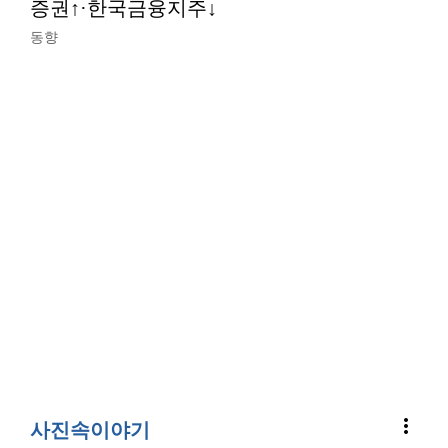
증권↑·한국금융지주↓
동향
more_vert
사진속이야기