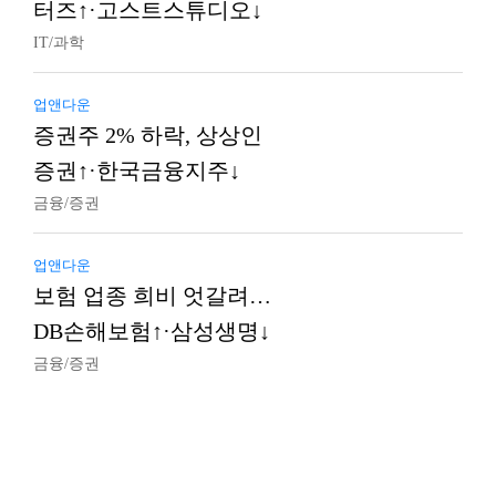
터즈↑·고스트스튜디오↓
IT/과학
업앤다운
증권주 2% 하락, 상상인
증권↑·한국금융지주↓
금융/증권
업앤다운
보험 업종 희비 엇갈려…
DB손해보험↑·삼성생명↓
금융/증권