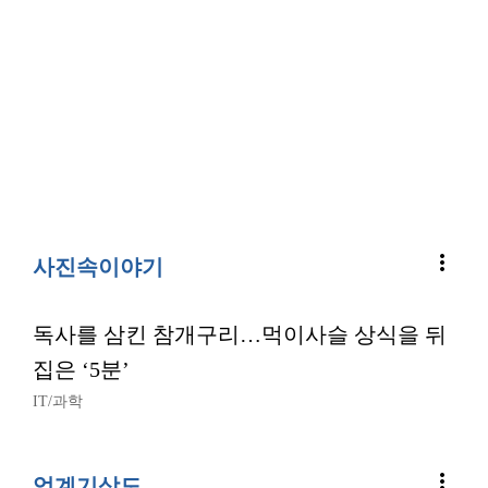
more_vert
사진속이야기
독사를 삼킨 참개구리…먹이사슬 상식을 뒤
집은 ‘5분’
IT/과학
more_vert
업계기상도