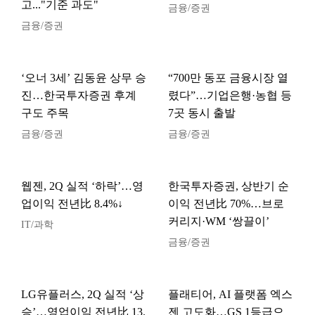
고..."기준 과도"
금융/증권
금융/증권
‘오너 3세’ 김동윤 상무 승
“700만 동포 금융시장 열
진…한국투자증권 후계
렸다”…기업은행·농협 등
구도 주목
7곳 동시 출발
금융/증권
금융/증권
웹젠, 2Q 실적 ‘하락’…영
한국투자증권, 상반기 순
업이익 전년比 8.4%↓
이익 전년比 70%…브로
커리지·WM ‘쌍끌이’
IT/과학
금융/증권
LG유플러스, 2Q 실적 ‘상
플래티어, AI 플랫폼 엑스
승’…영업이익 전년比 13.
젠 고도화…GS 1등급으