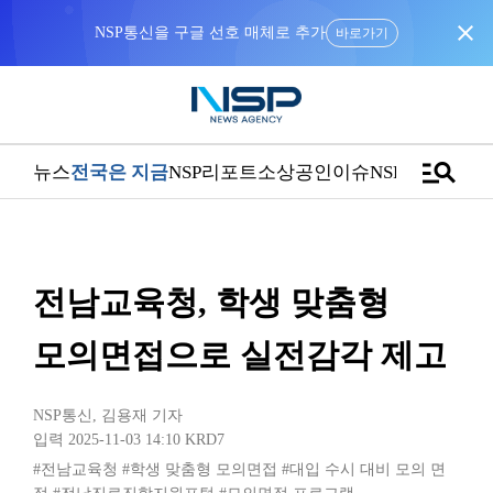
close
NSP통신을 구글 선호 매체로 추가
바로가기
manage_search
뉴스
전국은 지금
NSP리포트
소상공인
이슈
NSPTV
전남교육청, 학생 맞춤형
모의면접으로 실전감각 제고
NSP통신
,
김용재 기자
입력 2025-11-03 14:10
KRD7
#전남교육청
#학생 맞춤형 모의면접
#대입 수시 대비 모의 면