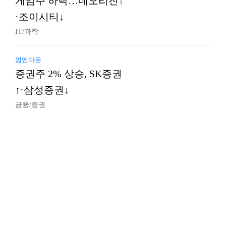
게임주 하락…네오리진↑
·조이시티↓
IT/과학
업앤다운
증권주 2% 상승, SK증권
↑·삼성증권↓
금융/증권