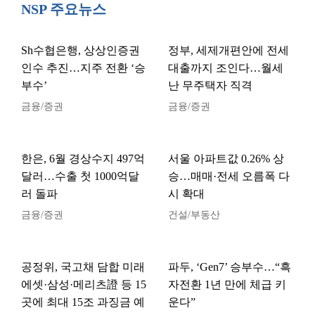
NSP 주요뉴스
Sh수협은행, 상상인증권
정부, 세제개편안에 전세
인수 추진…지주 전환 ‘승
대출까지 조인다…월세
부수’
난 무주택자 직격
금융/증권
금융/증권
한은, 6월 경상수지 497억
서울 아파트값 0.26% 상
달러…수출 첫 1000억달
승…매매·전세 오름폭 다
러 돌파
시 확대
금융/증권
건설/부동산
공정위, 국고채 담합 미래
파두, ‘Gen7’ 승부수…“흑
에셋·삼성·메리츠證 등 15
자전환 1년 만에 체급 키
곳에 최대 15조 과징금 예
운다”