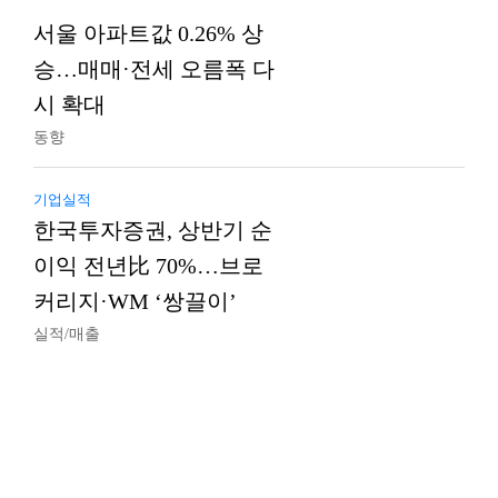
서울 아파트값 0.26% 상
승…매매·전세 오름폭 다
시 확대
동향
기업실적
한국투자증권, 상반기 순
이익 전년比 70%…브로
커리지·WM ‘쌍끌이’
실적/매출