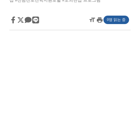
접
#전남진로진학지원포털
#모의면접 프로그램
format_size
print
0명 읽는 중