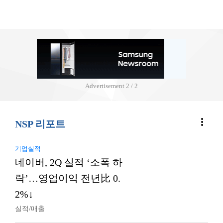
Advertisement
2 / 2
more_vert
NSP 리포트
기업실적
네이버, 2Q 실적 ‘소폭 하
락’…영업이익 전년比 0.
2%↓
실적/매출