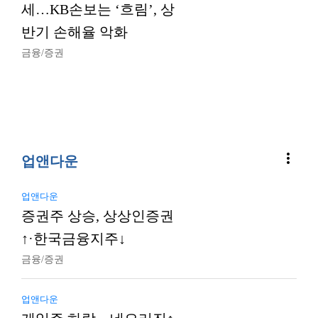
세…KB손보는 ‘흐림’, 상
반기 손해율 악화
금융/증권
more_vert
업앤다운
업앤다운
증권주 상승, 상상인증권
↑·한국금융지주↓
금융/증권
업앤다운