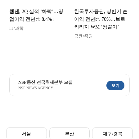
웹젠, 2Q 실적 ‘하락’…영
한국투자증권, 상반기 순
업이익 전년比 8.4%↓
이익 전년比 70%…브로
커리지·WM ‘쌍끌이’
IT/과학
금융/증권
NSP통신 전국취재본부 모집
보기
NSP NEWS AGENCY
서울
부산
대구/경북