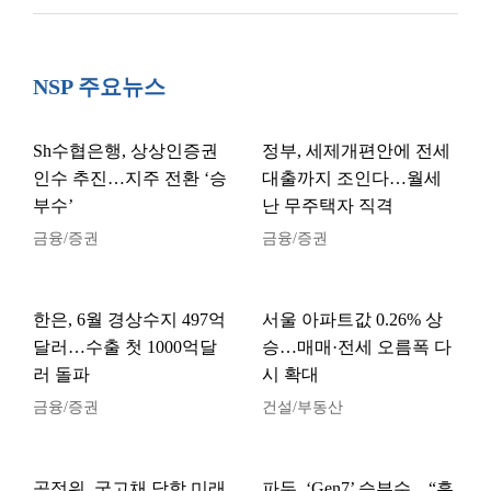
NSP 주요뉴스
Sh수협은행, 상상인증권
정부, 세제개편안에 전세
인수 추진…지주 전환 ‘승
대출까지 조인다…월세
부수’
난 무주택자 직격
금융/증권
금융/증권
한은, 6월 경상수지 497억
서울 아파트값 0.26% 상
달러…수출 첫 1000억달
승…매매·전세 오름폭 다
러 돌파
시 확대
금융/증권
건설/부동산
공정위, 국고채 담합 미래
파두, ‘Gen7’ 승부수…“흑