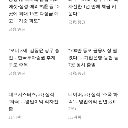
에셋·삼성·메리츠證 등 15
자전환 1년 만에 체급 키
곳에 최대 15조 과징금 예
운다”
고..."기준 과도"
금융/증권
금융/증권
‘오너 3세’ 김동윤 상무 승
“700만 동포 금융시장 열
진…한국투자증권 후계
렸다”…기업은행·농협 등
구도 주목
7곳 동시 출발
금융/증권
금융/증권
데브시스터즈, 2Q 실적
네이버, 2Q 실적 ‘소폭 하
‘하락’…영업이익 적자전
락’…영업이익 전년比 0.
환
2%↓
IT/과학
IT/과학