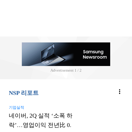
Advertisement
2 / 2
more_vert
NSP 리포트
기업실적
네이버, 2Q 실적 ‘소폭 하
락’…영업이익 전년比 0.