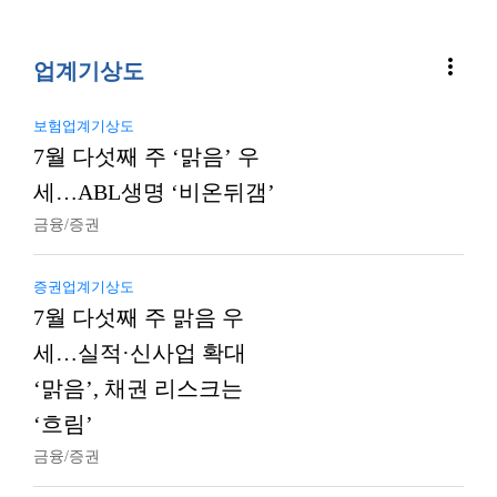
more_vert
업계기상도
보험업계기상도
7월 다섯째 주 ‘맑음’ 우
세…ABL생명 ‘비온뒤갬’
금융/증권
증권업계기상도
7월 다섯째 주 맑음 우
세…실적·신사업 확대
‘맑음’, 채권 리스크는
‘흐림’
금융/증권