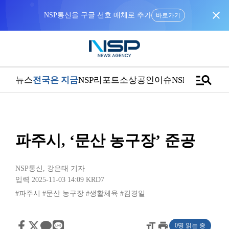
close
NSP통신을 구글 선호 매체로 추가
바로가기
manage_search
뉴스
전국은 지금
NSP리포트
소상공인
이슈
NSPTV
파주시, ‘문산 농구장’ 준공
NSP통신
,
강은태 기자
입력 2025-11-03 14:09
KRD7
#파주시
#문산 농구장
#생활체육
#김경일
format_size
print
0명 읽는 중