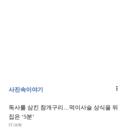
more_vert
사진속이야기
독사를 삼킨 참개구리…먹이사슬 상식을 뒤
집은 ‘5분’
IT/과학