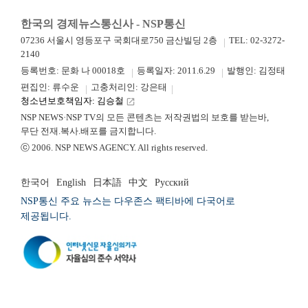
한국의 경제뉴스통신사 - NSP통신
07236 서울시 영등포구 국회대로750 금산빌딩 2층
TEL: 02-3272-
2140
등록번호: 문화 나 00018호
등록일자: 2011.6.29
발행인: 김정태
편집인: 류수운
고충처리인: 강은태
청소년보호책임자: 김승철
launch
NSP NEWS·NSP TV의 모든 콘텐츠는 저작권법의 보호를 받는바,
무단 전재.복사.배포를 금지합니다.
ⓒ 2006. NSP NEWS AGENCY. All rights reserved.
한국어
English
日本語
中文
Русский
NSP통신 주요 뉴스는 다우존스 팩티바에 다국어로
제공됩니다.