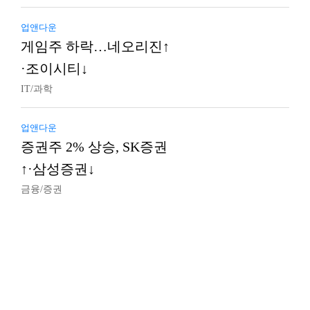
업앤다운
게임주 하락…네오리진↑
·조이시티↓
IT/과학
업앤다운
증권주 2% 상승, SK증권
↑·삼성증권↓
금융/증권