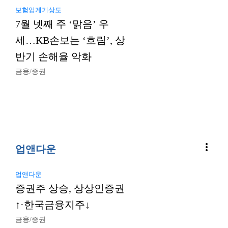
보험업계기상도
7월 넷째 주 ‘맑음’ 우
세…KB손보는 ‘흐림’, 상
반기 손해율 악화
금융/증권
more_vert
업앤다운
업앤다운
증권주 상승, 상상인증권
↑·한국금융지주↓
금융/증권