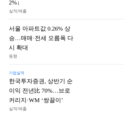
2%↓
실적/매출
서울 아파트값 0.26% 상
승…매매·전세 오름폭 다
시 확대
동향
기업실적
한국투자증권, 상반기 순
이익 전년比 70%…브로
커리지·WM ‘쌍끌이’
실적/매출