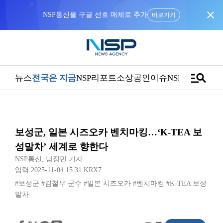
close
NSP통신을 구글 선호 매체로 추가
바로가기
manage_search
뉴스
전국은 지금
NSP리포트
소상공인
이슈
NSPTV
보성군, 일본 시즈오카 벤치마킹…‘K-TEA 보
성말차’ 세계로 향한다
NSP통신
,
남정민 기자
입력 2025-11-04 15:31
KRX7
#보성군
#김철우 군수
#일본 시즈오카
#벤치마킹
#K-TEA 보성
말차