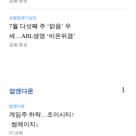
금융/증권
보험업계기상도
7월 다섯째 주 ‘맑음’ 우
세…ABL생명 ‘비온뒤갬’
금융/증권
more_vert
업앤다운
업앤다운
게임주 하락…조이시티↑
·썸에이지↓
IT/과학