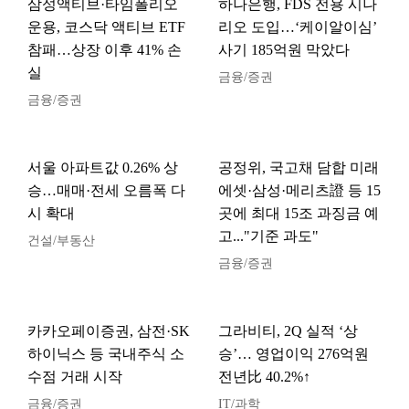
삼성액티브·타임폴리오
하나은행, FDS 전용 시나
운용, 코스닥 액티브 ETF
리오 도입…‘케이알이심’
참패…상장 이후 41% 손
사기 185억원 막았다
실
금융/증권
금융/증권
서울 아파트값 0.26% 상
공정위, 국고채 담합 미래
승…매매·전세 오름폭 다
에셋·삼성·메리츠證 등 15
시 확대
곳에 최대 15조 과징금 예
고..."기준 과도"
건설/부동산
금융/증권
카카오페이증권, 삼전·SK
그라비티, 2Q 실적 ‘상
하이닉스 등 국내주식 소
승’… 영업이익 276억원
수점 거래 시작
전년比 40.2%↑
금융/증권
IT/과학