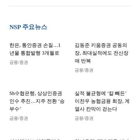
NSP 주요뉴스
한은, 통안증권 손질…1
김동준 키움증권 공동의
년물 통합발행 3개월로
장, 최대실적에도 전산장
애 반복
금융/증권
금융/증권
Sh수협은행, 상상인증권
실적 불균형에 ‘칼 빼든’
인수 추진…지주 전환 ‘승
이찬우 농협금융 회장, 계
부수’
열사 칸막이 걷는다
금융/증권
금융/증권