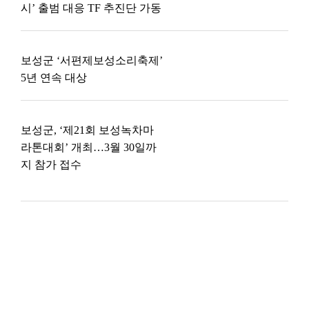
시’ 출범 대응 TF 추진단 가동
보성군 ‘서편제보성소리축제’
5년 연속 대상
보성군, ‘제21회 보성녹차마
라톤대회’ 개최…3월 30일까
지 참가 접수