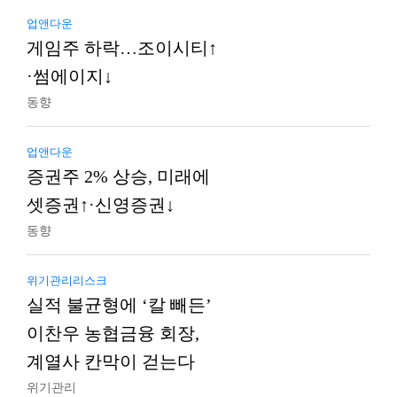
업앤다운
게임주 하락…조이시티↑
·썸에이지↓
동향
업앤다운
증권주 2% 상승, 미래에
셋증권↑·신영증권↓
동향
위기관리리스크
실적 불균형에 ‘칼 빼든’
이찬우 농협금융 회장,
계열사 칸막이 걷는다
위기관리