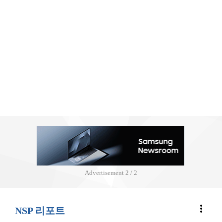
Advertisement
2 / 2
more_vert
NSP 리포트