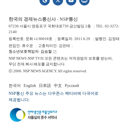
한국의 경제뉴스통신사 - NSP통신
07236 서울시 영등포구 국회대로750 금산빌딩 2층
TEL: 02-3272-
2140
등록번호: 문화 나 00018호
등록일자: 2011.6.29
발행인: 김정태
편집인: 류수운
고충처리인: 강은태
청소년보호책임자: 김승철
launch
NSP NEWS·NSP TV의 모든 콘텐츠는 저작권법의 보호를 받는바,
무단 전재.복사.배포를 금지합니다.
ⓒ 2006. NSP NEWS AGENCY. All rights reserved.
한국어
English
日本語
中文
Русский
NSP통신 주요 뉴스는 다우존스 팩티바에 다국어로
제공됩니다.