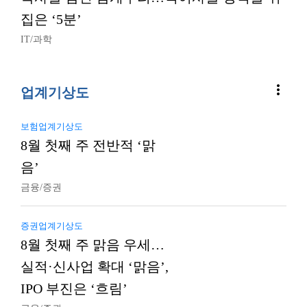
집은 ‘5분’
IT/과학
more_vert
업계기상도
보험업계기상도
8월 첫째 주 전반적 ‘맑
음’
금융/증권
증권업계기상도
8월 첫째 주 맑음 우세…
실적·신사업 확대 ‘맑음’,
IPO 부진은 ‘흐림’