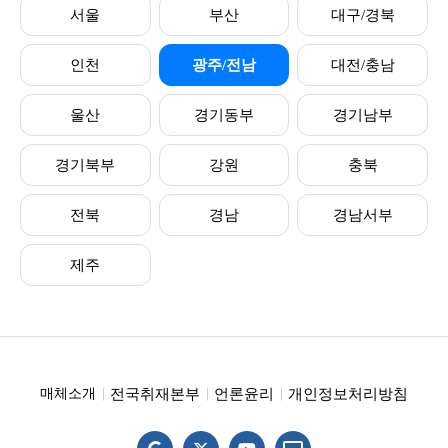
서울
부산
대구/경북
인천
광주/전남
대전/충남
울산
경기동부
경기남부
경기북부
강원
충북
전북
경남
경남서부
제주
전국취재본부
언론윤리
개인정보처리방침
매체소개