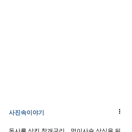
more_vert
사진속이야기
독사를 삼킨 참개구리…먹이사슬 상식을 뒤