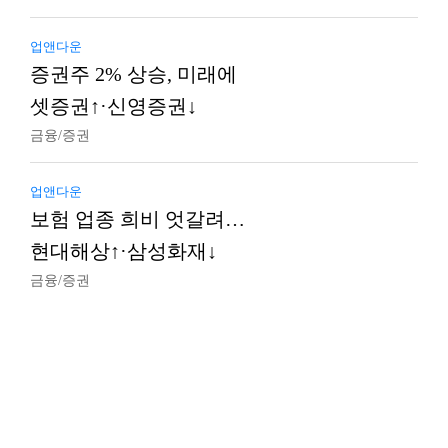
업앤다운
증권주 2% 상승, 미래에
셋증권↑·신영증권↓
금융/증권
업앤다운
보험 업종 희비 엇갈려…
현대해상↑·삼성화재↓
금융/증권