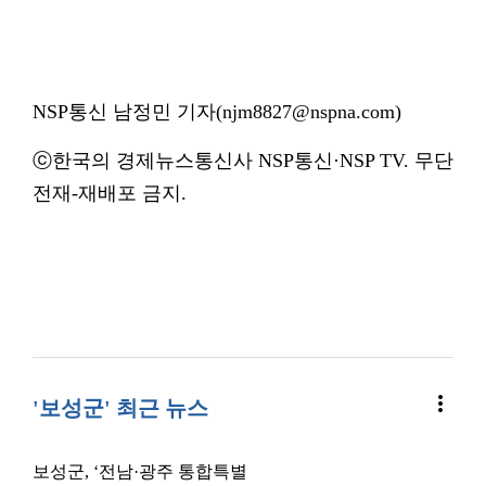
NSP통신 남정민 기자(njm8827@nspna.com)
ⓒ한국의 경제뉴스통신사 NSP통신·NSP TV. 무단
전재-재배포 금지.
more_vert
'보성군' 최근 뉴스
보성군, ‘전남·광주 통합특별