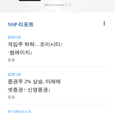
Advertisement
2 / 2
more_vert
NSP 리포트
업앤다운
게임주 하락…조이시티↑
·썸에이지↓
동향
업앤다운
증권주 2% 상승, 미래에
셋증권↑·신영증권↓
동향
위기관리리스크