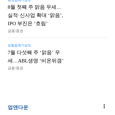
8월 첫째 주 맑음 우세…
실적·신사업 확대 ‘맑음’,
IPO 부진은 ‘흐림’
금융/증권
보험업계기상도
7월 다섯째 주 ‘맑음’ 우
세…ABL생명 ‘비온뒤갬’
금융/증권
more_vert
업앤다운