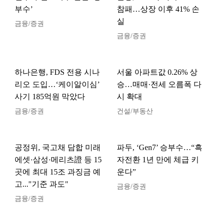
부수’
참패…상장 이후 41% 손
실
금융/증권
금융/증권
하나은행, FDS 전용 시나
서울 아파트값 0.26% 상
리오 도입…‘케이알이심’
승…매매·전세 오름폭 다
사기 185억원 막았다
시 확대
금융/증권
건설/부동산
공정위, 국고채 담합 미래
파두, ‘Gen7’ 승부수…“흑
에셋·삼성·메리츠證 등 15
자전환 1년 만에 체급 키
곳에 최대 15조 과징금 예
운다”
고..."기준 과도"
금융/증권
금융/증권