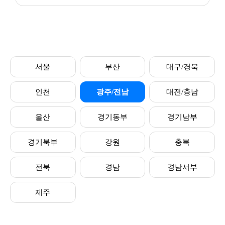
서울
부산
대구/경북
인천
광주/전남
대전/충남
울산
경기동부
경기남부
경기북부
강원
충북
전북
경남
경남서부
제주