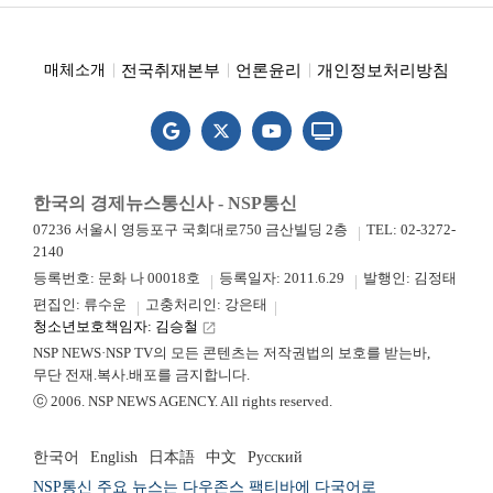
전국취재본부
언론윤리
개인정보처리방침
매체소개
한국의 경제뉴스통신사 - NSP통신
07236 서울시 영등포구 국회대로750 금산빌딩 2층
TEL: 02-3272-
2140
등록번호: 문화 나 00018호
등록일자: 2011.6.29
발행인: 김정태
편집인: 류수운
고충처리인: 강은태
청소년보호책임자: 김승철
launch
NSP NEWS·NSP TV의 모든 콘텐츠는 저작권법의 보호를 받는바,
무단 전재.복사.배포를 금지합니다.
ⓒ 2006. NSP NEWS AGENCY. All rights reserved.
한국어
English
日本語
中文
Русский
NSP통신 주요 뉴스는 다우존스 팩티바에 다국어로