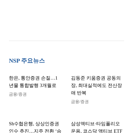
NSP 주요뉴스
한은, 통안증권 손질…1
김동준 키움증권 공동의
년물 통합발행 3개월로
장, 최대실적에도 전산장
애 반복
금융/증권
금융/증권
Sh수협은행, 상상인증권
삼성액티브·타임폴리오
인수 추진…지주 전환 ‘승
운용, 코스닥 액티브 ETF