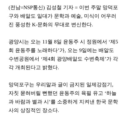
(전남=NSP통신) 김성철 기자 = 이번 주말 망덕포
구와 배알도 일대가 문학과 예술, 미식이 어우러
진 풍성한 K-문화의 무대로 변신한다.
광양시는 오는 11월 8일 윤동주 시 정원에서 ‘제5
회 윤동주를 노래하다’가, 오는 9일에는 배알도
수변공원에서 ‘제4회 광양배알도 수변축제’가 각
각 개최된다고 밝혔다.
망덕포구는 우리말과 글이 금지된 일제강점기,
자칫 묻혀버릴 뻔했던 윤동주의 육필 유고 ‘하늘
과 바람과 별과 시’를 소중하게 지켜낸 한국 문학
사의 상징적인 장소다.