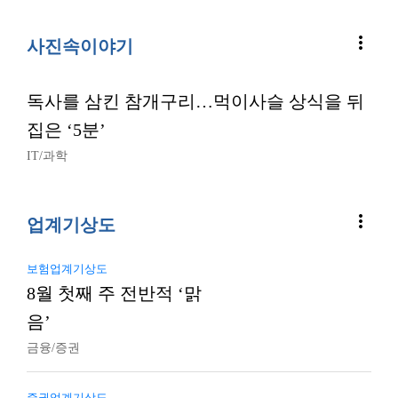
more_vert
사진속이야기
독사를 삼킨 참개구리…먹이사슬 상식을 뒤
집은 ‘5분’
IT/과학
more_vert
업계기상도
보험업계기상도
8월 첫째 주 전반적 ‘맑
음’
금융/증권
증권업계기상도