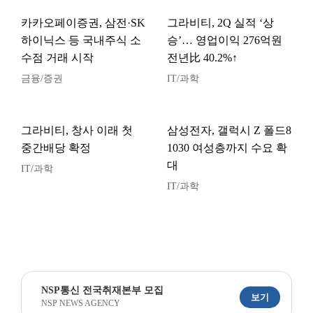
카카오페이증권, 삼전·SK
그라비티, 2Q 실적 ‘상
하이닉스 등 국내주식 소
승’… 영업이익 276억원
수점 거래 시작
전년比 40.2%↑
금융/증권
IT/과학
그라비티, 창사 이래 첫
삼성전자, 갤럭시 Z 폴드8
중간배당 확정
1030 여성층까지 수요 확
대
IT/과학
IT/과학
NSP통신 전국취재본부 모집
보기
NSP NEWS AGENCY