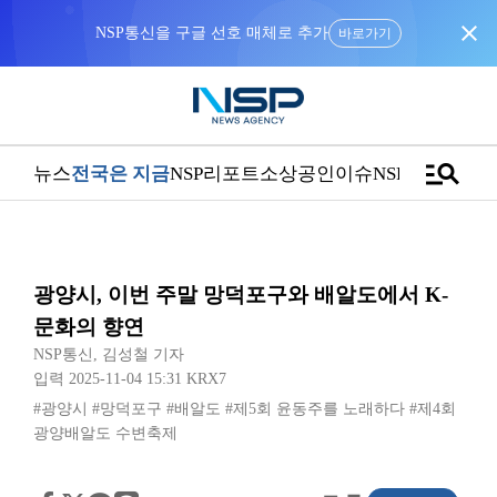
close
바로가기
manage_search
뉴스
전국은 지금
NSP리포트
소상공인
이슈
NSPTV
광양시, 이번 주말 망덕포구와 배알도에서 K-
문화의 향연
NSP통신
,
김성철 기자
입력 2025-11-04 15:31
KRX7
#광양시
#망덕포구
#배알도
#제5회 윤동주를 노래하다
#제4회
광양배알도 수변축제