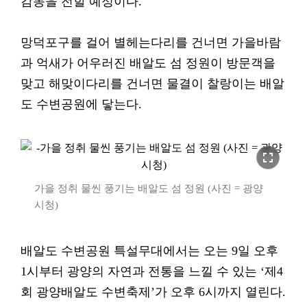
감동을 전할 예정이다.
망덕포구를 걸어 별헤는다리를 건너면 가을바람
과 억새가 어우러진 배알도 섬 정원이 방문객을
맞고 해맞이다리를 건너면 물결이 찰랑이는 배알
도 수변공원에 닿는다.
fullscreen
가을 정취 물씬 풍기는 배알도 섬 정원 (사진 = 광양
시청)
배알도 수변공원 특설무대에서는 오는 9일 오후
1시부터 광양의 자연과 전통을 느낄 수 있는 ‘제4
회 광양배알도 수변축제’가 오후 6시까지 열린다.