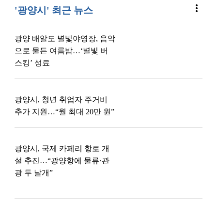
more_vert
'광양시' 최근 뉴스
광양 배알도 별빛야영장, 음악
으로 물든 여름밤…‘별빛 버
스킹’ 성료
광양시, 청년 취업자 주거비
추가 지원…“월 최대 20만 원”
광양시, 국제 카페리 항로 개
설 추진…“광양항에 물류·관
광 두 날개”