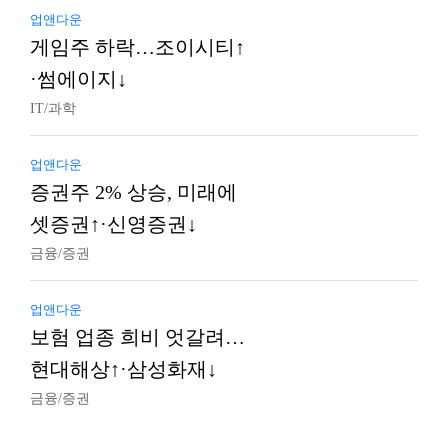
업앤다운
게임주 하락…조이시티↑
·썸에이지↓
IT/과학
업앤다운
증권주 2% 상승, 미래에
셋증권↑·신영증권↓
금융/증권
업앤다운
보험 업종 희비 엇갈려…
현대해상↑·삼성화재↓
금융/증권