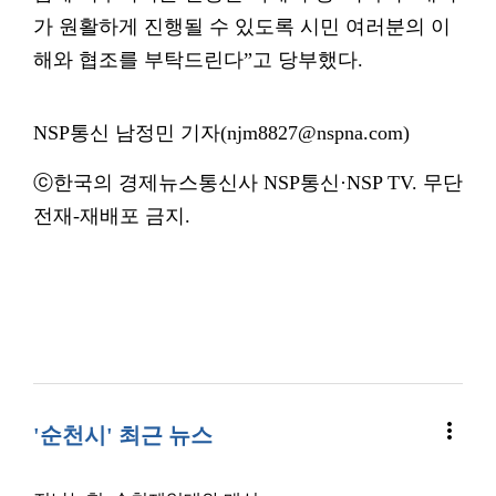
가 원활하게 진행될 수 있도록 시민 여러분의 이
해와 협조를 부탁드린다”고 당부했다.
NSP통신 남정민 기자(njm8827@nspna.com)
ⓒ한국의 경제뉴스통신사 NSP통신·NSP TV. 무단
전재-재배포 금지.
more_vert
'순천시' 최근 뉴스