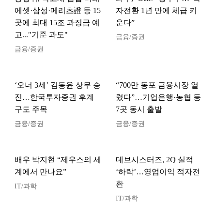
에셋·삼성·메리츠證 등 15
자전환 1년 만에 체급 키
곳에 최대 15조 과징금 예
운다”
고..."기준 과도"
금융/증권
금융/증권
‘오너 3세’ 김동윤 상무 승
“700만 동포 금융시장 열
진…한국투자증권 후계
렸다”…기업은행·농협 등
구도 주목
7곳 동시 출발
금융/증권
금융/증권
배우 박지현 “제우스의 세
데브시스터즈, 2Q 실적
계에서 만나요”
‘하락’…영업이익 적자전
환
IT/과학
IT/과학