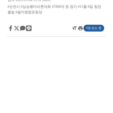
#순천시
#남승룡마라톤대회
#7800여 명 참가
#11월 8일 힘찬
출발
#팔마종합운동장
format_size
print
0명 읽는 중