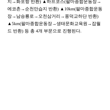
지→화포항 반환) ▲하프코스(팔마종합운동장→
에코촌→순천만습지 반환) ▲10km(팔마종합운동
장→남승룡로→오천삼거리→풍덕교하단 반환)
▲5km(팔마종합운동장→생태문화교육원→잡월
드 반환) 등 총 4개 부문으로 진행된다.