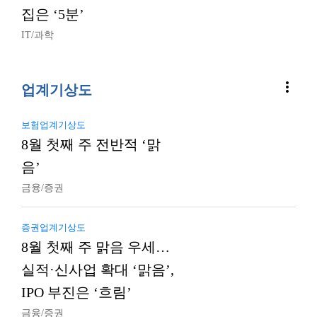
집은 ‘5분’
IT/과학
more_vert
업계기상도
보험업계기상도
8월 첫째 주 전반적 ‘맑
음’
금융/증권
증권업계기상도
8월 첫째 주 맑음 우세…
실적·신사업 확대 ‘맑음’,
IPO 부진은 ‘흐림’
금융/증권