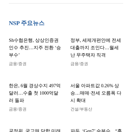
NSP 주요뉴스
Sh수협은행, 상상인증권
정부, 세제개편안에 전세
인수 추진…지주 전환 ‘승
대출까지 조인다…월세
부수’
난 무주택자 직격
금융/증권
금융/증권
한은, 6월 경상수지 497억
서울 아파트값 0.26% 상
달러…수출 첫 1000억달
승…매매·전세 오름폭 다
러 돌파
시 확대
금융/증권
건설/부동산
공정위, 국고채 담합 미래
파두, ‘Gen7’ 승부수…“흑