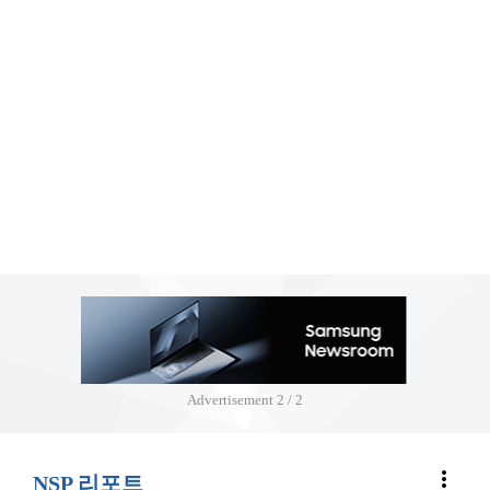
Advertisement
2 / 2
more_vert
NSP 리포트