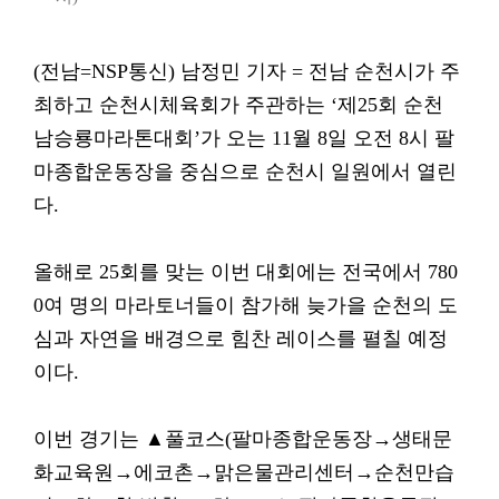
(전남=NSP통신) 남정민 기자 = 전남 순천시가 주
최하고 순천시체육회가 주관하는 ‘제25회 순천
남승룡마라톤대회’가 오는 11월 8일 오전 8시 팔
마종합운동장을 중심으로 순천시 일원에서 열린
다.
올해로 25회를 맞는 이번 대회에는 전국에서 780
0여 명의 마라토너들이 참가해 늦가을 순천의 도
심과 자연을 배경으로 힘찬 레이스를 펼칠 예정
이다.
이번 경기는 ▲풀코스(팔마종합운동장→생태문
화교육원→에코촌→맑은물관리센터→순천만습