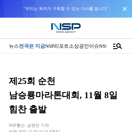
close
manage_search
뉴스
전국은 지금
NSP리포트
소상공인
이슈
NSPTV
제25회 순천
남승룡마라톤대회, 11월 8일
힘찬 출발
NSP통신
,
남정민 기자
입력 2025-11-04 15:31
KRX7