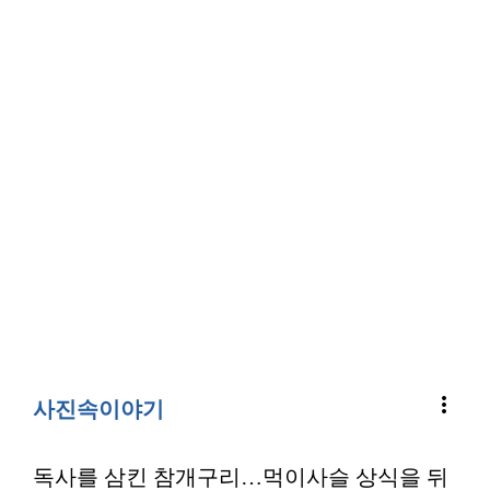
more_vert
사진속이야기
독사를 삼킨 참개구리…먹이사슬 상식을 뒤