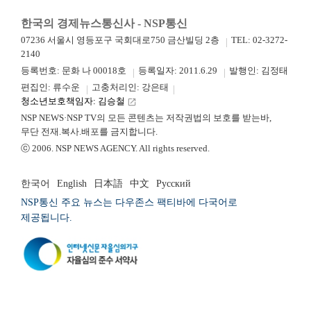
한국의 경제뉴스통신사 - NSP통신
07236 서울시 영등포구 국회대로750 금산빌딩 2층
TEL: 02-3272-
2140
등록번호: 문화 나 00018호
등록일자: 2011.6.29
발행인: 김정태
편집인: 류수운
고충처리인: 강은태
청소년보호책임자: 김승철
launch
NSP NEWS·NSP TV의 모든 콘텐츠는 저작권법의 보호를 받는바,
무단 전재.복사.배포를 금지합니다.
ⓒ 2006. NSP NEWS AGENCY. All rights reserved.
한국어
English
日本語
中文
Русский
NSP통신 주요 뉴스는 다우존스 팩티바에 다국어로
제공됩니다.