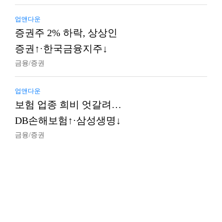
업앤다운
증권주 2% 하락, 상상인
증권↑·한국금융지주↓
금융/증권
업앤다운
보험 업종 희비 엇갈려…
DB손해보험↑·삼성생명↓
금융/증권