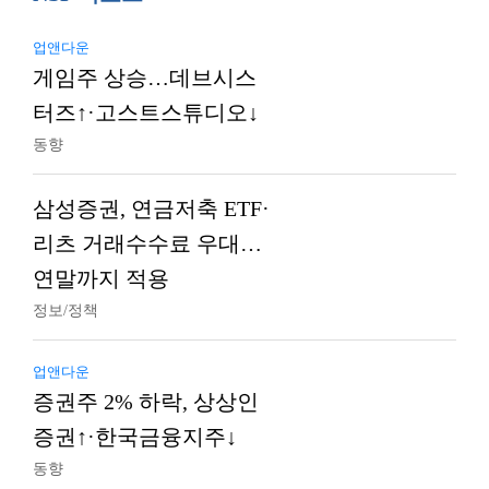
업앤다운
게임주 상승…데브시스
터즈↑·고스트스튜디오↓
동향
삼성증권, 연금저축 ETF·
리츠 거래수수료 우대…
연말까지 적용
정보/정책
업앤다운
증권주 2% 하락, 상상인
증권↑·한국금융지주↓
동향