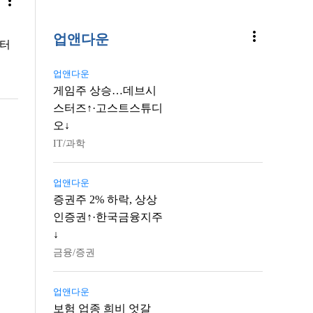
more_vert
more_vert
업앤다운
센터
업앤다운
게임주 상승…데브시
스터즈↑·고스트스튜디
오↓
IT/과학
업앤다운
증권주 2% 하락, 상상
인증권↑·한국금융지주
↓
금융/증권
업앤다운
보험 업종 희비 엇갈