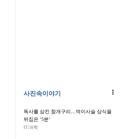
more_vert
사진속이야기
독사를 삼킨 참개구리…먹이사슬 상식을
뒤집은 ‘5분’
IT/과학