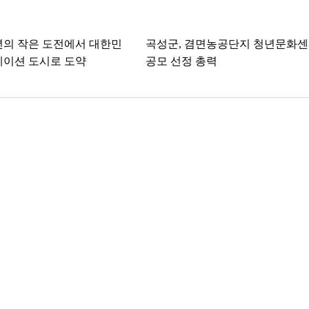
년의 작은 도전에서 대한민
곡성군, 겸면농공단지 청년문화
케이션 도시로 도약
공모 선정 총력