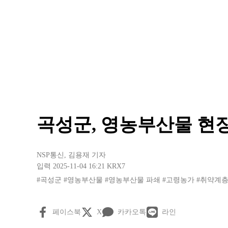
곡성군, 영농부산물 현
NSP통신
,
김용재 기자
입력 2025-11-04 16:21
KRX7
#곡성군
#영농부산물
#영농부산물 파쇄
#고령농가
#취약계
페이스북
X
카카오톡
라인