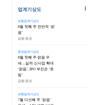
more_vert
업계기상도
보험업계기상도
8월 첫째 주 전반적 ‘맑
음’
금융/증권
증권업계기상도
8월 첫째 주 맑음 우
세…실적·신사업 확대
‘맑음’, IPO 부진은 ‘흐
림’
금융/증권
보험업계기상도
7월 다섯째 주 ‘맑음’