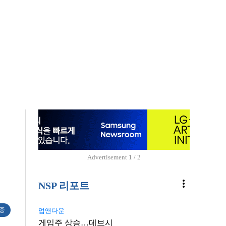
Advertisement
1 / 2
more_vert
NSP 리포트
 중
업앤다운
게임주 상승…데브시