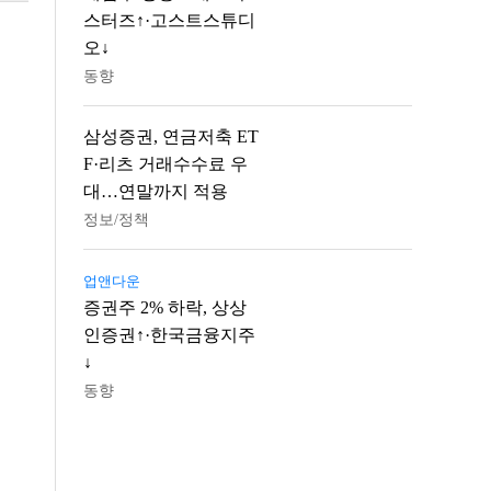
스터즈↑·고스트스튜디
오↓
동향
삼성증권, 연금저축 ET
F·리츠 거래수수료 우
대…연말까지 적용
정보/정책
업앤다운
증권주 2% 하락, 상상
인증권↑·한국금융지주
↓
동향