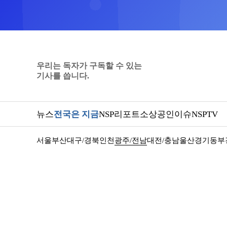
우리는 독자가 구독할 수 있는
기사를 씁니다.
뉴스
전국은 지금
NSP리포트
소상공인
이슈
NSPTV
서울
부산
대구/경북
인천
광주/전남
대전/충남
울산
경기동부