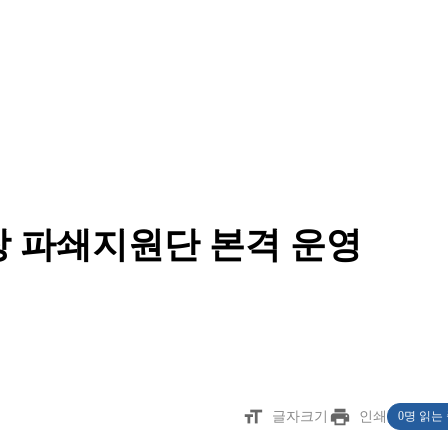
장 파쇄지원단 본격 운영
층
format_size
print
글자크기
인쇄
0명 읽는