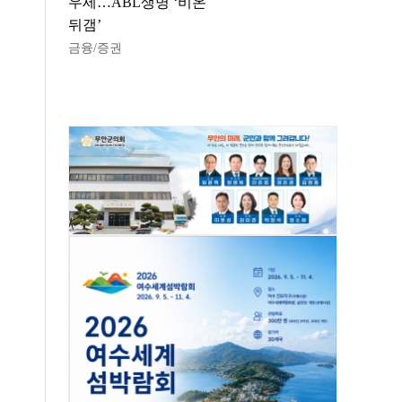
우세…ABL생명 ‘비온
뒤갬’
금융/증권