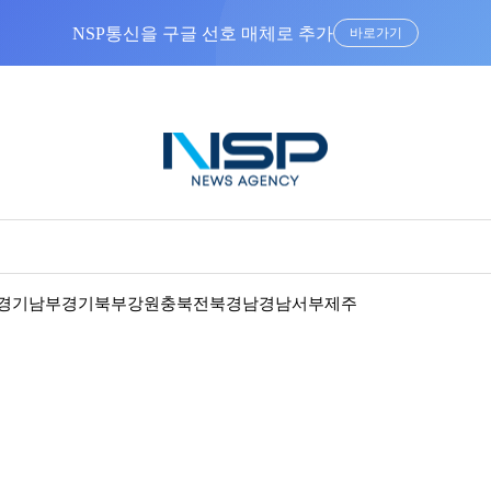
NSP통신을 구글 선호 매체로 추가
바로가기
경기남부
경기북부
강원
충북
전북
경남
경남서부
제주