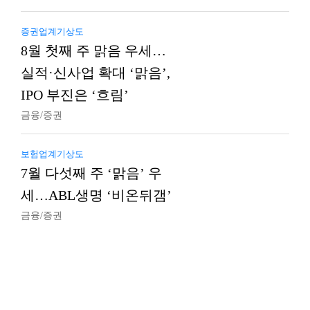
증권업계기상도
8월 첫째 주 맑음 우세…
실적·신사업 확대 ‘맑음’,
IPO 부진은 ‘흐림’
금융/증권
보험업계기상도
7월 다섯째 주 ‘맑음’ 우
세…ABL생명 ‘비온뒤갬’
금융/증권