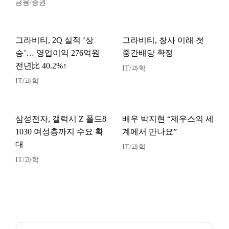
금융/증권
그라비티, 2Q 실적 ‘상
그라비티, 창사 이래 첫
승’… 영업이익 276억원
중간배당 확정
전년比 40.2%↑
IT/과학
IT/과학
삼성전자, 갤럭시 Z 폴드8
배우 박지현 “제우스의 세
1030 여성층까지 수요 확
계에서 만나요”
대
IT/과학
IT/과학