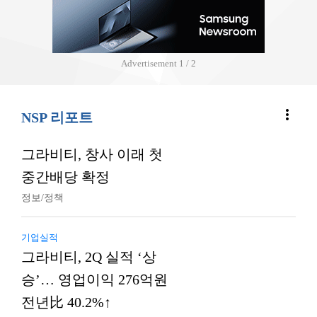
Advertisement
2 / 2
more_vert
NSP 리포트
그라비티, 창사 이래 첫
중간배당 확정
정보/정책
기업실적
그라비티, 2Q 실적 ‘상
승’… 영업이익 276억원
전년比 40.2%↑