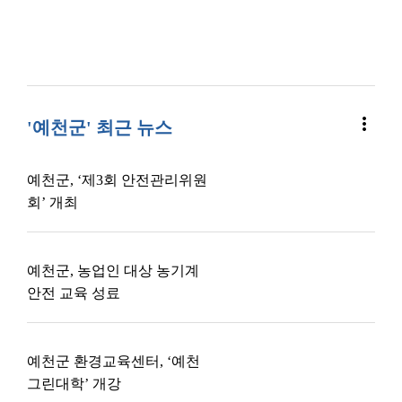
more_vert
'예천군' 최근 뉴스
예천군, ‘제3회 안전관리위원
회’ 개최
예천군, 농업인 대상 농기계
안전 교육 성료
예천군 환경교육센터, ‘예천
그린대학’ 개강