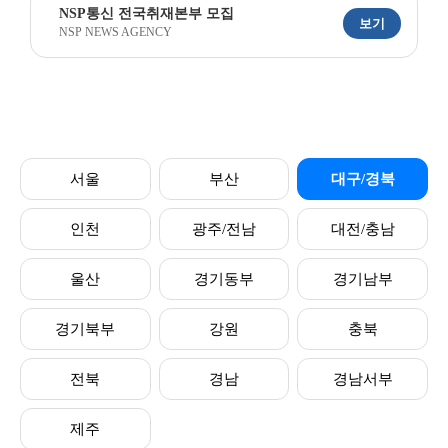
NSP통신 전국취재본부 모집
보기
NSP NEWS AGENCY
서울
부산
대구/경북
인천
광주/전남
대전/충남
울산
경기동부
경기남부
경기북부
강원
충북
전북
경남
경남서부
제주