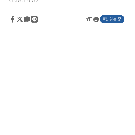
아시안게임 양궁
format_size
print
0명 읽는 중