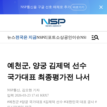
close
NSP통신을 구글 선호 매체로 추가
바로가기
manage_search
뉴스
전국은 지금
NSP리포트
소상공인
이슈
NSPTV
예천군, 양궁 김제덕 선수
국가대표 최종평가전 나서
NSP통신
,
김오현 기자
입력 2026-03-23 17:41
KRX7
#예천군
#양궁 국가대표
#김제덕 선수
#대한민국 대표 궁사
#