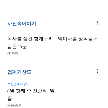
more_vert
사진속이야기
독사를 삼킨 참개구리…먹이사슬 상식을 뒤
집은 ‘5분’
IT/과학
more_vert
업계기상도
보험업계기상도
8월 첫째 주 전반적 ‘맑
음’
금융/증권