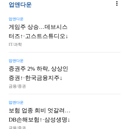
more_vert
업앤다운
업앤다운
게임주 상승…데브시스
터즈↑·고스트스튜디오↓
IT/과학
업앤다운
증권주 2% 하락, 상상인
증권↑·한국금융지주↓
금융/증권
업앤다운
보험 업종 희비 엇갈려…
DB손해보험↑·삼성생명↓
금융/증권