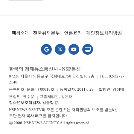
전국취재본부
언론윤리
개인정보처리방침
매체소개
한국의 경제뉴스통신사 - NSP통신
07236 서울시 영등포구 국회대로750 금산빌딩 2층
TEL: 02-3272-
2140
등록번호: 문화 나 00018호
등록일자: 2011.6.29
발행인: 김정태
편집인: 류수운
고충처리인: 강은태
청소년보호책임자: 김승철
launch
NSP NEWS·NSP TV의 모든 콘텐츠는 저작권법의 보호를 받는바,
무단 전재.복사.배포를 금지합니다.
ⓒ 2006. NSP NEWS AGENCY. All rights reserved.