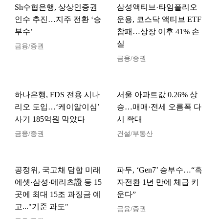
Sh수협은행, 상상인증권
삼성액티브·타임폴리오
인수 추진…지주 전환 ‘승
운용, 코스닥 액티브 ETF
부수’
참패…상장 이후 41% 손
실
금융/증권
금융/증권
하나은행, FDS 전용 시나
서울 아파트값 0.26% 상
리오 도입…‘케이알이심’
승…매매·전세 오름폭 다
사기 185억원 막았다
시 확대
금융/증권
건설/부동산
공정위, 국고채 담합 미래
파두, ‘Gen7’ 승부수…“흑
에셋·삼성·메리츠證 등 15
자전환 1년 만에 체급 키
곳에 최대 15조 과징금 예
운다”
고..."기준 과도"
금융/증권