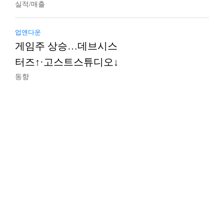
실적/매출
업앤다운
게임주 상승…데브시스
터즈↑·고스트스튜디오↓
동향