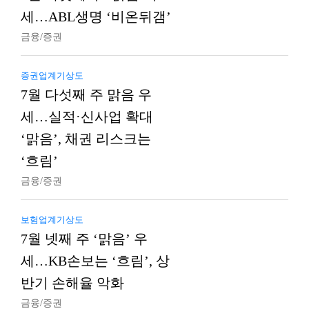
세…ABL생명 ‘비온뒤갬’
금융/증권
증권업계기상도
7월 다섯째 주 맑음 우
세…실적·신사업 확대
‘맑음’, 채권 리스크는
‘흐림’
금융/증권
보험업계기상도
7월 넷째 주 ‘맑음’ 우
세…KB손보는 ‘흐림’, 상
반기 손해율 악화
금융/증권