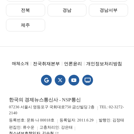
전북
경남
경남서부
제주
전국취재본부
언론윤리
개인정보처리방침
매체소개
한국의 경제뉴스통신사 - NSP통신
07236 서울시 영등포구 국회대로750 금산빌딩 2층
TEL: 02-3272-
2140
등록번호: 문화 나 00018호
등록일자: 2011.6.29
발행인: 김정태
편집인: 류수운
고충처리인: 강은태
청소년보호책임자: 김승철
launch