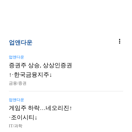
more_vert
업앤다운
업앤다운
증권주 상승, 상상인증권
↑·한국금융지주↓
금융/증권
업앤다운
게임주 하락…네오리진↑
·조이시티↓
IT/과학