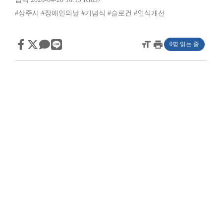
#상주시
#장애인의날
#기념식
#슬로건
#인식개선
format_size
print
0명 읽는 중