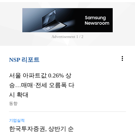
Advertisement
2 / 2
more_vert
NSP 리포트
서울 아파트값 0.26% 상
승…매매·전세 오름폭 다
시 확대
동향
기업실적
한국투자증권, 상반기 순