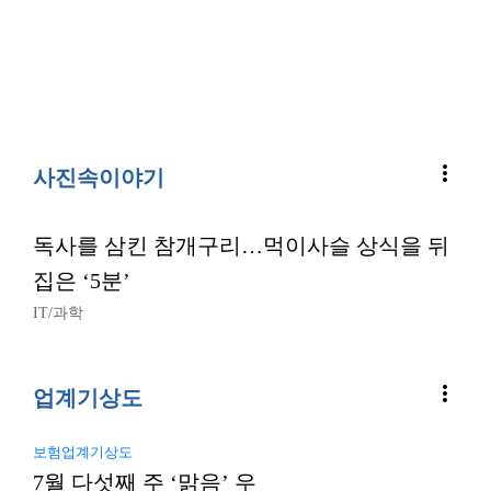
more_vert
사진속이야기
독사를 삼킨 참개구리…먹이사슬 상식을 뒤
집은 ‘5분’
IT/과학
more_vert
업계기상도
보험업계기상도
7월 다섯째 주 ‘맑음’ 우