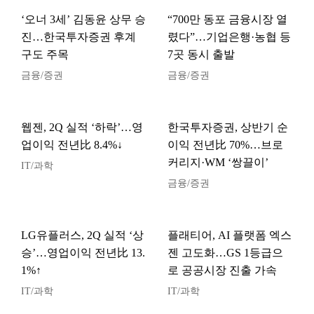
‘오너 3세’ 김동윤 상무 승
“700만 동포 금융시장 열
진…한국투자증권 후계
렸다”…기업은행·농협 등
구도 주목
7곳 동시 출발
금융/증권
금융/증권
웹젠, 2Q 실적 ‘하락’…영
한국투자증권, 상반기 순
업이익 전년比 8.4%↓
이익 전년比 70%…브로
커리지·WM ‘쌍끌이’
IT/과학
금융/증권
LG유플러스, 2Q 실적 ‘상
플래티어, AI 플랫폼 엑스
승’…영업이익 전년比 13.
젠 고도화…GS 1등급으
1%↑
로 공공시장 진출 가속
IT/과학
IT/과학