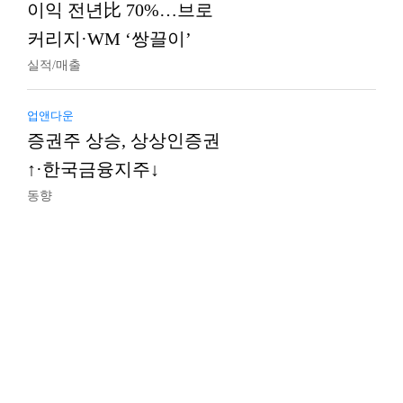
이익 전년比 70%…브로
커리지·WM ‘쌍끌이’
실적/매출
업앤다운
증권주 상승, 상상인증권
↑·한국금융지주↓
동향