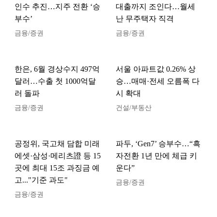
인수 추진…지주 전환 ‘승
대출까지 조인다…월세
부수’
난 무주택자 직격
금융/증권
금융/증권
한은, 6월 경상수지 497억
서울 아파트값 0.26% 상
달러…수출 첫 1000억달
승…매매·전세 오름폭 다
러 돌파
시 확대
금융/증권
건설/부동산
공정위, 국고채 담합 미래
파두, ‘Gen7’ 승부수…“흑
에셋·삼성·메리츠證 등 15
자전환 1년 만에 체급 키
곳에 최대 15조 과징금 예
운다”
고..."기준 과도"
금융/증권
금융/증권