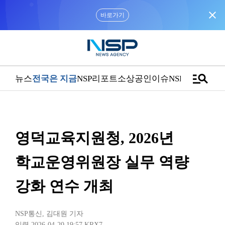
close
바로가기
manage_search
뉴스
전국은 지금
NSP리포트
소상공인
이슈
NSPTV
영덕교육지원청, 2026년
학교운영위원장 실무 역량
강화 연수 개최
NSP통신
,
김대원 기자
입력 2026-04-20 19:57
KRX7