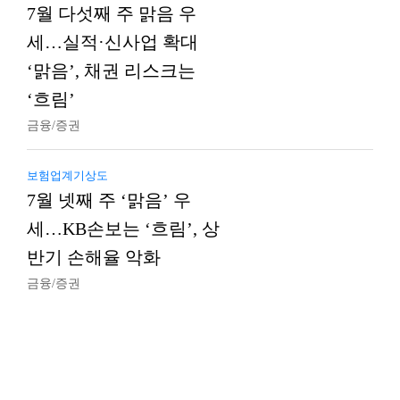
7월 다섯째 주 맑음 우
세…실적·신사업 확대
‘맑음’, 채권 리스크는
‘흐림’
금융/증권
보험업계기상도
7월 넷째 주 ‘맑음’ 우
세…KB손보는 ‘흐림’, 상
반기 손해율 악화
금융/증권