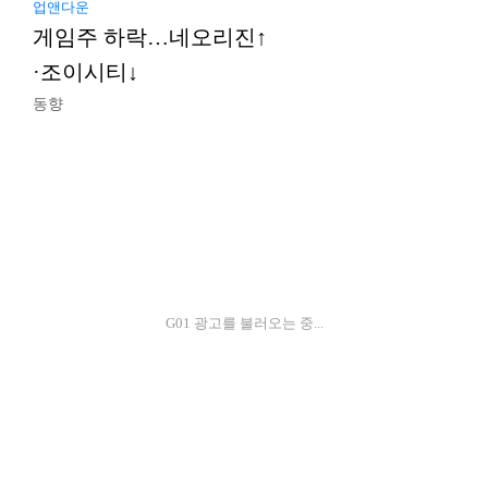
업앤다운
게임주 하락…네오리진↑
·조이시티↓
동향
G01 광고를 불러오는 중...