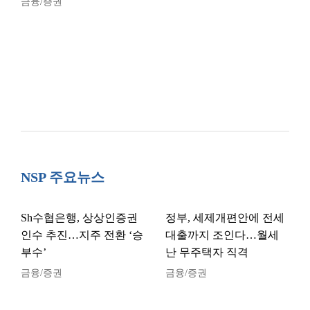
금융/증권
NSP 주요뉴스
Sh수협은행, 상상인증권
정부, 세제개편안에 전세
인수 추진…지주 전환 ‘승
대출까지 조인다…월세
부수’
난 무주택자 직격
금융/증권
금융/증권