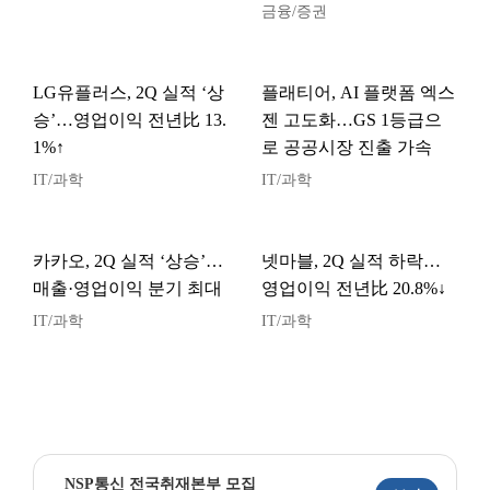
금융/증권
LG유플러스, 2Q 실적 ‘상
플래티어, AI 플랫폼 엑스
승’…영업이익 전년比 13.
젠 고도화…GS 1등급으
1%↑
로 공공시장 진출 가속
IT/과학
IT/과학
카카오, 2Q 실적 ‘상승’…
넷마블, 2Q 실적 하락…
매출·영업이익 분기 최대
영업이익 전년比 20.8%↓
IT/과학
IT/과학
NSP통신 전국취재본부 모집