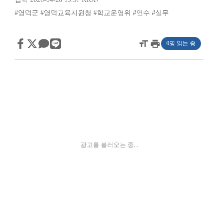
#영덕군
#영덕교육지원청
#학교운영위
#연수
#실무
format_size
print
0명 읽는 중
광고를 불러오는 중...