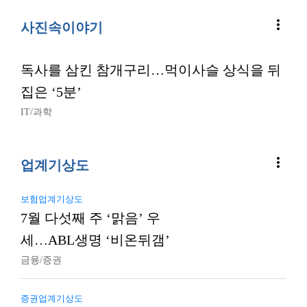
more_vert
사진속이야기
독사를 삼킨 참개구리…먹이사슬 상식을 뒤
집은 ‘5분’
IT/과학
more_vert
업계기상도
보험업계기상도
7월 다섯째 주 ‘맑음’ 우
세…ABL생명 ‘비온뒤갬’
금융/증권
증권업계기상도