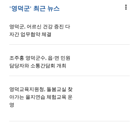
more_vert
'영덕군' 최근 뉴스
영덕군, 어르신 건강 증진 다
자간 업무협약 체결
조주홍 영덕군수, 읍·면 민원
담당자와 소통간담회 개최
영덕교육지원청, 돌봄교실 찾
아가는 을지연습 체험교육 운
영