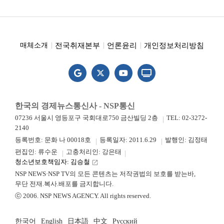
전국취재본부
언론윤리
개인정보처리방침
매체소개
한국의 경제뉴스통신사 - NSP통신
07236 서울시 영등포구 국회대로750 금산빌딩 2층
TEL: 02-3272-
2140
등록번호: 문화 나 00018호
등록일자: 2011.6.29
발행인: 김정태
편집인: 류수운
고충처리인: 강은태
청소년보호책임자: 김승철
launch
NSP NEWS·NSP TV의 모든 콘텐츠는 저작권법의 보호를 받는바,
무단 전재.복사.배포를 금지합니다.
ⓒ 2006. NSP NEWS AGENCY. All rights reserved.
한국어
English
日本語
中文
Русский