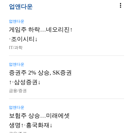
more_vert
업앤다운
업앤다운
게임주 하락…네오리진↑
·조이시티↓
IT/과학
업앤다운
증권주 2% 상승, SK증권
↑·삼성증권↓
금융/증권
업앤다운
보험주 상승…미래에셋
생명↑·흥국화재↓