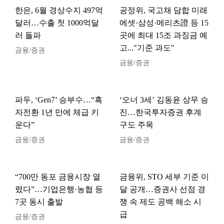
한은, 6월 경상수지 497억
공정위, 국고채 담합 미래
달러…수출 첫 1000억달
에셋·삼성·메리츠證 등 15
러 돌파
곳에 최대 15조 과징금 예
고..."기준 과도"
금융/증권
금융/증권
파두, ‘Gen7’ 승부수…“흑
‘오너 3세’ 김동윤 상무 승
자전환 1년 만에 체급 키
진…한국투자증권 후계
운다”
구도 주목
금융/증권
금융/증권
“700만 동포 금융시장 열
금융위, STO 세부 기준 이
렸다”…기업은행·농협 등
달 공개…증권사 선점 경
7곳 동시 출발
쟁 속 제도 공백 해소 시
급
금융/증권