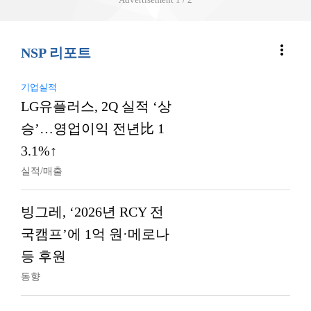
more_vert
NSP 리포트
기업실적
LG유플러스, 2Q 실적 ‘상
승’…영업이익 전년比 1
3.1%↑
실적/매출
빙그레, ‘2026년 RCY 전
국캠프’에 1억 원·메로나
등 후원
동향