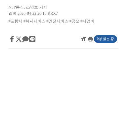
NSP통신
,
조인호 기자
입력 2026-04-22 20:15
KRX7
#포항시
#복지서비스
#안전서비스
#공모
#사업비
format_size
print
0명 읽는 중