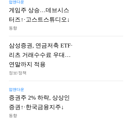
업앤다운
게임주 상승…데브시스
터즈↑·고스트스튜디오↓
동향
삼성증권, 연금저축 ETF·
리츠 거래수수료 우대…
연말까지 적용
정보/정책
업앤다운
증권주 2% 하락, 상상인
증권↑·한국금융지주↓
동향