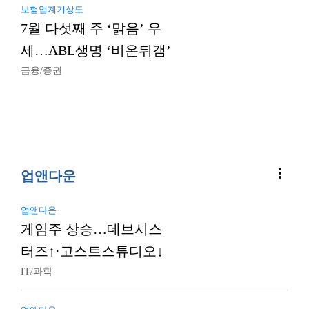
보험업계기상도
7월 다섯째 주 ‘맑음’ 우
세…ABL생명 ‘비온뒤갬’
금융/증권
more_vert
업앤다운
업앤다운
게임주 상승…데브시스
터즈↑·고스트스튜디오↓
IT/과학