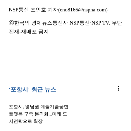
NSP통신 조인호 기자(eno8166@nspna.com)
ⓒ한국의 경제뉴스통신사 NSP통신·NSP TV. 무단
전재-재배포 금지.
more_vert
'포항시' 최근 뉴스
포항시, 영남권 예술기술융합
플랫폼 구축 본격화...미래 도
시전략으로 확장