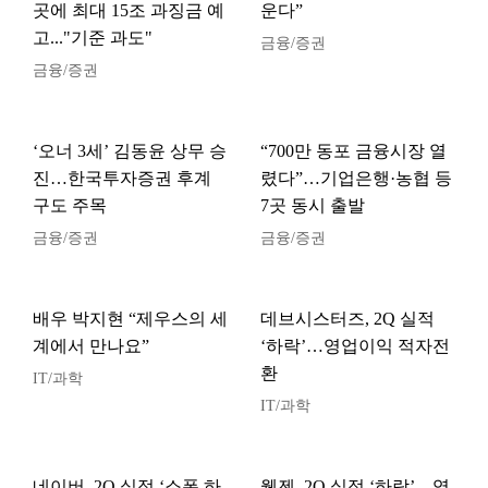
곳에 최대 15조 과징금 예
운다”
고..."기준 과도"
금융/증권
금융/증권
‘오너 3세’ 김동윤 상무 승
“700만 동포 금융시장 열
진…한국투자증권 후계
렸다”…기업은행·농협 등
구도 주목
7곳 동시 출발
금융/증권
금융/증권
배우 박지현 “제우스의 세
데브시스터즈, 2Q 실적
계에서 만나요”
‘하락’…영업이익 적자전
환
IT/과학
IT/과학
네이버, 2Q 실적 ‘소폭 하
웹젠, 2Q 실적 ‘하락’…영