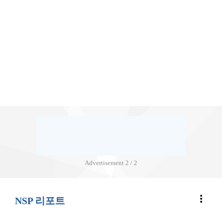
Advertisement
2 / 2
more_vert
NSP 리포트