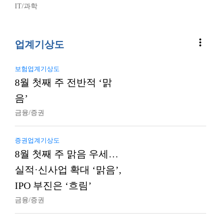
IT/과학
more_vert
업계기상도
보험업계기상도
8월 첫째 주 전반적 ‘맑
음’
금융/증권
증권업계기상도
8월 첫째 주 맑음 우세…
실적·신사업 확대 ‘맑음’,
IPO 부진은 ‘흐림’
금융/증권