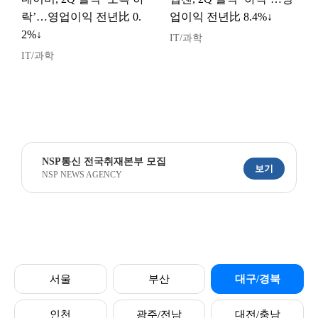
락’…영업이익 전년比 0.
업이익 전년比 8.4%↓
2%↓
IT/과학
IT/과학
NSP통신 전국취재본부 모집
보기
NSP NEWS AGENCY
서울
부산
대구/경북
인천
광주/전남
대전/충남