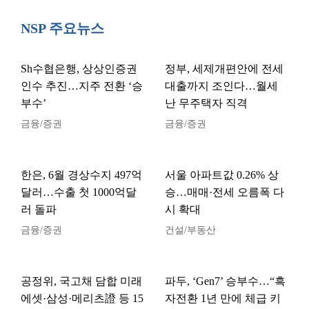
NSP 주요뉴스
Sh수협은행, 상상인증권
정부, 세제개편안에 전세
인수 추진…지주 전환 ‘승
대출까지 조인다…월세
부수’
난 무주택자 직격
금융/증권
금융/증권
한은, 6월 경상수지 497억
서울 아파트값 0.26% 상
달러…수출 첫 1000억달
승…매매·전세 오름폭 다
러 돌파
시 확대
금융/증권
건설/부동산
공정위, 국고채 담합 미래
파두, ‘Gen7’ 승부수…“흑
에셋·삼성·메리츠證 등 15
자전환 1년 만에 체급 키