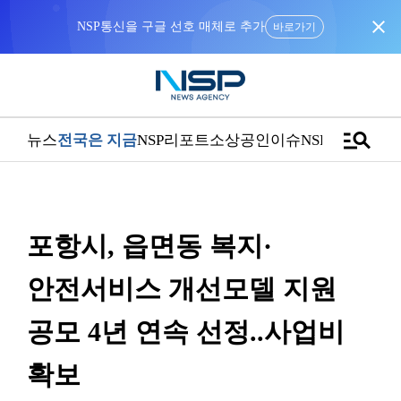
close
NSP통신을 구글 선호 매체로 추가
바로가기
manage_search
뉴스
전국은 지금
NSP리포트
소상공인
이슈
NSPTV
포항시, 읍면동 복지·
안전서비스 개선모델 지원
공모 4년 연속 선정..사업비
확보