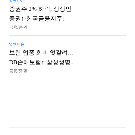
업앤다운
증권주 2% 하락, 상상인
증권↑·한국금융지주↓
금융/증권
업앤다운
보험 업종 희비 엇갈려…
DB손해보험↑·삼성생명↓
금융/증권