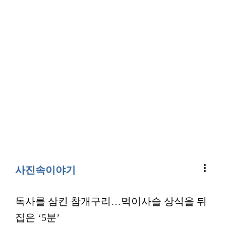
more_vert
사진속이야기
독사를 삼킨 참개구리…먹이사슬 상식을 뒤
집은 ‘5분’