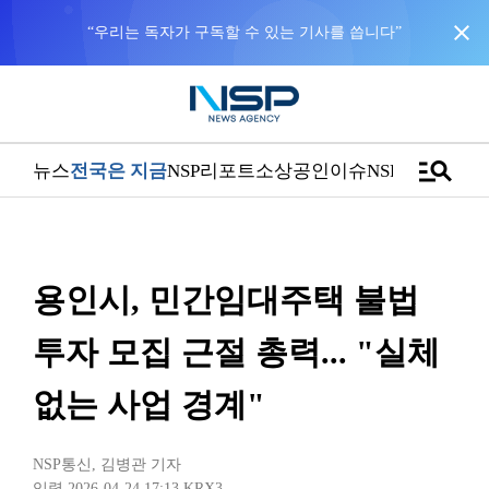
close
manage_search
뉴스
전국은 지금
NSP리포트
소상공인
이슈
NSPTV
용인시, 민간임대주택 불법
투자 모집 근절 총력... "실체
없는 사업 경계"
NSP통신
,
김병관 기자
입력 2026-04-24 17:13
KRX3