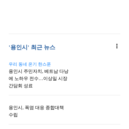
more_vert
'용인시' 최근 뉴스
우리 동네 온기 한스푼
용인시 주민자치, 베트남 다낭
에 노하우 전수…이상일 시장
간담회 성료
용인시, 폭염 대응 종합대책
수립