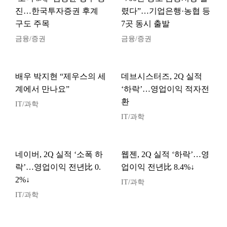
진…한국투자증권 후계
렸다”…기업은행·농협 등
구도 주목
7곳 동시 출발
금융/증권
금융/증권
배우 박지현 “제우스의 세
데브시스터즈, 2Q 실적
계에서 만나요”
‘하락’…영업이익 적자전
환
IT/과학
IT/과학
네이버, 2Q 실적 ‘소폭 하
웹젠, 2Q 실적 ‘하락’…영
락’…영업이익 전년比 0.
업이익 전년比 8.4%↓
2%↓
IT/과학
IT/과학