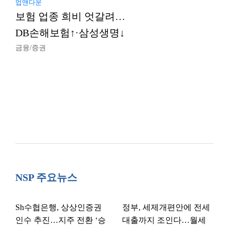
업앤다운
보험 업종 희비 엇갈려…
DB손해보험↑·삼성생명↓
금융/증권
NSP 주요뉴스
Sh수협은행, 상상인증권
정부, 세제개편안에 전세
인수 추진…지주 전환 ‘승
대출까지 조인다…월세