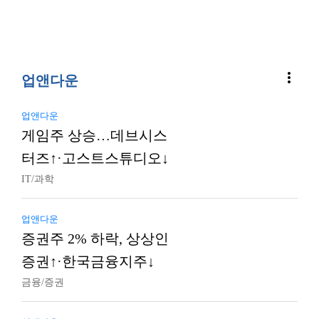
more_vert
업앤다운
업앤다운
게임주 상승…데브시스
터즈↑·고스트스튜디오↓
IT/과학
업앤다운
증권주 2% 하락, 상상인
증권↑·한국금융지주↓
금융/증권