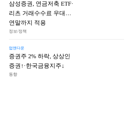
삼성증권, 연금저축 ETF·
리츠 거래수수료 우대…
연말까지 적용
정보/정책
업앤다운
증권주 2% 하락, 상상인
증권↑·한국금융지주↓
동향