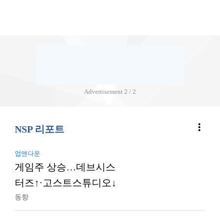
Advertisement
2 / 2
more_vert
NSP 리포트
업앤다운
게임주 상승…데브시스
터즈↑·고스트스튜디오↓
동향