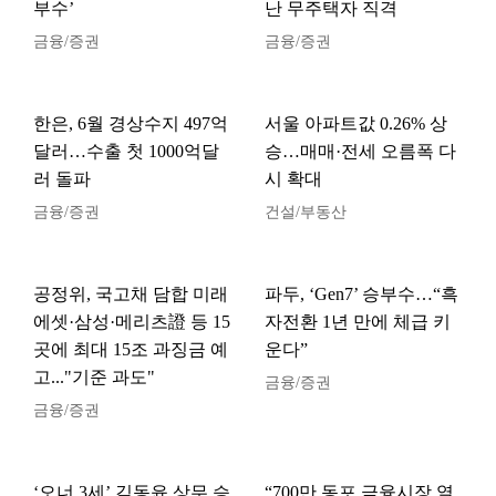
부수’
난 무주택자 직격
금융/증권
금융/증권
한은, 6월 경상수지 497억
서울 아파트값 0.26% 상
달러…수출 첫 1000억달
승…매매·전세 오름폭 다
러 돌파
시 확대
금융/증권
건설/부동산
공정위, 국고채 담합 미래
파두, ‘Gen7’ 승부수…“흑
에셋·삼성·메리츠證 등 15
자전환 1년 만에 체급 키
곳에 최대 15조 과징금 예
운다”
고..."기준 과도"
금융/증권
금융/증권
‘오너 3세’ 김동윤 상무 승
“700만 동포 금융시장 열