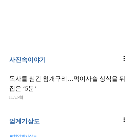
more_vert
사진속이야기
독사를 삼킨 참개구리…먹이사슬 상식을 뒤
집은 ‘5분’
IT/과학
more_vert
업계기상도
보험업계기상도