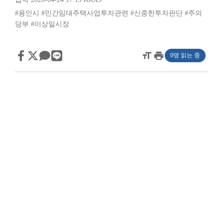
#용인시
#민간임대주택사업투자관련
#신중한투자판단
#주의
당부
#이상일시장
format_size
print
0명 읽는 중