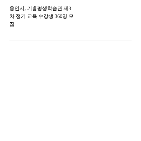
용인시, 기흥평생학습관 제3
차 정기 교육 수강생 360명 모
집