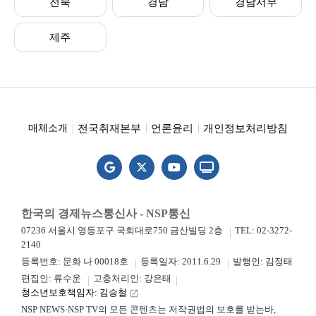
전북
경남
경남서부
제주
전국취재본부
언론윤리
개인정보처리방침
매체소개
한국의 경제뉴스통신사 - NSP통신
07236 서울시 영등포구 국회대로750 금산빌딩 2층
TEL: 02-3272-
2140
등록번호: 문화 나 00018호
등록일자: 2011.6.29
발행인: 김정태
편집인: 류수운
고충처리인: 강은태
청소년보호책임자: 김승철
launch
NSP NEWS·NSP TV의 모든 콘텐츠는 저작권법의 보호를 받는바,