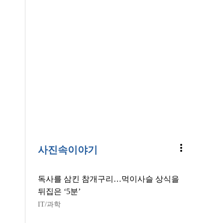
more_vert
사진속이야기
독사를 삼킨 참개구리…먹이사슬 상식을
뒤집은 ‘5분’
IT/과학