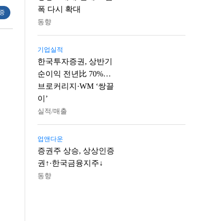
폭 다시 확대
 중
동향
기업실적
한국투자증권, 상반기
순이익 전년比 70%…
브로커리지·WM ‘쌍끌
이’
실적/매출
업앤다운
증권주 상승, 상상인증
권↑·한국금융지주↓
동향