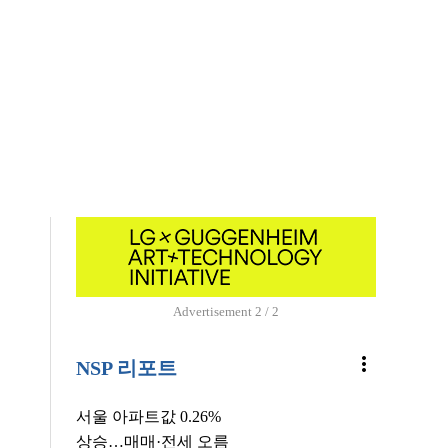
Advertisement
1 / 2
more_vert
NSP 리포트
서울 아파트값 0.26%
상승…매매·전세 오름