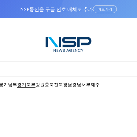
NSP통신을 구글 선호 매체로 추가
바로가기
경기남부
경기북부
강원
충북
전북
경남
경남서부
제주