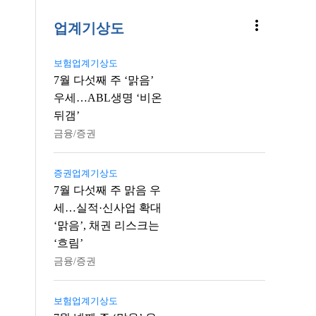
more_vert
업계기상도
보험업계기상도
7월 다섯째 주 ‘맑음’
우세…ABL생명 ‘비온
뒤갬’
금융/증권
증권업계기상도
7월 다섯째 주 맑음 우
세…실적·신사업 확대
‘맑음’, 채권 리스크는
‘흐림’
금융/증권
보험업계기상도