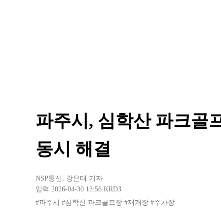
파주시, 심학산 파크골
동시 해결
NSP통신
,
강은태 기자
입력 2026-04-30 13:56
KRD3
#파주시
#심학산 파크골프장
#재개장
#주차장