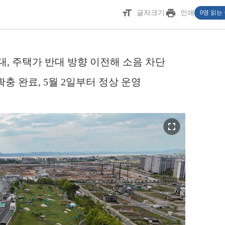
format_size
print
글자크기
인쇄
0명 읽는
확대, 주택가 반대 방향 이전해 소음 차단
충 완료, 5월 2일부터 정상 운영
fullscreen