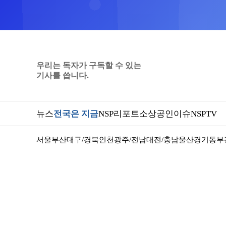
우리는 독자가 구독할 수 있는
기사를 씁니다.
뉴스
전국은 지금
NSP리포트
소상공인
이슈
NSPTV
서울
부산
대구/경북
인천
광주/전남
대전/충남
울산
경기동부