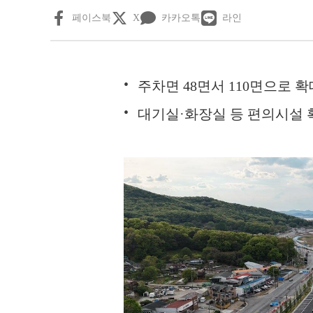
페이스북
X
카카오톡
라인
주차면 48면서 110면으로 
대기실·화장실 등 편의시설 확