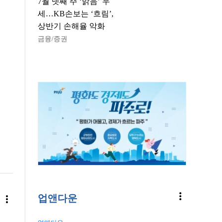
7월 넷째 주 ‘맑음’ 우
세…KB손보는 ‘흐림’,
상반기 손해율 악화
금융/증권
more_vert
업앤다운
more_vert