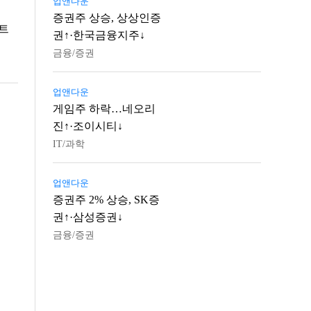
업앤다운
증권주 상승, 상상인증
마트
권↑·한국금융지주↓
금융/증권
업앤다운
게임주 하락…네오리
진↑·조이시티↓
IT/과학
업앤다운
증권주 2% 상승, SK증
권↑·삼성증권↓
금융/증권