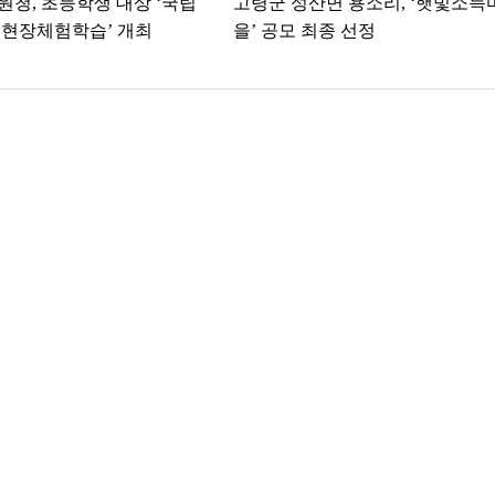
청, 초등학생 대상 ‘국립
고령군 성산면 용소리, ‘햇빛소득
 현장체험학습’ 개최
을’ 공모 최종 선정