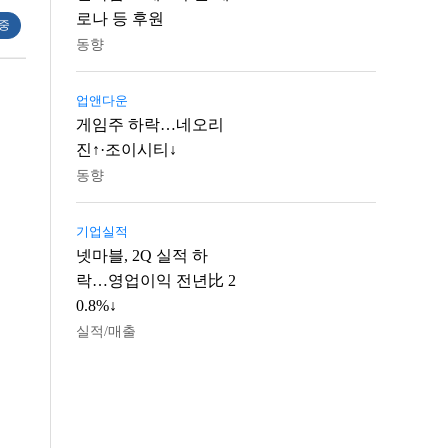
로나 등 후원
 중
동향
업앤다운
게임주 하락…네오리
진↑·조이시티↓
동향
기업실적
넷마블, 2Q 실적 하
락…영업이익 전년比 2
0.8%↓
실적/매출