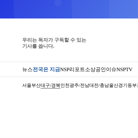
우리는 독자가 구독할 수 있는
기사를 씁니다.
뉴스
전국은 지금
NSP리포트
소상공인
이슈
NSPTV
서울
부산
대구/경북
인천
광주/전남
대전/충남
울산
경기동부