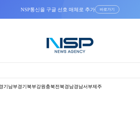
NSP통신을 구글 선호 매체로 추가
바로가기
경기남부
경기북부
강원
충북
전북
경남
경남서부
제주