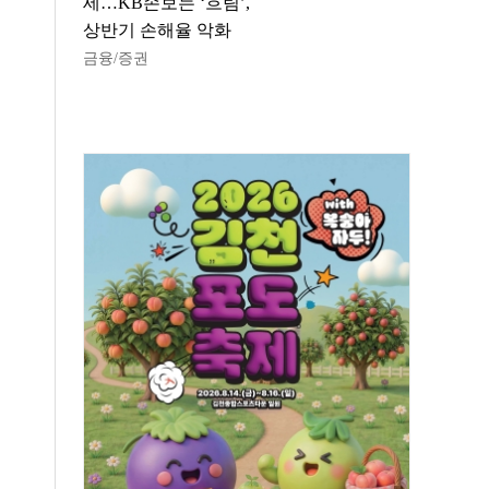
세…KB손보는 ‘흐림’,
상반기 손해율 악화
금융/증권