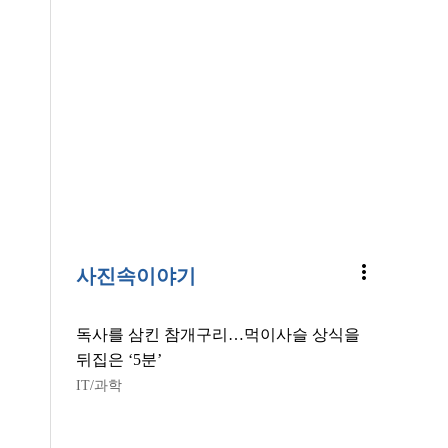
more_vert
사진속이야기
독사를 삼킨 참개구리…먹이사슬 상식을
뒤집은 ‘5분’
IT/과학