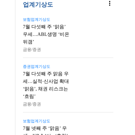
more_vert
업계기상도
보험업계기상도
7월 다섯째 주 ‘맑음’
우세…ABL생명 ‘비온
뒤갬’
금융/증권
증권업계기상도
7월 다섯째 주 맑음 우
세…실적·신사업 확대
‘맑음’, 채권 리스크는
‘흐림’
금융/증권
보험업계기상도
7월 넷째 주 ‘맑음’ 우