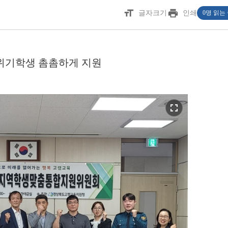
format_size
print
글자크기
인쇄
0명 읽는
위기학생 촘촘하게 지원
fullscreen