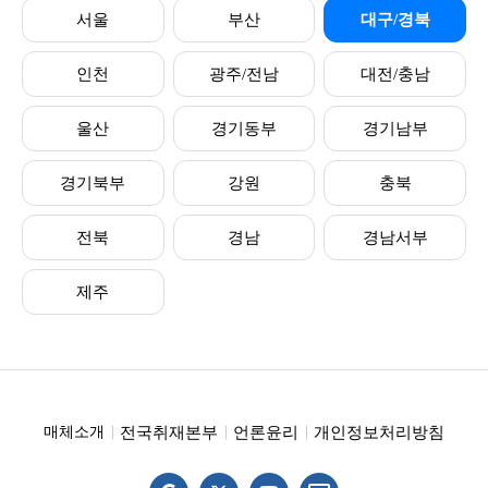
서울
부산
대구/경북
인천
광주/전남
대전/충남
울산
경기동부
경기남부
경기북부
강원
충북
전북
경남
경남서부
제주
전국취재본부
언론윤리
개인정보처리방침
매체소개