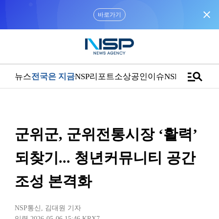
close
“우리는 독자가 구독할 수 있는 기사를 씁니다”
manage_search
뉴스
전국은 지금
NSP리포트
소상공인
이슈
NSPTV
군위군, 군위전통시장 ‘활력’
되찾기... 청년커뮤니티 공간
조성 본격화
NSP통신
,
김대원 기자
입력 2026-05-06 15:46
KRX7