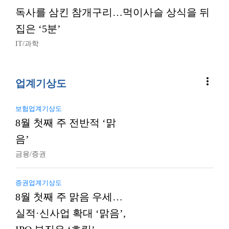
독사를 삼킨 참개구리…먹이사슬 상식을 뒤
집은 ‘5분’
IT/과학
more_vert
업계기상도
보험업계기상도
8월 첫째 주 전반적 ‘맑
음’
금융/증권
증권업계기상도
8월 첫째 주 맑음 우세…
실적·신사업 확대 ‘맑음’,