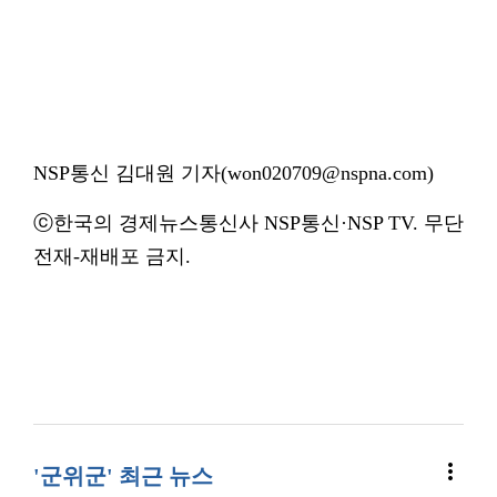
NSP통신 김대원 기자(won020709@nspna.com)
ⓒ한국의 경제뉴스통신사 NSP통신·NSP TV. 무단
전재-재배포 금지.
more_vert
'군위군' 최근 뉴스