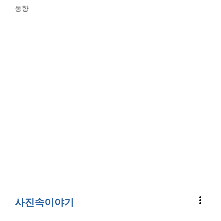
동향
more_vert
사진속이야기