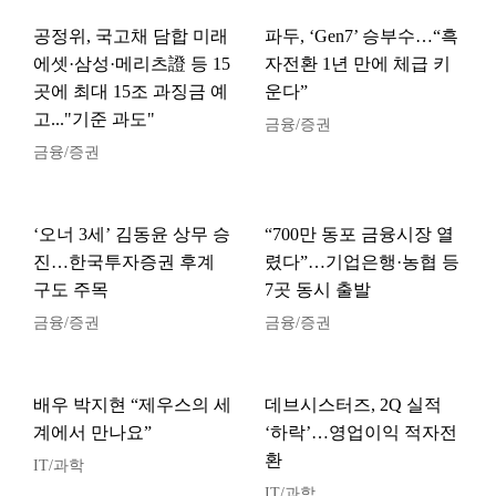
공정위, 국고채 담합 미래
파두, ‘Gen7’ 승부수…“흑
에셋·삼성·메리츠證 등 15
자전환 1년 만에 체급 키
곳에 최대 15조 과징금 예
운다”
고..."기준 과도"
금융/증권
금융/증권
‘오너 3세’ 김동윤 상무 승
“700만 동포 금융시장 열
진…한국투자증권 후계
렸다”…기업은행·농협 등
구도 주목
7곳 동시 출발
금융/증권
금융/증권
배우 박지현 “제우스의 세
데브시스터즈, 2Q 실적
계에서 만나요”
‘하락’…영업이익 적자전
환
IT/과학
IT/과학