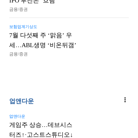
IPO 부진은 ‘흐림’
금융/증권
보험업계기상도
7월 다섯째 주 ‘맑음’ 우
세…ABL생명 ‘비온뒤갬’
금융/증권
more_vert
업앤다운
업앤다운
게임주 상승…데브시스
터즈↑·고스트스튜디오↓