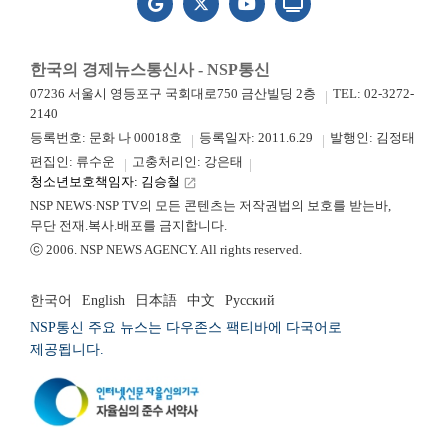
한국의 경제뉴스통신사 - NSP통신
07236 서울시 영등포구 국회대로750 금산빌딩 2층
TEL: 02-3272-
2140
등록번호: 문화 나 00018호
등록일자: 2011.6.29
발행인: 김정태
편집인: 류수운
고충처리인: 강은태
청소년보호책임자: 김승철
launch
NSP NEWS·NSP TV의 모든 콘텐츠는 저작권법의 보호를 받는바,
무단 전재.복사.배포를 금지합니다.
ⓒ 2006. NSP NEWS AGENCY. All rights reserved.
한국어
English
日本語
中文
Русский
NSP통신 주요 뉴스는 다우존스 팩티바에 다국어로
제공됩니다.