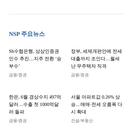
NSP 주요뉴스
Sh수협은행, 상상인증권
정부, 세제개편안에 전세
인수 추진…지주 전환 ‘승
대출까지 조인다…월세
부수’
난 무주택자 직격
금융/증권
금융/증권
한은, 6월 경상수지 497억
서울 아파트값 0.26% 상
달러…수출 첫 1000억달
승…매매·전세 오름폭 다
러 돌파
시 확대
금융/증권
건설/부동산