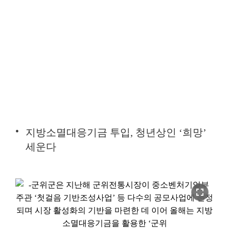
지방소멸대응기금 투입, 청년상인 ‘희망’
세운다
fullscreen