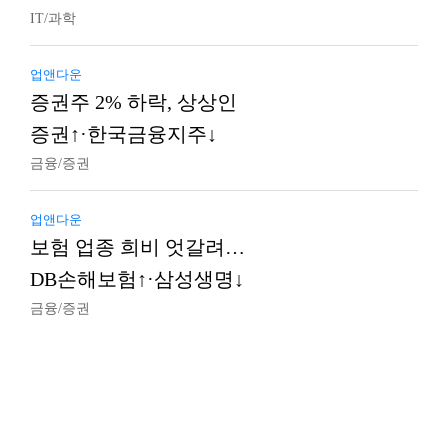
IT/과학
업앤다운
증권주 2% 하락, 상상인
증권↑·한국금융지주↓
금융/증권
업앤다운
보험 업종 희비 엇갈려…
DB손해보험↑·삼성생명↓
금융/증권