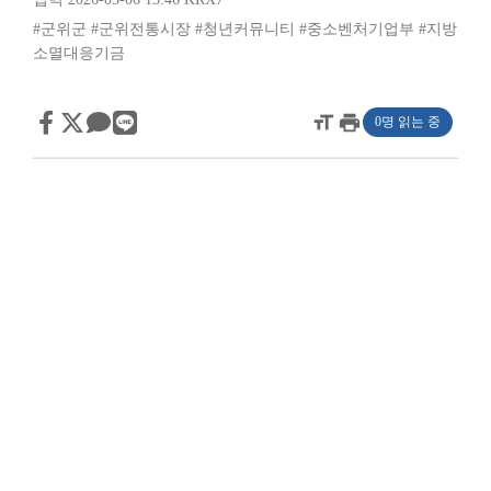
#군위군
#군위전통시장
#청년커뮤니티
#중소벤처기업부
#지방
소멸대응기금
format_size
print
0명 읽는 중