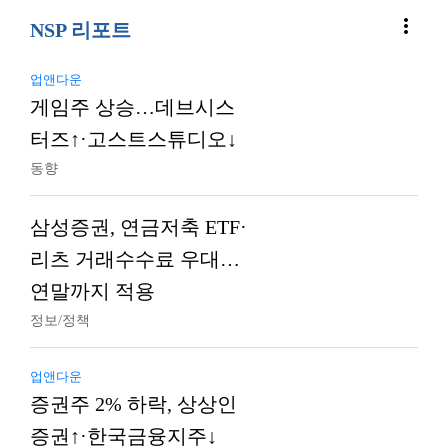
more_vert
NSP 리포트
업앤다운
게임주 상승…데브시스
터즈↑·고스트스튜디오↓
동향
삼성증권, 연금저축 ETF·
리츠 거래수수료 우대…
연말까지 적용
정보/정책
업앤다운
증권주 2% 하락, 상상인
증권↑·한국금융지주↓