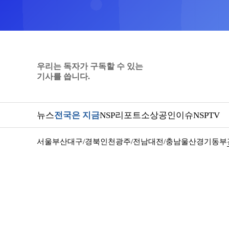
우리는 독자가 구독할 수 있는
기사를 씁니다.
뉴스
전국은 지금
NSP리포트
소상공인
이슈
NSPTV
서울
부산
대구/경북
인천
광주/전남
대전/충남
울산
경기동부