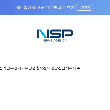
NSP통신을 구글 선호 매체로 추가
바로가기
경기남부
경기북부
강원
충북
전북
경남
경남서부
제주