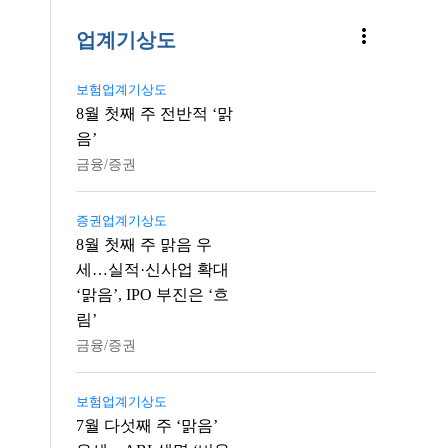
more_vert
업계기상도
보험업계기상도
8월 첫째 주 전반적 ‘맑
음’
금융/증권
증권업계기상도
8월 첫째 주 맑음 우
세…실적·신사업 확대
‘맑음’, IPO 부진은 ‘흐
림’
금융/증권
보험업계기상도
7월 다섯째 주 ‘맑음’