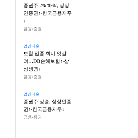
증권주 2% 하락, 상상
인증권↑·한국금융지주
↓
금융/증권
업앤다운
보험 업종 희비 엇갈
려…DB손해보험↑·삼
성생명↓
금융/증권
업앤다운
증권주 상승, 상상인증
권↑·한국금융지주↓
금융/증권