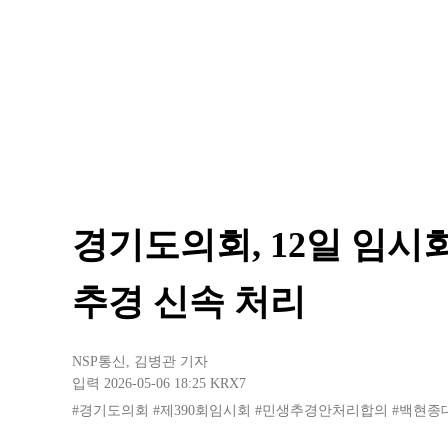
경기도의회, 12일 임시회
추경 신속 처리
NSP통신
,
김병관 기자
입력 2026-05-06 18:25
KRX7
#경기도의회
#제390회임시회
#민생추경안처리합의
#백현종