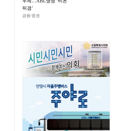
우세…ABL생명 ‘비온
뒤갬’
금융/증권