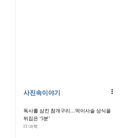
more_vert
사진속이야기
독사를 삼킨 참개구리…먹이사슬 상식을
뒤집은 ‘5분’
IT/과학