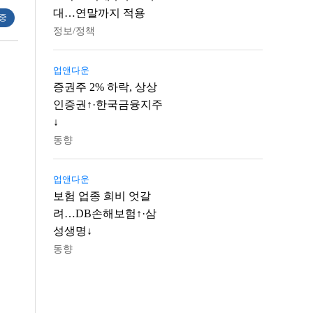
대…연말까지 적용
 중
정보/정책
업앤다운
증권주 2% 하락, 상상
인증권↑·한국금융지주
↓
동향
업앤다운
보험 업종 희비 엇갈
려…DB손해보험↑·삼
성생명↓
동향