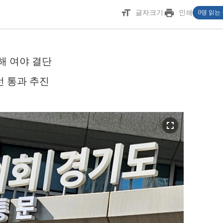
format_size
print
글자크기
인쇄
0명 읽는
해 여야 결단
선 통과 추진
fullscreen