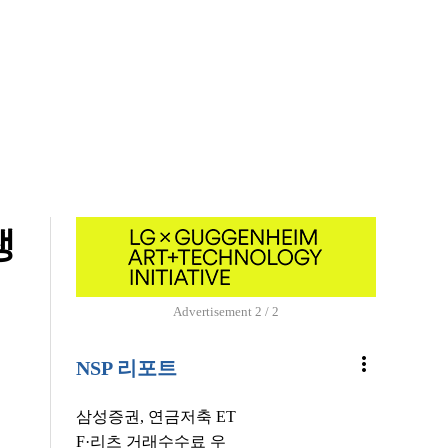
생
Advertisement
1 / 2
more_vert
NSP 리포트
삼성증권, 연금저축 ET
F·리츠 거래수수료 우