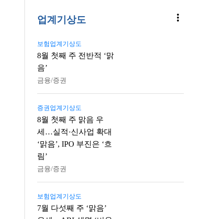
more_vert
업계기상도
보험업계기상도
8월 첫째 주 전반적 ‘맑
음’
금융/증권
증권업계기상도
8월 첫째 주 맑음 우
세…실적·신사업 확대
‘맑음’, IPO 부진은 ‘흐
림’
금융/증권
보험업계기상도
7월 다섯째 주 ‘맑음’