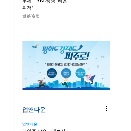
우세…ABL생명 ‘비온
뒤갬’
금융/증권
more_vert
업앤다운
업앤다운