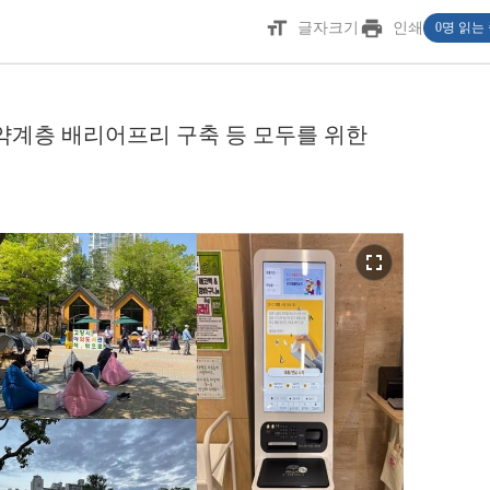
format_size
print
글자크기
인쇄
0명 읽는
약계층 배리어프리 구축 등 모두를 위한
fullscreen