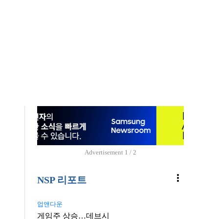
Advertisement
1 / 2
more_vert
NSP 리포트
업앤다운
게임주 상승…데브시