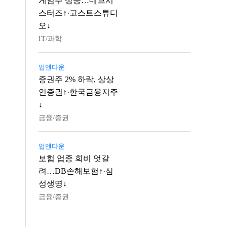
게임주 상승…데브시
스터즈↑·고스트스튜디
오↓
IT/과학
업앤다운
증권주 2% 하락, 상상
인증권↑·한국금융지주
↓
금융/증권
업앤다운
보험 업종 희비 엇갈
려…DB손해보험↑·삼
성생명↓
금융/증권