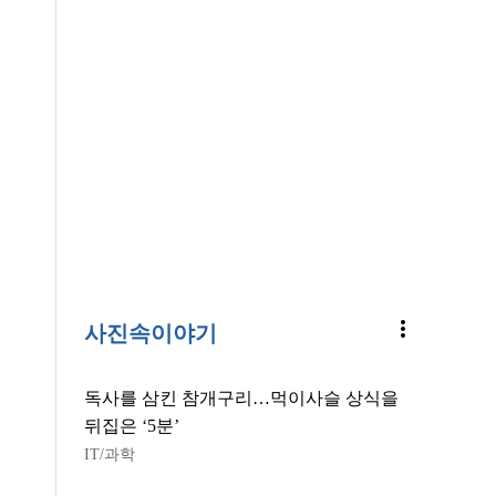
more_vert
사진속이야기
독사를 삼킨 참개구리…먹이사슬 상식을
뒤집은 ‘5분’
IT/과학