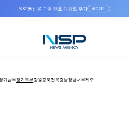
NSP통신을 구글 선호 매체로 추가
바로가기
경기남부
경기북부
강원
충북
전북
경남
경남서부
제주