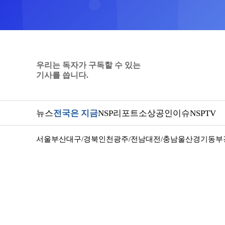
우리는 독자가 구독할 수 있는
기사를 씁니다.
뉴스
전국은 지금
NSP리포트
소상공인
이슈
NSPTV
서울
부산
대구/경북
인천
광주/전남
대전/충남
울산
경기동부