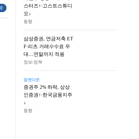
스터즈↑·고스트스튜디
 중
오↓
동향
삼성증권, 연금저축 ET
F·리츠 거래수수료 우
대…연말까지 적용
정보/정책
업앤다운
증권주 2% 하락, 상상
인증권↑·한국금융지주
↓
동향