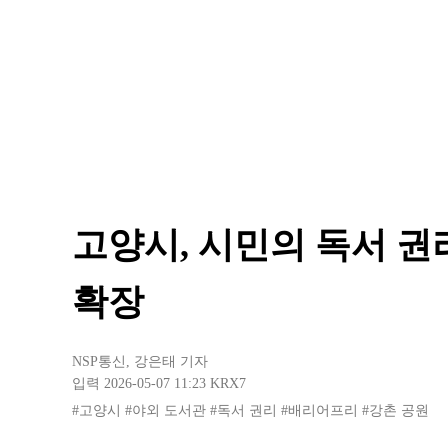
고양시, 시민의 독서 
확장
NSP통신
,
강은태 기자
입력 2026-05-07 11:23
KRX7
#고양시
#야외 도서관
#독서 권리
#배리어프리
#강촌 공원