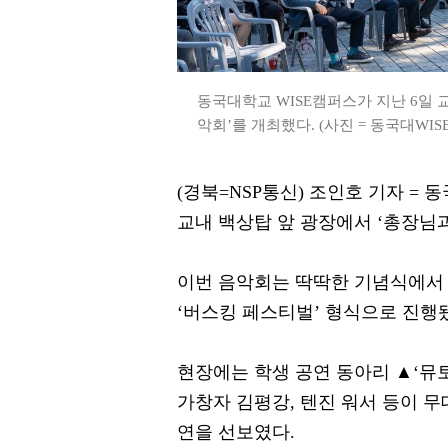
동국대학교 WISE캠퍼스가 지난 6일 
악회’를 개최했다. (사진 = 동국대WIS
(경북=NSP통신) 조인호 기자 = 
교내 백상탑 앞 광장에서 ‘총장님
이번 음악회는 딱딱한 기념식에서
‘버스킹 페스티벌’ 형식으로 진행
현장에는 학생 공연 동아리 ▲‘뮤토
가창자 김평강, 텐진 워서 등이 무
연을 선보였다.