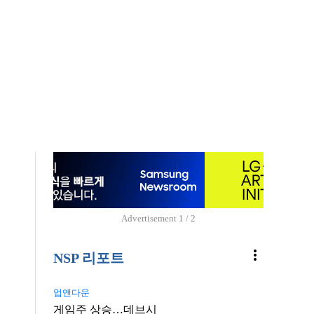
Advertisement
1 / 2
more_vert
NSP 리포트
업앤다운
게임주 상승…데브시