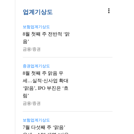
more_vert
업계기상도
보험업계기상도
8월 첫째 주 전반적 ‘맑
음’
금융/증권
증권업계기상도
8월 첫째 주 맑음 우
세…실적·신사업 확대
‘맑음’, IPO 부진은 ‘흐
림’
금융/증권
보험업계기상도
7월 다섯째 주 ‘맑음’