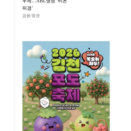
우세…ABL생명 ‘비온
뒤갬’
금융/증권