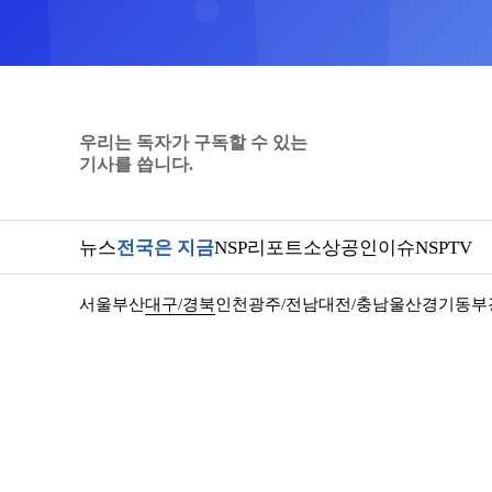
우리는 독자가 구독할 수 있는
기사를 씁니다.
뉴스
전국은 지금
NSP리포트
소상공인
이슈
NSPTV
서울
부산
대구/경북
인천
광주/전남
대전/충남
울산
경기동부