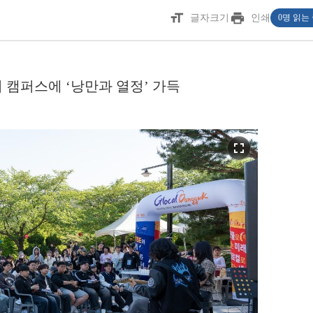
format_size
print
글자크기
인쇄
0명 읽는
 캠퍼스에 ‘낭만과 열정’ 가득
fullscreen