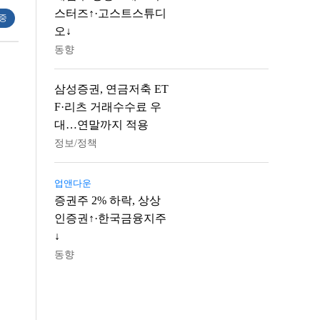
스터즈↑·고스트스튜디
 중
오↓
동향
삼성증권, 연금저축 ET
F·리츠 거래수수료 우
대…연말까지 적용
정보/정책
업앤다운
증권주 2% 하락, 상상
인증권↑·한국금융지주
↓
동향