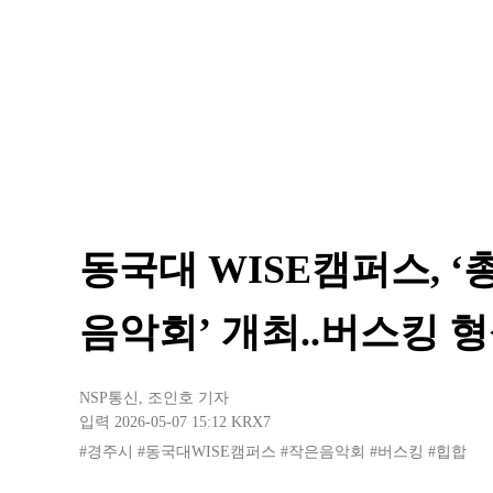
동국대 WISE캠퍼스, 
음악회’ 개최..버스킹 
NSP통신
,
조인호 기자
입력 2026-05-07 15:12
KRX7
#경주시
#동국대WISE캠퍼스
#작은음악회
#버스킹
#힙합