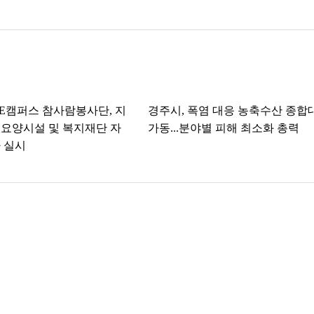
SE캠퍼스 참사람봉사단, 지
경주시, 폭염 대응 농축수산 종합
요양시설 및 복지재단 자
가동...분야별 피해 최소화 총력
 실시