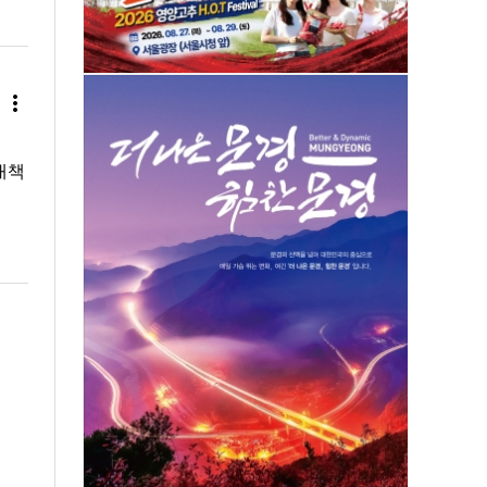
more_vert
대책