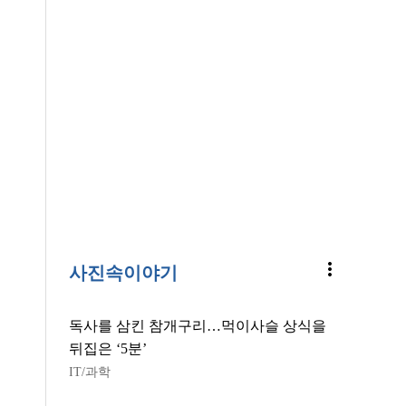
more_vert
사진속이야기
독사를 삼킨 참개구리…먹이사슬 상식을
뒤집은 ‘5분’
IT/과학