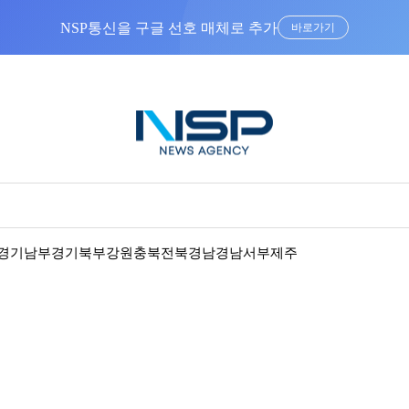
NSP통신을 구글 선호 매체로 추가
바로가기
경기남부
경기북부
강원
충북
전북
경남
경남서부
제주