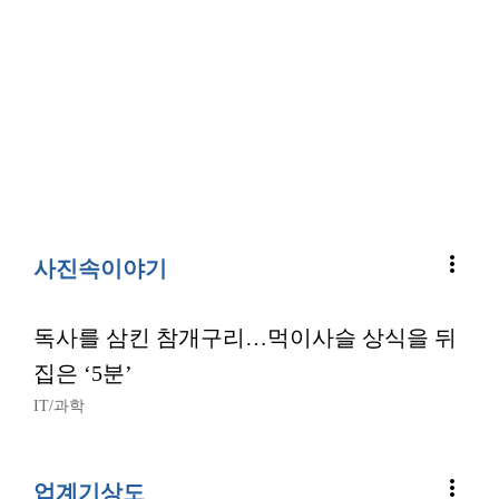
more_vert
사진속이야기
독사를 삼킨 참개구리…먹이사슬 상식을 뒤
집은 ‘5분’
IT/과학
more_vert
업계기상도