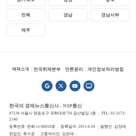
전북
경남
경남서부
제주
전국취재본부
언론윤리
개인정보처리방침
매체소개
한국의 경제뉴스통신사 - NSP통신
07236 서울시 영등포구 국회대로750 금산빌딩 2층
TEL: 02-3272-
2140
등록번호: 문화 나 00018호
등록일자: 2011.6.29
발행인: 김정태
편집인: 류수운
고충처리인: 강은태