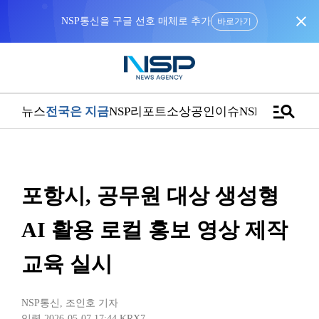
close
NSP통신을 구글 선호 매체로 추가
바로가기
manage_search
뉴스
전국은 지금
NSP리포트
소상공인
이슈
NSPTV
포항시, 공무원 대상 생성형
AI 활용 로컬 홍보 영상 제작
교육 실시
NSP통신
,
조인호 기자
입력 2026-05-07 17:44
KRX7