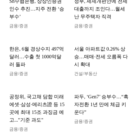
Sh수협은행, 상상인증권
정부, 세제개편안에 전세
인수 추진…지주 전환 ‘승
대출까지 조인다…월세
부수’
난 무주택자 직격
금융/증권
금융/증권
한은, 6월 경상수지 497억
서울 아파트값 0.26% 상
달러…수출 첫 1000억달
승…매매·전세 오름폭 다
러 돌파
시 확대
금융/증권
건설/부동산
공정위, 국고채 담합 미래
파두, ‘Gen7’ 승부수…“흑
에셋·삼성·메리츠證 등 15
자전환 1년 만에 체급 키
곳에 최대 15조 과징금 예
운다”
고..."기준 과도"
금융/증권
금융/증권