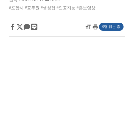
#포항시
#공무원
#생성형
#인공지능
#홍보영상
format_size
print
0명 읽는 중