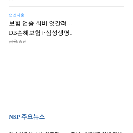
업앤다운
보험 업종 희비 엇갈려…
DB손해보험↑·삼성생명↓
금융/증권
NSP 주요뉴스