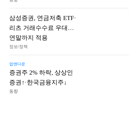
삼성증권, 연금저축 ETF·
리츠 거래수수료 우대…
연말까지 적용
정보/정책
업앤다운
증권주 2% 하락, 상상인
증권↑·한국금융지주↓
동향