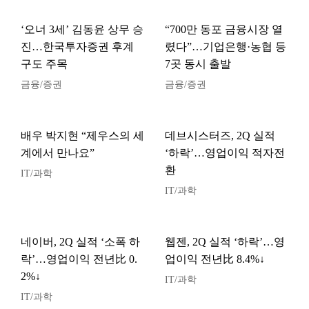
‘오너 3세’ 김동윤 상무 승
“700만 동포 금융시장 열
진…한국투자증권 후계
렸다”…기업은행·농협 등
구도 주목
7곳 동시 출발
금융/증권
금융/증권
배우 박지현 “제우스의 세
데브시스터즈, 2Q 실적
계에서 만나요”
‘하락’…영업이익 적자전
환
IT/과학
IT/과학
네이버, 2Q 실적 ‘소폭 하
웹젠, 2Q 실적 ‘하락’…영
락’…영업이익 전년比 0.
업이익 전년比 8.4%↓
2%↓
IT/과학
IT/과학