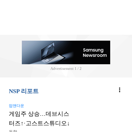
Advertisement
2 / 2
more_vert
NSP 리포트
업앤다운
게임주 상승…데브시스
터즈↑·고스트스튜디오↓
동향