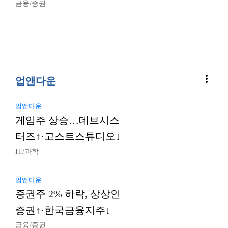
금융/증권
more_vert
업앤다운
업앤다운
게임주 상승…데브시스
터즈↑·고스트스튜디오↓
IT/과학
업앤다운
증권주 2% 하락, 상상인
증권↑·한국금융지주↓
금융/증권