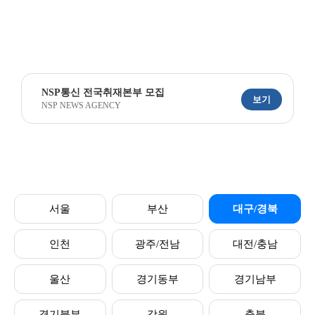
NSP통신 전국취재본부 모집
보기
NSP NEWS AGENCY
서울
부산
대구/경북
인천
광주/전남
대전/충남
울산
경기동부
경기남부
경기북부
강원
충북