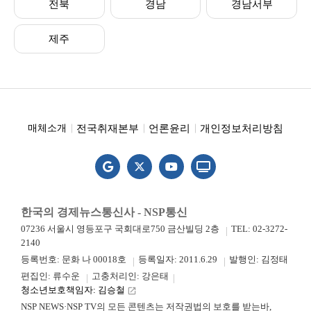
전북
경남
경남서부
제주
전국취재본부
언론윤리
개인정보처리방침
매체소개
한국의 경제뉴스통신사 - NSP통신
07236 서울시 영등포구 국회대로750 금산빌딩 2층
TEL: 02-3272-
2140
등록번호: 문화 나 00018호
등록일자: 2011.6.29
발행인: 김정태
편집인: 류수운
고충처리인: 강은태
청소년보호책임자: 김승철
launch
NSP NEWS·NSP TV의 모든 콘텐츠는 저작권법의 보호를 받는바,