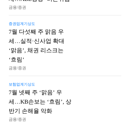
금융/증권
증권업계기상도
7월 다섯째 주 맑음 우
세…실적·신사업 확대
‘맑음’, 채권 리스크는
‘흐림’
금융/증권
보험업계기상도
7월 넷째 주 ‘맑음’ 우
세…KB손보는 ‘흐림’, 상
반기 손해율 악화
금융/증권