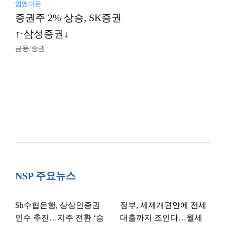
업앤다운
증권주 2% 상승, SK증권
↑·삼성증권↓
금융/증권
NSP 주요뉴스
Sh수협은행, 상상인증권
정부, 세제개편안에 전세
인수 추진…지주 전환 ‘승
대출까지 조인다…월세