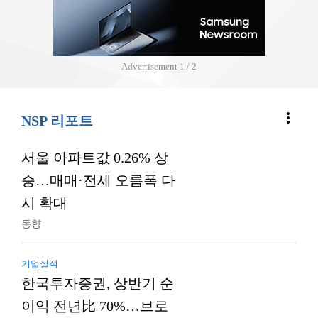
Advertisement
2 / 2
more_vert
NSP 리포트
서울 아파트값 0.26% 상
승…매매·전세 오름폭 다
시 확대
동향
기업실적
한국투자증권, 상반기 순
이익 전년比 70%…브로