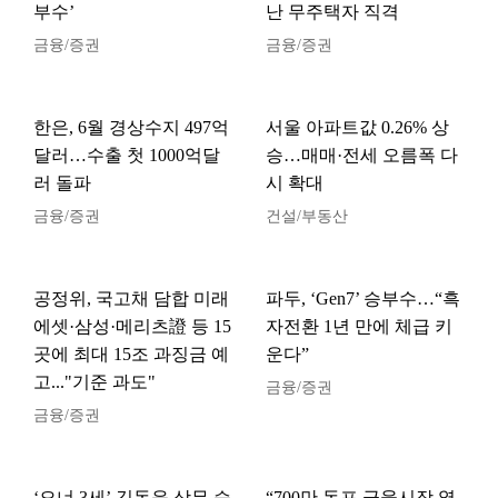
부수’
난 무주택자 직격
금융/증권
금융/증권
한은, 6월 경상수지 497억
서울 아파트값 0.26% 상
달러…수출 첫 1000억달
승…매매·전세 오름폭 다
러 돌파
시 확대
금융/증권
건설/부동산
공정위, 국고채 담합 미래
파두, ‘Gen7’ 승부수…“흑
에셋·삼성·메리츠證 등 15
자전환 1년 만에 체급 키
곳에 최대 15조 과징금 예
운다”
고..."기준 과도"
금융/증권
금융/증권
‘오너 3세’ 김동윤 상무 승
“700만 동포 금융시장 열