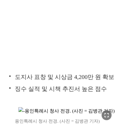
도지사 표창 및 시상금 4,200만 원 확보
징수 실적 및 시책 추진서 높은 점수
fullscreen
용인특례시 청사 전경. (사진 = 김병관 기자)