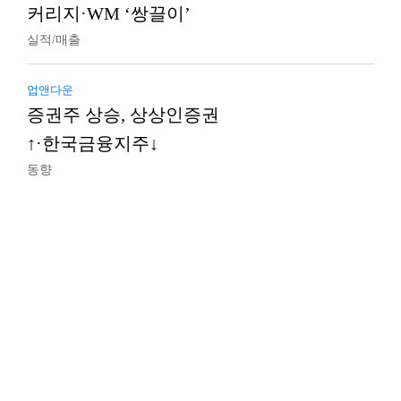
커리지·WM ‘쌍끌이’
실적/매출
업앤다운
증권주 상승, 상상인증권
↑·한국금융지주↓
동향