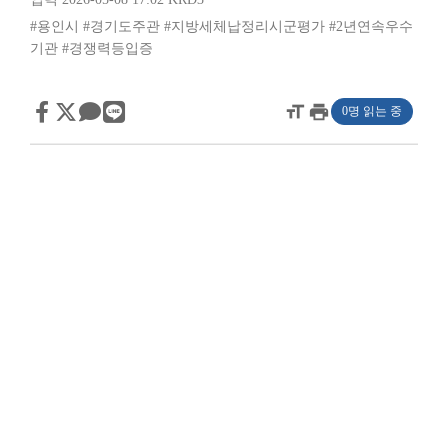
#용인시
#경기도주관
#지방세체납정리시군평가
#2년연속우수
기관
#경쟁력등입증
format_size
print
0명 읽는 중