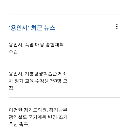
more_vert
'용인시' 최근 뉴스
용인시, 폭염 대응 종합대책
수립
용인시, 기흥평생학습관 제3
차 정기 교육 수강생 360명 모
집
이건한 경기도의원, 경기남부
광역철도 국가계획 반영·조기
추진 촉구