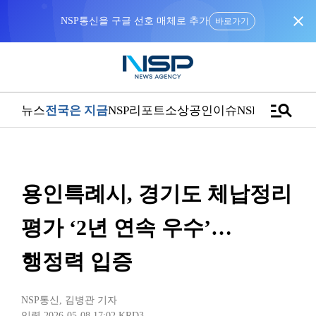
close
NSP통신을 구글 선호 매체로 추가
바로가기
manage_search
뉴스
전국은 지금
NSP리포트
소상공인
이슈
NSPTV
용인특례시, 경기도 체납정리
평가 ‘2년 연속 우수’…
행정력 입증
NSP통신
,
김병관 기자
입력 2026-05-08 17:02
KRD3