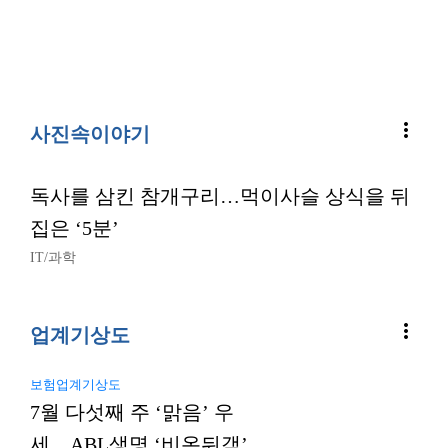
more_vert
사진속이야기
독사를 삼킨 참개구리…먹이사슬 상식을 뒤
집은 ‘5분’
IT/과학
more_vert
업계기상도
보험업계기상도
7월 다섯째 주 ‘맑음’ 우
세…ABL생명 ‘비온뒤갬’