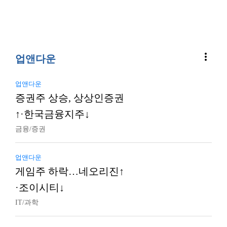
more_vert
업앤다운
업앤다운
증권주 상승, 상상인증권
↑·한국금융지주↓
금융/증권
업앤다운
게임주 하락…네오리진↑
·조이시티↓
IT/과학