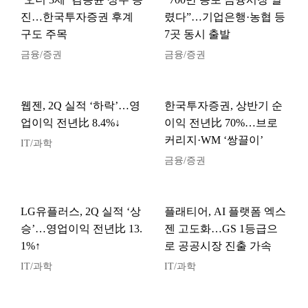
진…한국투자증권 후계
렸다”…기업은행·농협 등
구도 주목
7곳 동시 출발
금융/증권
금융/증권
웹젠, 2Q 실적 ‘하락’…영
한국투자증권, 상반기 순
업이익 전년比 8.4%↓
이익 전년比 70%…브로
커리지·WM ‘쌍끌이’
IT/과학
금융/증권
LG유플러스, 2Q 실적 ‘상
플래티어, AI 플랫폼 엑스
승’…영업이익 전년比 13.
젠 고도화…GS 1등급으
1%↑
로 공공시장 진출 가속
IT/과학
IT/과학