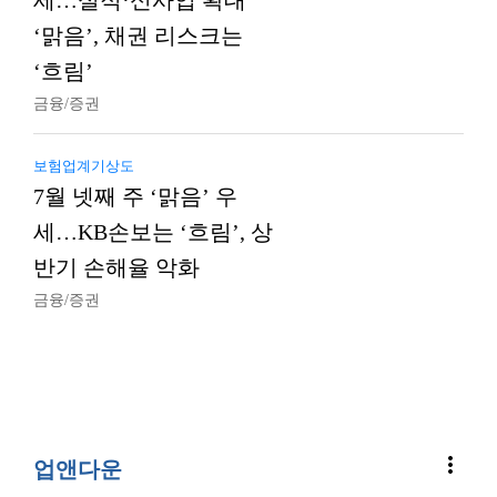
세…실적·신사업 확대
‘맑음’, 채권 리스크는
‘흐림’
금융/증권
보험업계기상도
7월 넷째 주 ‘맑음’ 우
세…KB손보는 ‘흐림’, 상
반기 손해율 악화
금융/증권
more_vert
업앤다운