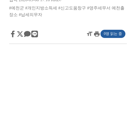
#예천군
#개인지방소득세
#신고도움창구
#영주세무서 예천출
장소
#납세의무자
format_size
print
0명 읽는 중