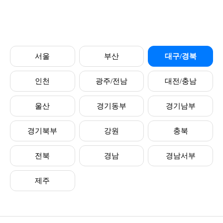
서울
부산
대구/경북
인천
광주/전남
대전/충남
울산
경기동부
경기남부
경기북부
강원
충북
전북
경남
경남서부
제주