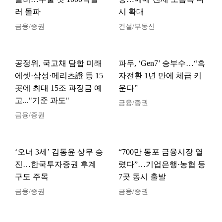
러 돌파
시 확대
금융/증권
건설/부동산
공정위, 국고채 담합 미래
파두, ‘Gen7’ 승부수…“흑
에셋·삼성·메리츠證 등 15
자전환 1년 만에 체급 키
곳에 최대 15조 과징금 예
운다”
고..."기준 과도"
금융/증권
금융/증권
‘오너 3세’ 김동윤 상무 승
“700만 동포 금융시장 열
진…한국투자증권 후계
렸다”…기업은행·농협 등
구도 주목
7곳 동시 출발
금융/증권
금융/증권