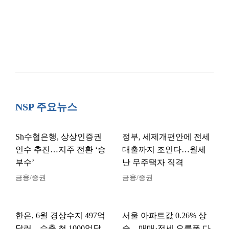
NSP 주요뉴스
Sh수협은행, 상상인증권
정부, 세제개편안에 전세
인수 추진…지주 전환 ‘승
대출까지 조인다…월세
부수’
난 무주택자 직격
금융/증권
금융/증권
한은, 6월 경상수지 497억
서울 아파트값 0.26% 상
달러…수출 첫 1000억달
승…매매·전세 오름폭 다