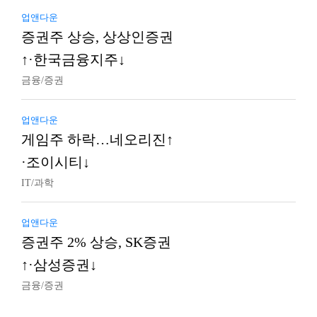
업앤다운
증권주 상승, 상상인증권
↑·한국금융지주↓
금융/증권
업앤다운
게임주 하락…네오리진↑
·조이시티↓
IT/과학
업앤다운
증권주 2% 상승, SK증권
↑·삼성증권↓
금융/증권