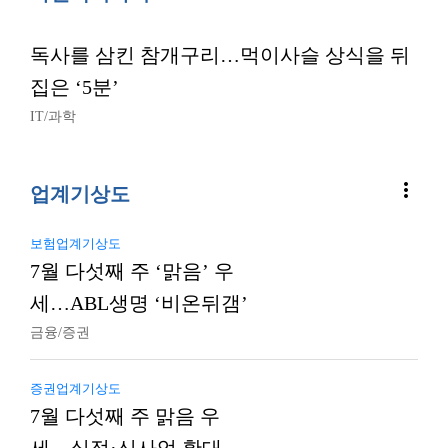
독사를 삼킨 참개구리…먹이사슬 상식을 뒤
집은 ‘5분’
IT/과학
more_vert
업계기상도
보험업계기상도
7월 다섯째 주 ‘맑음’ 우
세…ABL생명 ‘비온뒤갬’
금융/증권
증권업계기상도
7월 다섯째 주 맑음 우