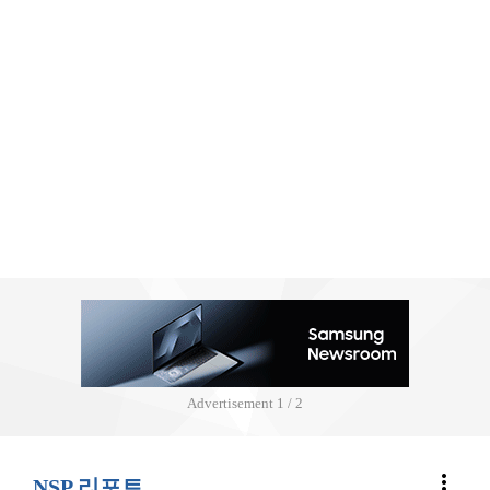
Advertisement
2 / 2
more_vert
NSP 리포트