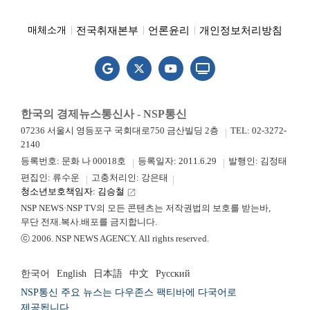
전국취재본부
언론윤리
개인정보처리방침
매체소개
한국의 경제뉴스통신사 - NSP통신
07236 서울시 영등포구 국회대로750 금산빌딩 2층
TEL: 02-3272-
2140
등록번호: 문화 나 00018호
등록일자: 2011.6.29
발행인: 김정태
편집인: 류수운
고충처리인: 강은태
청소년보호책임자: 김승철
launch
NSP NEWS·NSP TV의 모든 콘텐츠는 저작권법의 보호를 받는바,
무단 전재.복사.배포를 금지합니다.
ⓒ 2006. NSP NEWS AGENCY. All rights reserved.
한국어
English
日本語
中文
Русский
NSP통신 주요 뉴스는 다우존스 팩티바에 다국어로
제공됩니다.