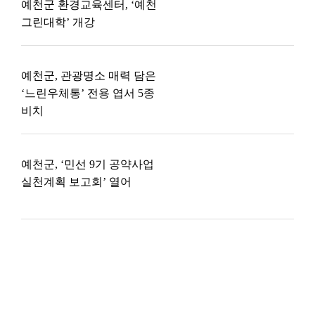
예천군 환경교육센터, ‘예천
그린대학’ 개강
예천군, 관광명소 매력 담은
‘느린우체통’ 전용 엽서 5종
비치
예천군, ‘민선 9기 공약사업
실천계획 보고회’ 열어