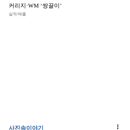
커리지·WM ‘쌍끌이’
실적/매출
more_vert
사진속이야기