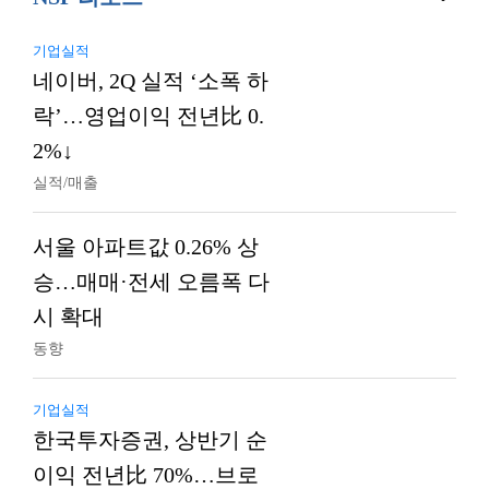
기업실적
네이버, 2Q 실적 ‘소폭 하
락’…영업이익 전년比 0.
2%↓
실적/매출
서울 아파트값 0.26% 상
승…매매·전세 오름폭 다
시 확대
동향
기업실적
한국투자증권, 상반기 순
이익 전년比 70%…브로