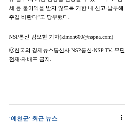
세 등 불이익을 받지 않도록 기한 내 신고·납부해
주길 바란다”고 당부했다.
NSP통신 김오현 기자(kimoh600@nspna.com)
ⓒ한국의 경제뉴스통신사 NSP통신·NSP TV. 무단
전재-재배포 금지.
more_vert
'예천군' 최근 뉴스