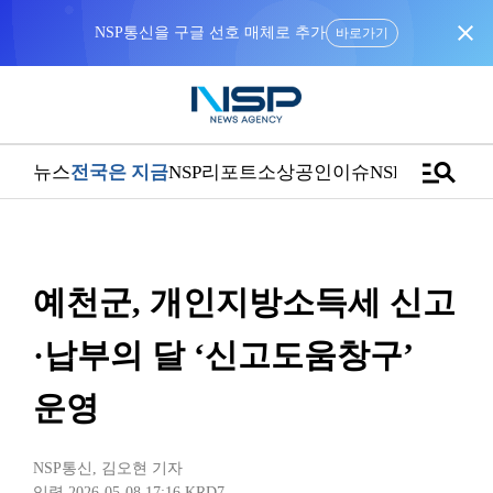
close
NSP통신을 구글 선호 매체로 추가
바로가기
manage_search
뉴스
전국은 지금
NSP리포트
소상공인
이슈
NSPTV
예천군, 개인지방소득세 신고
·납부의 달 ‘신고도움창구’
운영
NSP통신
,
김오현 기자
입력 2026-05-08 17:16
KRD7