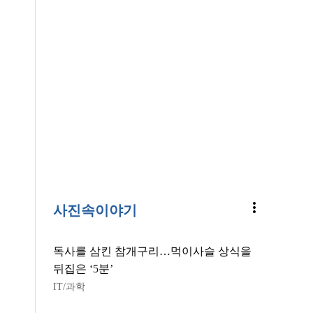
more_vert
사진속이야기
독사를 삼킨 참개구리…먹이사슬 상식을
뒤집은 ‘5분’
IT/과학