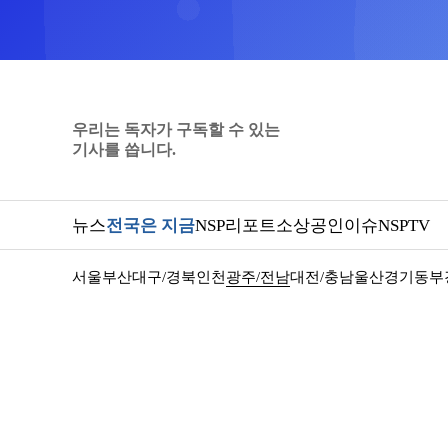
우리는 독자가 구독할 수 있는
기사를 씁니다.
뉴스
전국은 지금
NSP리포트
소상공인
이슈
NSPTV
서울
부산
대구/경북
인천
광주/전남
대전/충남
울산
경기동부