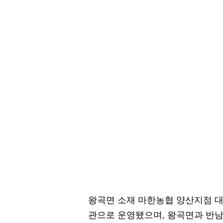
왕곡면 소재 마한농협 양산지점 
관으로 운영됐으며, 왕곡면과 반남