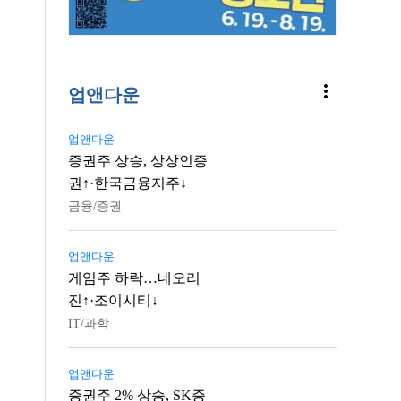
more_vert
업앤다운
업앤다운
증권주 상승, 상상인증
권↑·한국금융지주↓
금융/증권
업앤다운
게임주 하락…네오리
진↑·조이시티↓
IT/과학
업앤다운
증권주 2% 상승, SK증