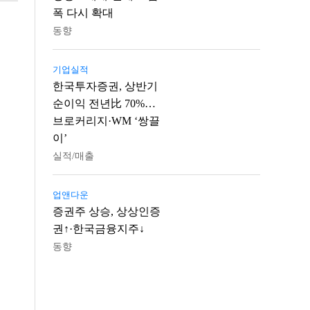
폭 다시 확대
동향
기업실적
한국투자증권, 상반기
순이익 전년比 70%…
브로커리지·WM ‘쌍끌
이’
실적/매출
업앤다운
증권주 상승, 상상인증
권↑·한국금융지주↓
동향