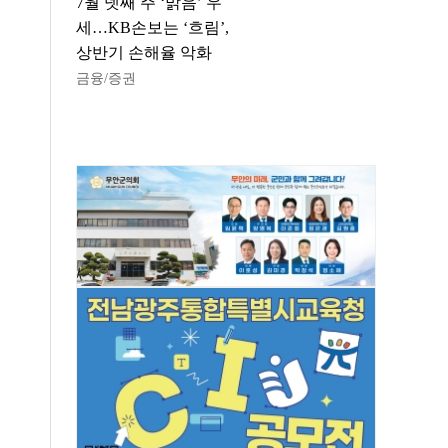
7월 넷째 주 ‘맑음’ 우
세…KB손보는 ‘흐림’,
상반기 손해율 악화
금융/증권