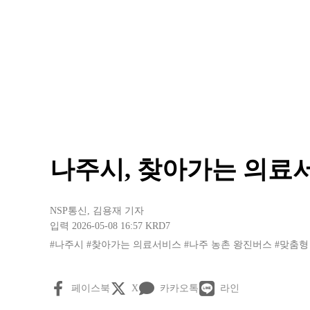
나주시, 찾아가는 의료서
NSP통신
,
김용재 기자
입력 2026-05-08 16:57
KRD7
#나주시
#찾아가는 의료서비스
#나주 농촌 왕진버스
#맞춤형
페이스북
X
카카오톡
라인