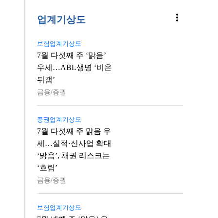
more_vert
업계기상도
보험업계기상도
7월 다섯째 주 ‘맑음’
우세…ABL생명 ‘비온
뒤갬’
금융/증권
증권업계기상도
7월 다섯째 주 맑음 우
세…실적·신사업 확대
‘맑음’, 채권 리스크는
‘흐림’
금융/증권
보험업계기상도