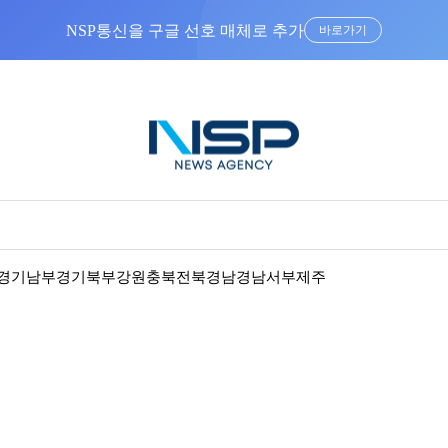
NSP통신을 구글 선호 매체로 추가
바로가기
경기남부
경기북부
강원
충북
전북
경남
경남서부
제주