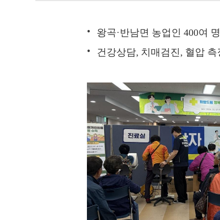
왕곡·반남면 농업인 400여 
건강상담, 치매검진, 혈압 