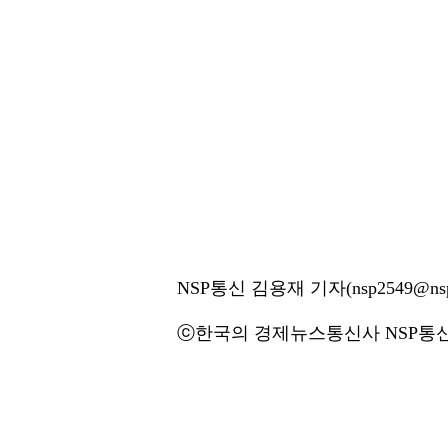
NSP통신 김용재 기자(nsp2549@nsp
ⓒ한국의 경제뉴스통신사 NSP통신·