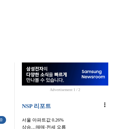
Advertisement
1 / 2
more_vert
NSP 리포트
서울 아파트값 0.26%
 중
상승…매매·전세 오름