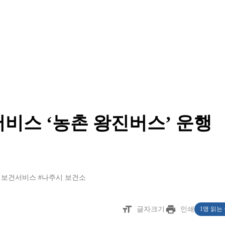
비스 ‘농촌 왕진버스’ 운행
 보건서비스
#나주시 보건소
format_size
print
글자크기
인쇄
1명 읽는