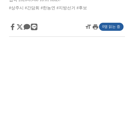
#상주시
#간담회
#한농연
#지방선거
#후보
format_size
print
0명 읽는 중