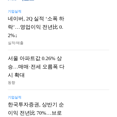
기업실적
네이버, 2Q 실적 ‘소폭 하
락’…영업이익 전년比 0.
2%↓
실적/매출
서울 아파트값 0.26% 상
승…매매·전세 오름폭 다
시 확대
동향
기업실적
한국투자증권, 상반기 순
이익 전년比 70%…브로