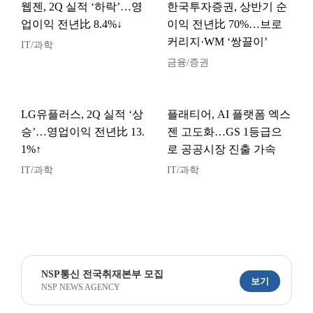
웹젠, 2Q 실적 ‘하락’…영
한국투자증권, 상반기 순
업이익 전년比 8.4%↓
이익 전년比 70%…브로
커리지·WM ‘쌍끌이’
IT/과학
금융/증권
LG유플러스, 2Q 실적 ‘상
플래티어, AI 플랫폼 엑스
승’…영업이익 전년比 13.
젠 고도화…GS 1등급으
1%↑
로 공공시장 진출 가속
IT/과학
IT/과학
NSP통신 전국취재본부 모집
보기
NSP NEWS AGENCY