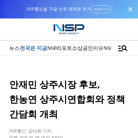
close
NSP통신을 구글 선호 매체로 추가
바로가기
manage_search
뉴스
전국은 지금
NSP리포트
소상공인
이슈
NSPTV
안재민 상주시장 후보,
한농연 상주시연합회와 정책
간담회 개최
NSP통신
,
김대원 기자
입력 2026-05-08 18:01
KRD7