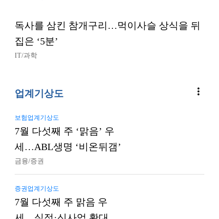
독사를 삼킨 참개구리…먹이사슬 상식을 뒤
집은 ‘5분’
IT/과학
more_vert
업계기상도
보험업계기상도
7월 다섯째 주 ‘맑음’ 우
세…ABL생명 ‘비온뒤갬’
금융/증권
증권업계기상도
7월 다섯째 주 맑음 우
세…실적·신사업 확대