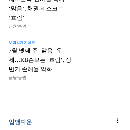
‘맑음’, 채권 리스크는
‘흐림’
금융/증권
보험업계기상도
7월 넷째 주 ‘맑음’ 우
세…KB손보는 ‘흐림’, 상
반기 손해율 악화
금융/증권
more_vert
업앤다운