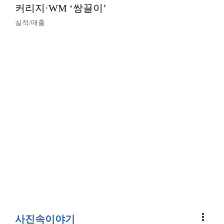
커리지·WM ‘쌍끌이’
실적/매출
more_vert
사진속이야기