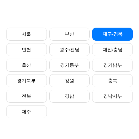
서울
부산
대구/경북
인천
광주/전남
대전/충남
울산
경기동부
경기남부
경기북부
강원
충북
전북
경남
경남서부
제주