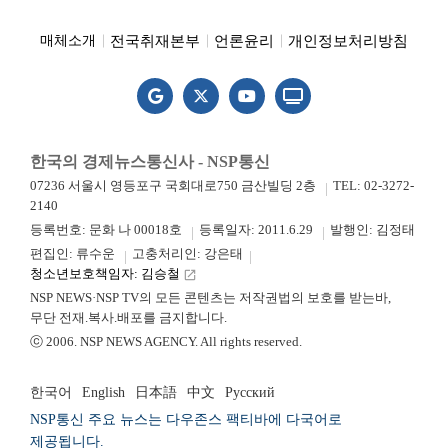
전국취재본부
언론윤리
개인정보처리방침
매체소개
한국의 경제뉴스통신사 - NSP통신
07236 서울시 영등포구 국회대로750 금산빌딩 2층
TEL: 02-3272-
2140
등록번호: 문화 나 00018호
등록일자: 2011.6.29
발행인: 김정태
편집인: 류수운
고충처리인: 강은태
청소년보호책임자: 김승철
launch
NSP NEWS·NSP TV의 모든 콘텐츠는 저작권법의 보호를 받는바,
무단 전재.복사.배포를 금지합니다.
ⓒ 2006. NSP NEWS AGENCY. All rights reserved.
한국어
English
日本語
中文
Русский
NSP통신 주요 뉴스는 다우존스 팩티바에 다국어로
제공됩니다.