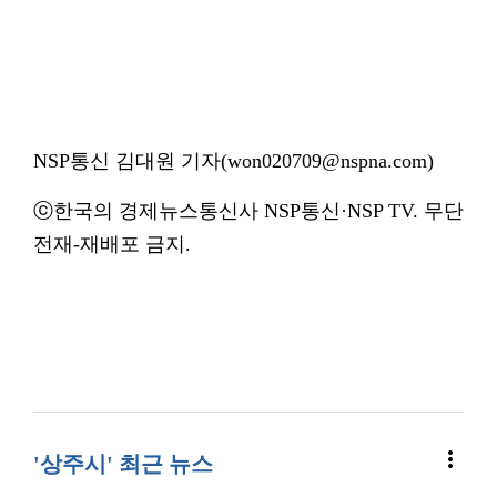
NSP통신 김대원 기자(won020709@nspna.com)
ⓒ한국의 경제뉴스통신사 NSP통신·NSP TV. 무단
전재-재배포 금지.
more_vert
'상주시' 최근 뉴스