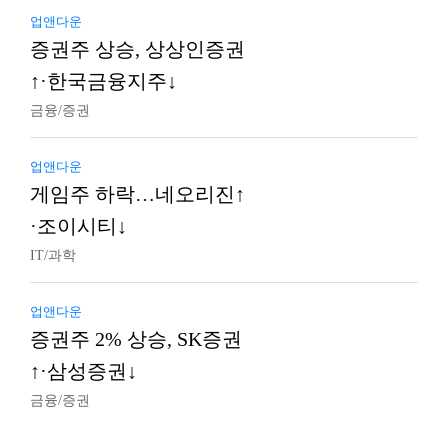
업앤다운
증권주 상승, 상상인증권
↑·한국금융지주↓
금융/증권
업앤다운
게임주 하락…네오리진↑
·조이시티↓
IT/과학
업앤다운
증권주 2% 상승, SK증권
↑·삼성증권↓
금융/증권