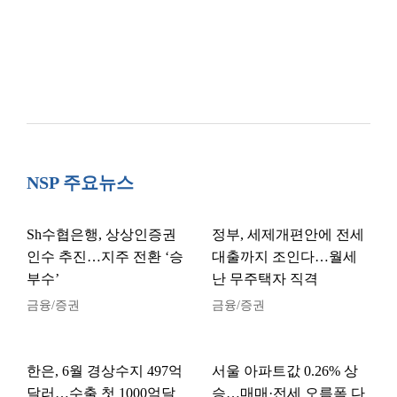
NSP 주요뉴스
Sh수협은행, 상상인증권
정부, 세제개편안에 전세
인수 추진…지주 전환 ‘승
대출까지 조인다…월세
부수’
난 무주택자 직격
금융/증권
금융/증권
한은, 6월 경상수지 497억
서울 아파트값 0.26% 상
달러…수출 첫 1000억달
승…매매·전세 오름폭 다