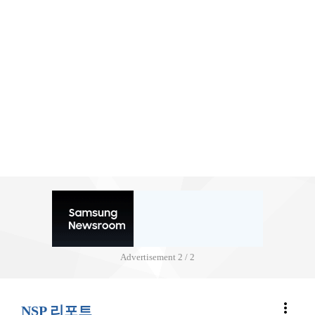
Advertisement
2 / 2
more_vert
NSP 리포트