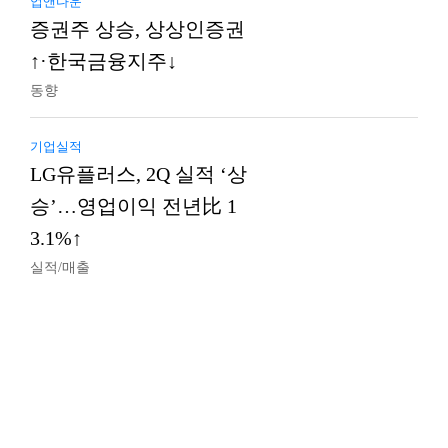
업앤다운
증권주 상승, 상상인증권
↑·한국금융지주↓
동향
기업실적
LG유플러스, 2Q 실적 ‘상
승’…영업이익 전년比 1
3.1%↑
실적/매출