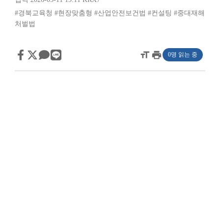
#경북교육청
#현장맞춤형
#산업안전보건법
#컨설팅
#중대재해
처벌법
format_size
print
0명 읽는 중