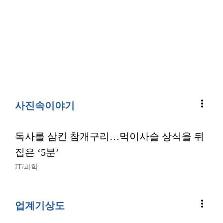
more_vert
사진속이야기
독사를 삼킨 참개구리…먹이사슬 상식을 뒤
집은 ‘5분’
IT/과학
more_vert
업계기상도