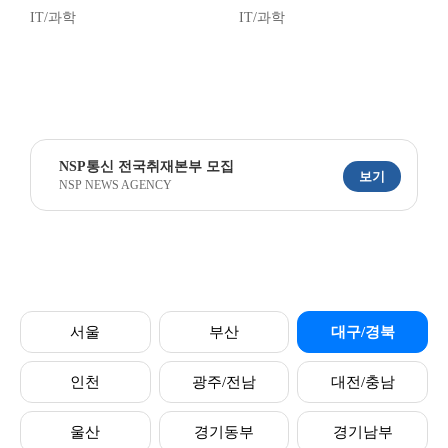
IT/과학
IT/과학
NSP통신 전국취재본부 모집
보기
NSP NEWS AGENCY
서울
부산
대구/경북
인천
광주/전남
대전/충남
울산
경기동부
경기남부