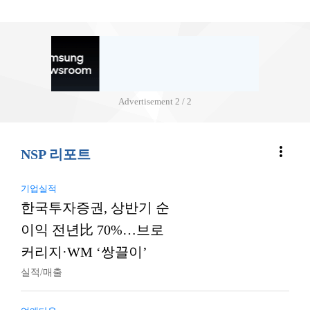
Advertisement
2 / 2
more_vert
NSP 리포트
기업실적
한국투자증권, 상반기 순
이익 전년比 70%…브로
커리지·WM ‘쌍끌이’
실적/매출