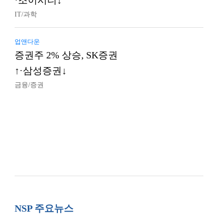
·조이시티↓
IT/과학
업앤다운
증권주 2% 상승, SK증권
↑·삼성증권↓
금융/증권
NSP 주요뉴스