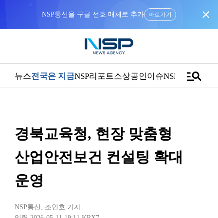
close
NSP통신을 구글 선호 매체로 추가
바로가기
manage_search
뉴스
전국은 지금
NSP리포트
소상공인
이슈
NSPTV
경북교육청, 현장 맞춤형
산업안전보건 컨설팅 확대
운영
NSP통신
,
조인호 기자
입력 2026-05-11 19:11
KRX7