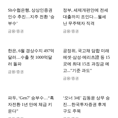
Sh수협은행, 상상인증권
정부, 세제개편안에 전세
인수 추진…지주 전환 ‘승
대출까지 조인다…월세
부수’
난 무주택자 직격
금융/증권
금융/증권
한은, 6월 경상수지 497억
공정위, 국고채 담합 미래
달러…수출 첫 1000억달
에셋·삼성·메리츠證 등 15
러 돌파
곳에 최대 15조 과징금 예
고..."기준 과도"
금융/증권
금융/증권
파두, ‘Gen7’ 승부수…“흑
‘오너 3세’ 김동윤 상무 승
자전환 1년 만에 체급 키
진…한국투자증권 후계
운다”
구도 주목