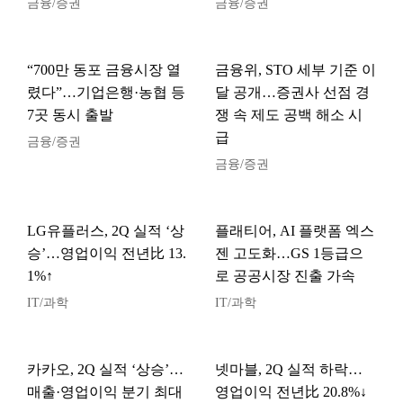
금융/증권
금융/증권
“700만 동포 금융시장 열
금융위, STO 세부 기준 이
렸다”…기업은행·농협 등
달 공개…증권사 선점 경
7곳 동시 출발
쟁 속 제도 공백 해소 시
급
금융/증권
금융/증권
LG유플러스, 2Q 실적 ‘상
플래티어, AI 플랫폼 엑스
승’…영업이익 전년比 13.
젠 고도화…GS 1등급으
1%↑
로 공공시장 진출 가속
IT/과학
IT/과학
카카오, 2Q 실적 ‘상승’…
넷마블, 2Q 실적 하락…
매출·영업이익 분기 최대
영업이익 전년比 20.8%↓