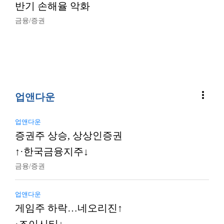
반기 손해율 악화
금융/증권
more_vert
업앤다운
업앤다운
증권주 상승, 상상인증권
↑·한국금융지주↓
금융/증권
업앤다운
게임주 하락…네오리진↑