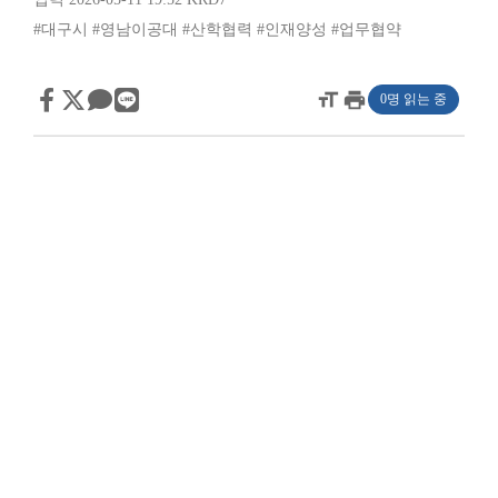
#대구시
#영남이공대
#산학협력
#인재양성
#업무협약
format_size
print
0명 읽는 중