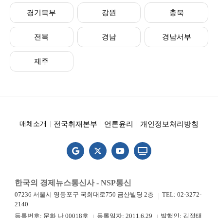
경기북부
강원
충북
전북
경남
경남서부
제주
전국취재본부
언론윤리
개인정보처리방침
매체소개
한국의 경제뉴스통신사 - NSP통신
07236 서울시 영등포구 국회대로750 금산빌딩 2층
TEL: 02-3272-
2140
등록번호: 문화 나 00018호
등록일자: 2011.6.29
발행인: 김정태