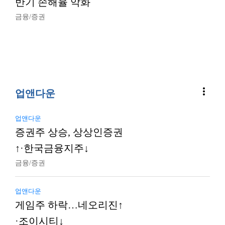
반기 손해율 악화
금융/증권
more_vert
업앤다운
업앤다운
증권주 상승, 상상인증권
↑·한국금융지주↓
금융/증권
업앤다운
게임주 하락…네오리진↑
·조이시티↓