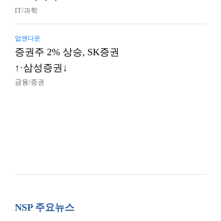
IT/과학
업앤다운
증권주 2% 상승, SK증권
↑·삼성증권↓
금융/증권
NSP 주요뉴스