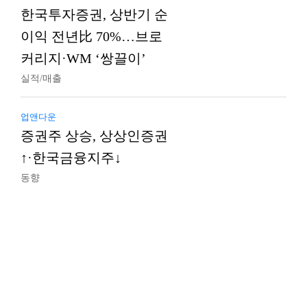
한국투자증권, 상반기 순
이익 전년比 70%…브로
커리지·WM ‘쌍끌이’
실적/매출
업앤다운
증권주 상승, 상상인증권
↑·한국금융지주↓
동향