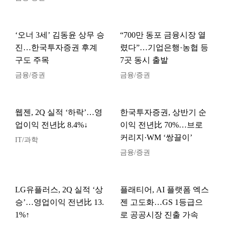
‘오너 3세’ 김동윤 상무 승
“700만 동포 금융시장 열
진…한국투자증권 후계
렸다”…기업은행·농협 등
구도 주목
7곳 동시 출발
금융/증권
금융/증권
웹젠, 2Q 실적 ‘하락’…영
한국투자증권, 상반기 순
업이익 전년比 8.4%↓
이익 전년比 70%…브로
커리지·WM ‘쌍끌이’
IT/과학
금융/증권
LG유플러스, 2Q 실적 ‘상
플래티어, AI 플랫폼 엑스
승’…영업이익 전년比 13.
젠 고도화…GS 1등급으
1%↑
로 공공시장 진출 가속