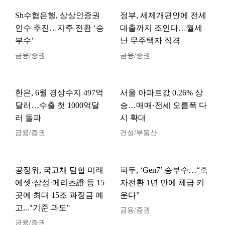
Sh수협은행, 상상인증권
정부, 세제개편안에 전세
인수 추진…지주 전환 ‘승
대출까지 조인다…월세
부수’
난 무주택자 직격
금융/증권
금융/증권
한은, 6월 경상수지 497억
서울 아파트값 0.26% 상
달러…수출 첫 1000억달
승…매매·전세 오름폭 다
러 돌파
시 확대
금융/증권
건설/부동산
공정위, 국고채 담합 미래
파두, ‘Gen7’ 승부수…“흑
에셋·삼성·메리츠證 등 15
자전환 1년 만에 체급 키
곳에 최대 15조 과징금 예
운다”
고..."기준 과도"
금융/증권
금융/증권