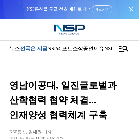
close
NSP통신을 구글 선호 매체로 추가
바로가기
manage_search
뉴스
전국은 지금
NSP리포트
소상공인
이슈
NSPTV
영남이공대, 일진글로벌과
산학협력 협약 체결...
인재양성 협력체계 구축
NSP통신
,
김대원 기자
입력 2026-05-11 19:52
KRD7