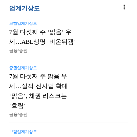
more_vert
업계기상도
보험업계기상도
7월 다섯째 주 ‘맑음’ 우
세…ABL생명 ‘비온뒤갬’
금융/증권
증권업계기상도
7월 다섯째 주 맑음 우
세…실적·신사업 확대
‘맑음’, 채권 리스크는
‘흐림’
금융/증권
보험업계기상도