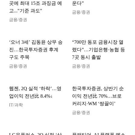
곳에 최대 15조 과징금 예
운다”
고..."기준 과도"
금융/증권
금융/증권
‘오너 3세’ 김동윤 상무 승
“700만 동포 금융시장 열
진…한국투자증권 후계
렸다”…기업은행·농협 등
구도 주목
7곳 동시 출발
금융/증권
금융/증권
웹젠, 2Q 실적 ‘하락’…영
한국투자증권, 상반기 순
업이익 전년比 8.4%↓
이익 전년比 70%…브로
커리지·WM ‘쌍끌이’
IT/과학
금융/증권
LG유플러스, 2Q 실적 ‘상
플래티어, AI 플랫폼 엑스