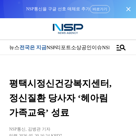
close
NSP통신을 구글 선호 매체로 추가
바로가기
manage_search
뉴스
전국은 지금
NSP리포트
소상공인
이슈
NSPTV
평택시정신건강복지센터,
정신질환 당사자 ‘헤아림
가족교육’ 성료
NSP통신
,
김병관 기자
입력 2026-05-20 16:24
KRD7