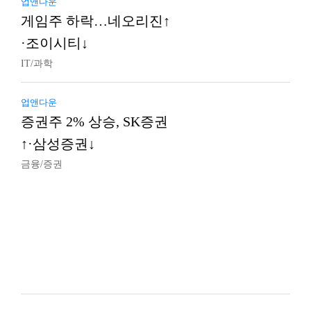
업앤다운
게임주 하락…네오리진↑
·조이시티↓
IT/과학
업앤다운
증권주 2% 상승, SK증권
↑·삼성증권↓
금융/증권