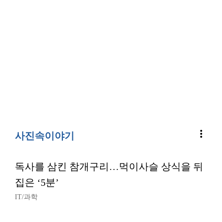
more_vert
사진속이야기
독사를 삼킨 참개구리…먹이사슬 상식을 뒤
집은 ‘5분’
IT/과학