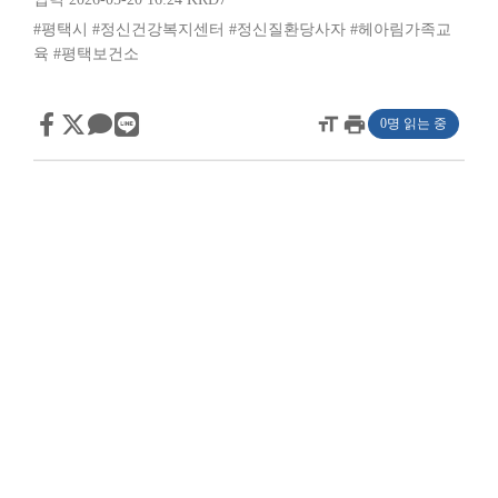
#평택시
#정신건강복지센터
#정신질환당사자
#헤아림가족교
육
#평택보건소
format_size
print
0명 읽는 중