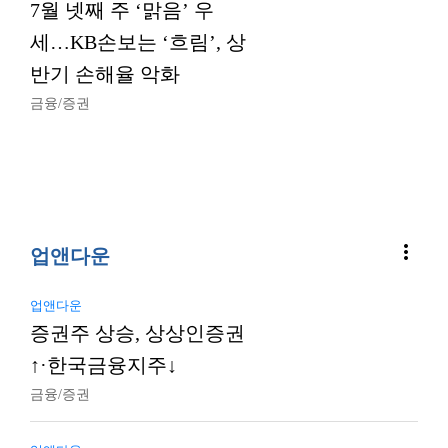
7월 넷째 주 ‘맑음’ 우
세…KB손보는 ‘흐림’, 상
반기 손해율 악화
금융/증권
more_vert
업앤다운
업앤다운
증권주 상승, 상상인증권
↑·한국금융지주↓
금융/증권