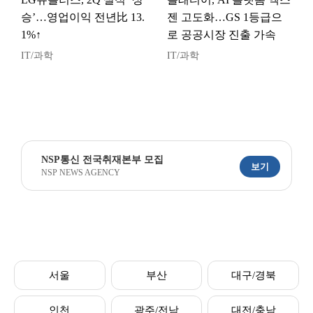
승’…영업이익 전년比 13.
젠 고도화…GS 1등급으
1%↑
로 공공시장 진출 가속
IT/과학
IT/과학
NSP통신 전국취재본부 모집
보기
NSP NEWS AGENCY
서울
부산
대구/경북
인천
광주/전남
대전/충남