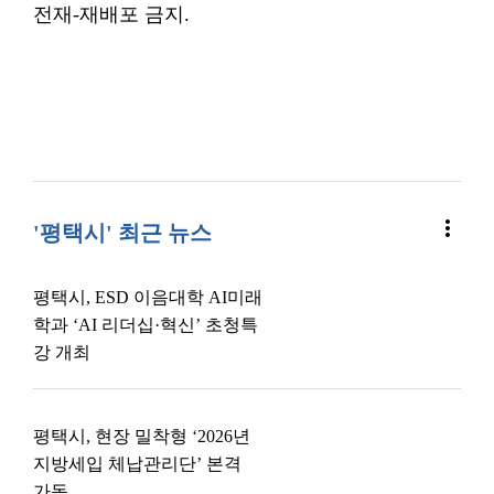
전재-재배포 금지.
more_vert
'평택시' 최근 뉴스
평택시, ESD 이음대학 AI미래
학과 ‘AI 리더십·혁신’ 초청특
강 개최
평택시, 현장 밀착형 ‘2026년
지방세입 체납관리단’ 본격
가동