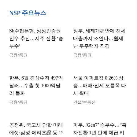
NSP 주요뉴스
Sh수협은행, 상상인증권
정부, 세제개편안에 전세
인수 추진…지주 전환 ‘승
대출까지 조인다…월세
부수’
난 무주택자 직격
금융/증권
금융/증권
한은, 6월 경상수지 497억
서울 아파트값 0.26% 상
달러…수출 첫 1000억달
승…매매·전세 오름폭 다
러 돌파
시 확대
금융/증권
건설/부동산
공정위, 국고채 담합 미래
파두, ‘Gen7’ 승부수…“흑
에셋·삼성·메리츠證 등 15
자전환 1년 만에 체급 키