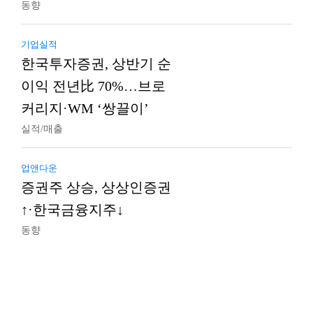
동향
기업실적
한국투자증권, 상반기 순
이익 전년比 70%…브로
커리지·WM ‘쌍끌이’
실적/매출
업앤다운
증권주 상승, 상상인증권
↑·한국금융지주↓
동향