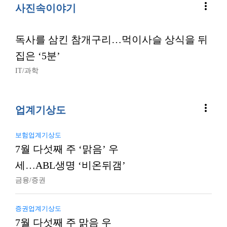
more_vert
사진속이야기
독사를 삼킨 참개구리…먹이사슬 상식을 뒤
집은 ‘5분’
IT/과학
more_vert
업계기상도
보험업계기상도
7월 다섯째 주 ‘맑음’ 우
세…ABL생명 ‘비온뒤갬’
금융/증권
증권업계기상도
7월 다섯째 주 맑음 우