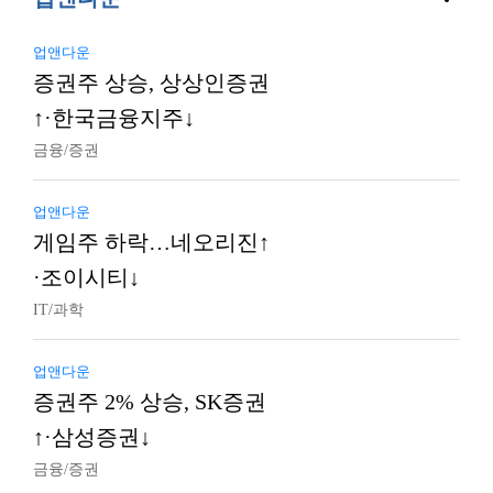
업앤다운
증권주 상승, 상상인증권
↑·한국금융지주↓
금융/증권
업앤다운
게임주 하락…네오리진↑
·조이시티↓
IT/과학
업앤다운
증권주 2% 상승, SK증권
↑·삼성증권↓
금융/증권