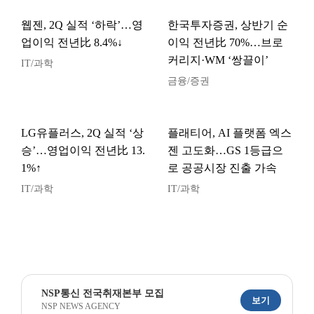
웹젠, 2Q 실적 ‘하락’…영
한국투자증권, 상반기 순
업이익 전년比 8.4%↓
이익 전년比 70%…브로
커리지·WM ‘쌍끌이’
IT/과학
금융/증권
LG유플러스, 2Q 실적 ‘상
플래티어, AI 플랫폼 엑스
승’…영업이익 전년比 13.
젠 고도화…GS 1등급으
1%↑
로 공공시장 진출 가속
IT/과학
IT/과학
NSP통신 전국취재본부 모집
보기
NSP NEWS AGENCY