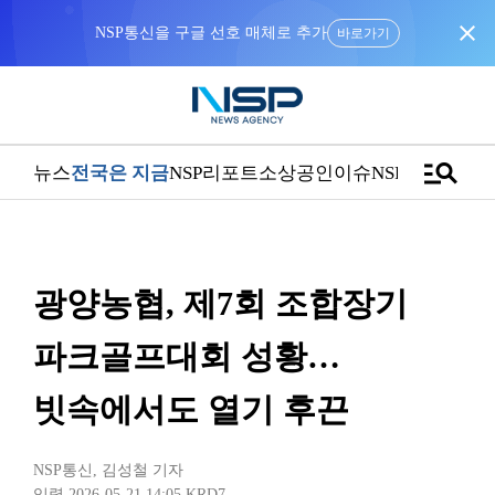
close
바로가기
manage_search
뉴스
전국은 지금
NSP리포트
소상공인
이슈
NSPTV
광양농협, 제7회 조합장기
파크골프대회 성황…
빗속에서도 열기 후끈
NSP통신
,
김성철 기자
입력 2026-05-21 14:05
KRD7