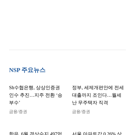
NSP 주요뉴스
Sh수협은행, 상상인증권
정부, 세제개편안에 전세
인수 추진…지주 전환 ‘승
대출까지 조인다…월세
부수’
난 무주택자 직격
금융/증권
금융/증권
한은, 6월 경상수지 497억
서울 아파트값 0.26% 상