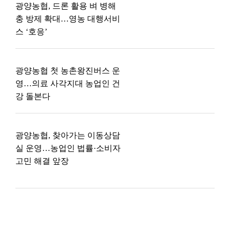
광양농협, 드론 활용 벼 병해
충 방제 확대…영농 대행서비
스 ‘호응’
광양농협 첫 농촌왕진버스 운
영…의료 사각지대 농업인 건
강 돌본다
광양농협, 찾아가는 이동상담
실 운영…농업인 법률·소비자
고민 해결 앞장