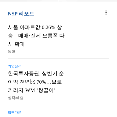
more_vert
NSP 리포트
서울 아파트값 0.26% 상
승…매매·전세 오름폭 다
시 확대
동향
기업실적
한국투자증권, 상반기 순
이익 전년比 70%…브로
커리지·WM ‘쌍끌이’
실적/매출
업앤다운