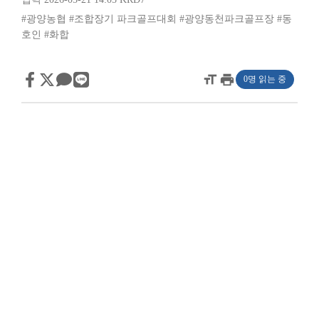
#광양농협
#조합장기 파크골프대회
#광양동천파크골프장
#동
호인
#화합
format_size
print
0명 읽는 중