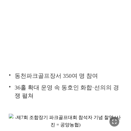
동천파크골프장서 350여 명 참여
36홀 확대 운영 속 동호인 화합·선의의 경
쟁 펼쳐
fullscreen