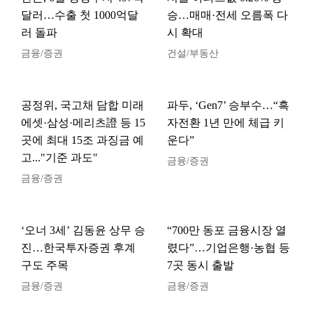
달러…수출 첫 1000억달
승…매매·전세 오름폭 다
러 돌파
시 확대
금융/증권
건설/부동산
공정위, 국고채 담합 미래
파두, ‘Gen7’ 승부수…“흑
에셋·삼성·메리츠證 등 15
자전환 1년 만에 체급 키
곳에 최대 15조 과징금 예
운다”
고..."기준 과도"
금융/증권
금융/증권
‘오너 3세’ 김동윤 상무 승
“700만 동포 금융시장 열
진…한국투자증권 후계
렸다”…기업은행·농협 등
구도 주목
7곳 동시 출발
금융/증권
금융/증권