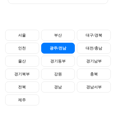
서울
부산
대구/경북
인천
광주/전남
대전/충남
울산
경기동부
경기남부
경기북부
강원
충북
전북
경남
경남서부
제주