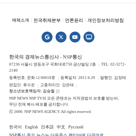
전국취재본부
언론윤리
개인정보처리방침
매체소개
한국의 경제뉴스통신사 - NSP통신
07236 서울시 영등포구 국회대로750 금산빌딩 2층
TEL: 02-3272-
2140
등록번호: 문화 나 00018호
등록일자: 2011.6.29
발행인: 김정태
편집인: 류수운
고충처리인: 강은태
청소년보호책임자: 김승철
launch
NSP NEWS·NSP TV의 모든 콘텐츠는 저작권법의 보호를 받는바,
무단 전재.복사.배포를 금지합니다.
ⓒ 2006. NSP NEWS AGENCY. All rights reserved.
한국어
English
日本語
中文
Русский
NSP통신 주요 뉴스는 다우존스 팩티바에 다국어로