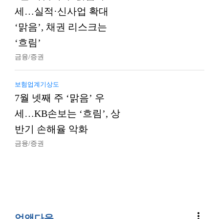
세…실적·신사업 확대
‘맑음’, 채권 리스크는
‘흐림’
금융/증권
보험업계기상도
7월 넷째 주 ‘맑음’ 우
세…KB손보는 ‘흐림’, 상
반기 손해율 악화
금융/증권
more_vert
업앤다운