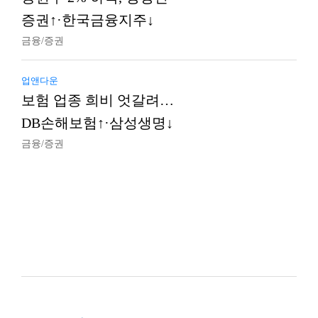
증권↑·한국금융지주↓
금융/증권
업앤다운
보험 업종 희비 엇갈려…
DB손해보험↑·삼성생명↓
금융/증권