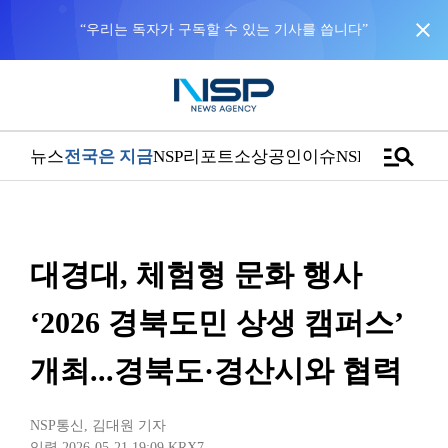
close
manage_search
뉴스
전국은 지금
NSP리포트
소상공인
이슈
NSPTV
대경대, 체험형 문화 행사
‘2026 경북도민 상생 캠퍼스’
개최...경북도·경산시와 협력
NSP통신
,
김대원 기자
입력 2026-05-21 19:09
KRX7