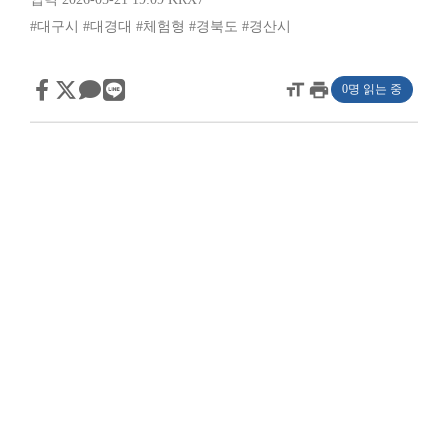
#대구시
#대경대
#체험형
#경북도
#경산시
format_size
print
0명 읽는 중