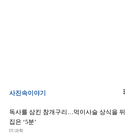
more_vert
사진속이야기
독사를 삼킨 참개구리…먹이사슬 상식을 뒤
집은 ‘5분’
IT/과학