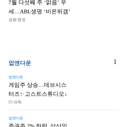
7월 다섯째 주 ‘맑음’ 우
세…ABL생명 ‘비온뒤갬’
금융/증권
more_vert
업앤다운
업앤다운
게임주 상승…데브시스
터즈↑·고스트스튜디오↓
IT/과학
업앤다운
증권주 2% 하락, 상상인