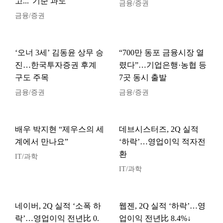
고..."기준 과도"
금융/증권
금융/증권
‘오너 3세’ 김동윤 상무 승
“700만 동포 금융시장 열
진…한국투자증권 후계
렸다”…기업은행·농협 등
구도 주목
7곳 동시 출발
금융/증권
금융/증권
배우 박지현 “제우스의 세
데브시스터즈, 2Q 실적
계에서 만나요”
‘하락’…영업이익 적자전
환
IT/과학
IT/과학
네이버, 2Q 실적 ‘소폭 하
웹젠, 2Q 실적 ‘하락’…영
락’…영업이익 전년比 0.
업이익 전년比 8.4%↓