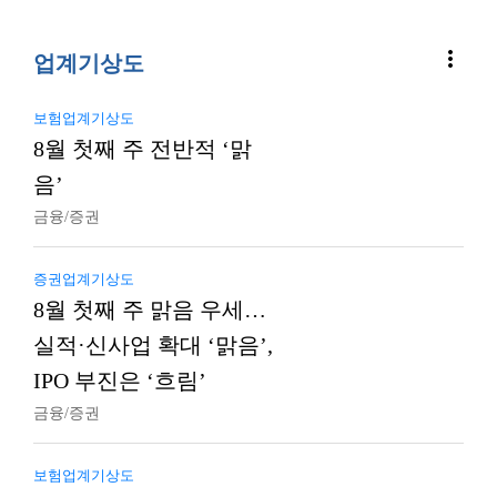
more_vert
업계기상도
보험업계기상도
8월 첫째 주 전반적 ‘맑
음’
금융/증권
증권업계기상도
8월 첫째 주 맑음 우세…
실적·신사업 확대 ‘맑음’,
IPO 부진은 ‘흐림’
금융/증권
보험업계기상도