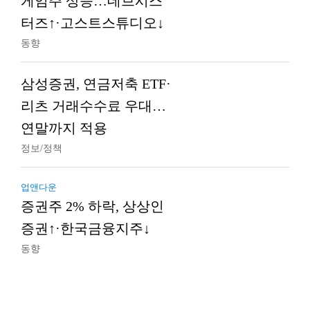
게임주 상승…데브시스
터즈↑·고스트스튜디오↓
동향
삼성증권, 연금저축 ETF·
리츠 거래수수료 우대…
연말까지 적용
정보/정책
업앤다운
증권주 2% 하락, 상상인
증권↑·한국금융지주↓
동향