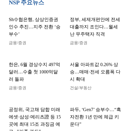
NSP 주요뉴스
Sh수협은행, 상상인증권
정부, 세제개편안에 전세
인수 추진…지주 전환 ‘승
대출까지 조인다…월세
부수’
난 무주택자 직격
금융/증권
금융/증권
한은, 6월 경상수지 497억
서울 아파트값 0.26% 상
달러…수출 첫 1000억달
승…매매·전세 오름폭 다
러 돌파
시 확대
금융/증권
건설/부동산
공정위, 국고채 담합 미래
파두, ‘Gen7’ 승부수…“흑
에셋·삼성·메리츠證 등 15
자전환 1년 만에 체급 키
곳에 최대 15조 과징금 예
운다”