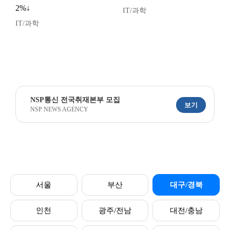
2%↓
IT/과학
IT/과학
NSP통신 전국취재본부 모집
보기
NSP NEWS AGENCY
서울
부산
대구/경북
인천
광주/전남
대전/충남