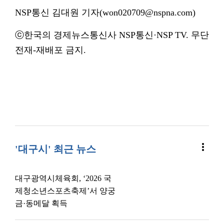
NSP통신 김대원 기자(won020709@nspna.com)
ⓒ한국의 경제뉴스통신사 NSP통신·NSP TV. 무단
전재-재배포 금지.
more_vert
'대구시' 최근 뉴스
대구광역시체육회, ‘2026 국
제청소년스포츠축제’서 양궁
금·동메달 획득