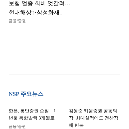
보험 업종 희비 엇갈려…
현대해상↑·삼성화재↓
금융/증권
NSP 주요뉴스
한은, 통안증권 손질…1
김동준 키움증권 공동의
년물 통합발행 3개월로
장, 최대실적에도 전산장
애 반복
금융/증권