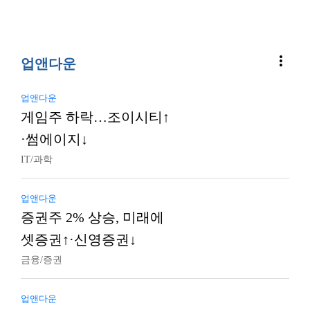
more_vert
업앤다운
업앤다운
게임주 하락…조이시티↑
·썸에이지↓
IT/과학
업앤다운
증권주 2% 상승, 미래에
셋증권↑·신영증권↓
금융/증권
업앤다운