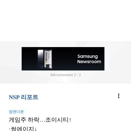
Advertisement
2 / 2
more_vert
NSP 리포트
업앤다운
게임주 하락…조이시티↑
·썸에이지↓