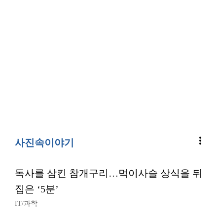
more_vert
사진속이야기
독사를 삼킨 참개구리…먹이사슬 상식을 뒤
집은 ‘5분’
IT/과학