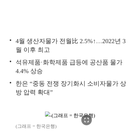
4월 생산자물가 전월比 2.5%↑…2022년 3
월 이후 최고
석유제품·화학제품 급등에 공산품 물가
4.4% 상승
한은 “중동 전쟁 장기화시 소비자물가 상
방 압력 확대”
fullscreen
(그래프 = 한국은행)