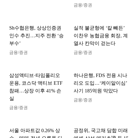
금융/증권
Sh수협은행, 상상인증권
실적 불균형에 ‘칼 빼든’
인수 추진…지주 전환 ‘승
이찬우 농협금융 회장, 계
부수’
열사 칸막이 걷는다
금융/증권
금융/증권
삼성액티브·타임폴리오
하나은행, FDS 전용 시나
운용, 코스닥 액티브 ETF
리오 도입…‘케이알이심’
참패…상장 이후 41% 손
사기 185억원 막았다
실
금융/증권
금융/증권
서울 아파트값 0.26% 상
공정위, 국고채 담합 미래