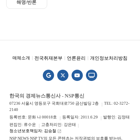
해명/반론
전국취재본부
언론윤리
개인정보처리방침
매체소개
한국의 경제뉴스통신사 - NSP통신
07236 서울시 영등포구 국회대로750 금산빌딩 2층
TEL: 02-3272-
2140
등록번호: 문화 나 00018호
등록일자: 2011.6.29
발행인: 김정태
편집인: 류수운
고충처리인: 강은태
청소년보호책임자: 김승철
launch
NSP NEWS·NSP TV의 모든 콘텐츠는 저작권법의 보호를 받는바,