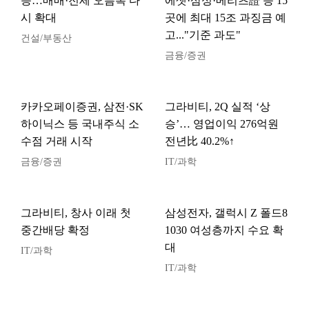
승…매매·전세 오름폭 다
에셋·삼성·메리츠證 등 15
시 확대
곳에 최대 15조 과징금 예
고..."기준 과도"
건설/부동산
금융/증권
카카오페이증권, 삼전·SK
그라비티, 2Q 실적 ‘상
하이닉스 등 국내주식 소
승’… 영업이익 276억원
수점 거래 시작
전년比 40.2%↑
금융/증권
IT/과학
그라비티, 창사 이래 첫
삼성전자, 갤럭시 Z 폴드8
중간배당 확정
1030 여성층까지 수요 확
대
IT/과학
IT/과학