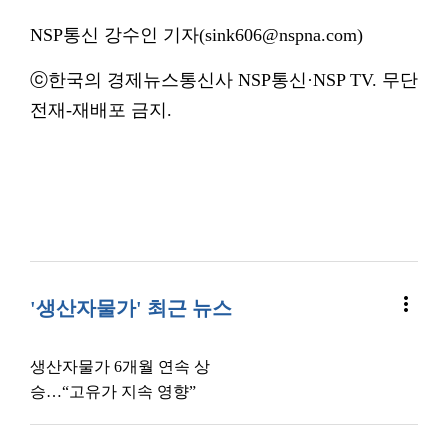
NSP통신 강수인 기자(sink606@nspna.com)
ⓒ한국의 경제뉴스통신사 NSP통신·NSP TV. 무단
전재-재배포 금지.
more_vert
'생산자물가' 최근 뉴스
생산자물가 6개월 연속 상
승…“고유가 지속 영향”