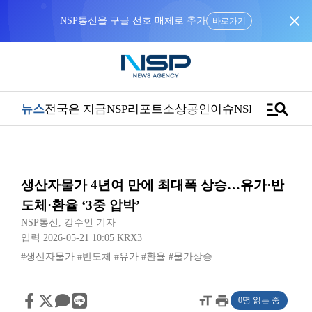
close
NSP통신을 구글 선호 매체로 추가
바로가기
manage_search
뉴스
전국은 지금
NSP리포트
소상공인
이슈
NSPTV
생산자물가 4년여 만에 최대폭 상승…유가·반
도체·환율 ‘3중 압박’
NSP통신
,
강수인 기자
입력 2026-05-21 10:05
KRX3
#생산자물가
#반도체
#유가
#환율
#물가상승
format_size
print
0명 읽는 중