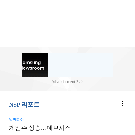
Advertisement
2 / 2
more_vert
NSP 리포트
업앤다운
게임주 상승…데브시스