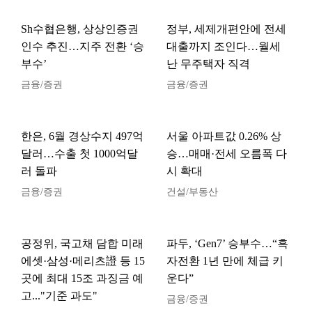
Sh수협은행, 상상인증권
정부, 세제개편안에 전세
인수 추진…지주 전환 ‘승
대출까지 조인다…월세
부수’
난 무주택자 직격
금융/증권
금융/증권
한은, 6월 경상수지 497억
서울 아파트값 0.26% 상
달러…수출 첫 1000억달
승…매매·전세 오름폭 다
러 돌파
시 확대
금융/증권
건설/부동산
공정위, 국고채 담합 미래
파두, ‘Gen7’ 승부수…“흑
에셋·삼성·메리츠證 등 15
자전환 1년 만에 체급 키
곳에 최대 15조 과징금 예
운다”
고..."기준 과도"
금융/증권