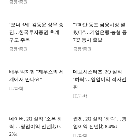
금융/증권
‘오너 3세’ 김동윤 상무 승
“700만 동포 금융시장 열
진…한국투자증권 후계
렸다”…기업은행·농협 등
구도 주목
7곳 동시 출발
금융/증권
금융/증권
배우 박지현 “제우스의 세
데브시스터즈, 2Q 실적
계에서 만나요”
‘하락’…영업이익 적자전
환
IT/과학
IT/과학
네이버, 2Q 실적 ‘소폭 하
웹젠, 2Q 실적 ‘하락’…영
락’…영업이익 전년比 0.
업이익 전년比 8.4%↓
2%↓
IT/과학