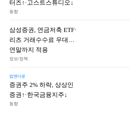
터즈↑·고스트스튜디오↓
동향
삼성증권, 연금저축 ETF·
리츠 거래수수료 우대…
연말까지 적용
정보/정책
업앤다운
증권주 2% 하락, 상상인
증권↑·한국금융지주↓
동향