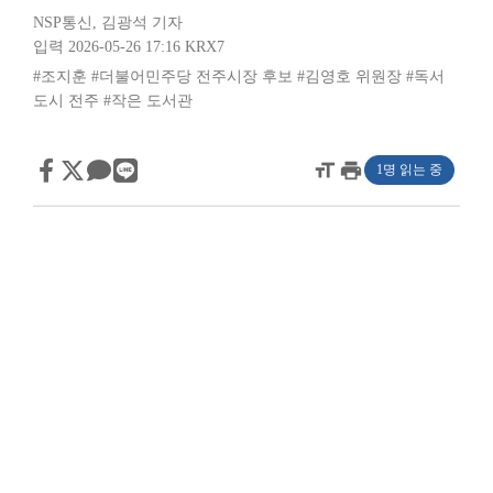
NSP통신
,
김광석 기자
입력 2026-05-26 17:16
KRX7
#조지훈
#더불어민주당 전주시장 후보
#김영호 위원장
#독서
도시 전주
#작은 도서관
format_size
print
1명 읽는 중