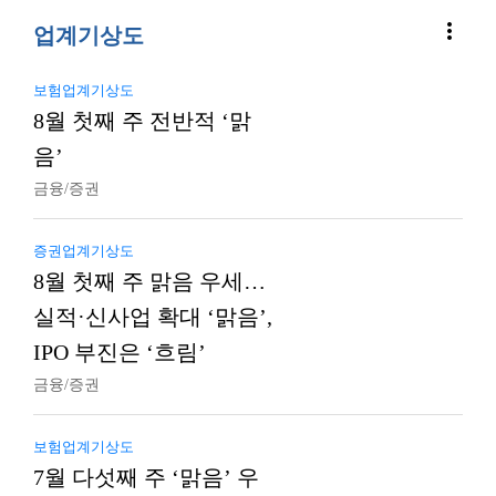
more_vert
업계기상도
보험업계기상도
8월 첫째 주 전반적 ‘맑
음’
금융/증권
증권업계기상도
8월 첫째 주 맑음 우세…
실적·신사업 확대 ‘맑음’,
IPO 부진은 ‘흐림’
금융/증권
보험업계기상도
7월 다섯째 주 ‘맑음’ 우