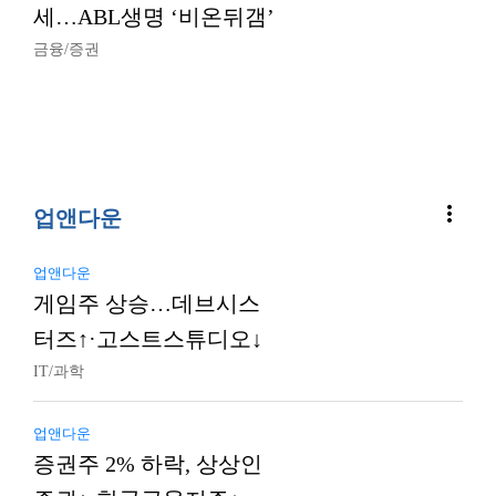
세…ABL생명 ‘비온뒤갬’
금융/증권
more_vert
업앤다운
업앤다운
게임주 상승…데브시스
터즈↑·고스트스튜디오↓
IT/과학
업앤다운
증권주 2% 하락, 상상인