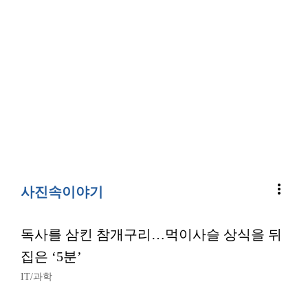
more_vert
사진속이야기
독사를 삼킨 참개구리…먹이사슬 상식을 뒤
집은 ‘5분’
IT/과학