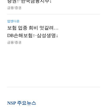
증권↑·한국금융지주↓
금융/증권
업앤다운
보험 업종 희비 엇갈려…
DB손해보험↑·삼성생명↓
금융/증권
NSP 주요뉴스