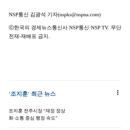
NSP통신 김광석 기자(nspks@nspna.com)
ⓒ한국의 경제뉴스통신사 NSP통신·NSP TV. 무단
전재-재배포 금지.
more_vert
'조지훈' 최근 뉴스
조지훈 전주시장 “재정 정상
화·소통 중심 행정 속도”