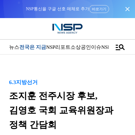
close
“우리는 독자가 구독할 수 있는 기사를 씁니다”
manage_search
뉴스
전국은 지금
NSP리포트
소상공인
이슈
NSPTV
6.3지방선거
조지훈 전주시장 후보,
김영호 국회 교육위원장과
정책 간담회