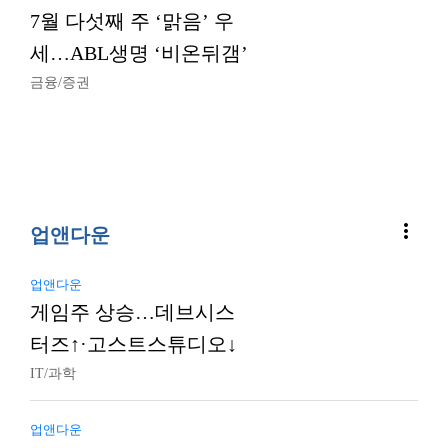
7월 다섯째 주 ‘맑음’ 우
세…ABL생명 ‘비온뒤갬’
금융/증권
more_vert
업앤다운
업앤다운
게임주 상승…데브시스
터즈↑·고스트스튜디오↓
IT/과학
업앤다운