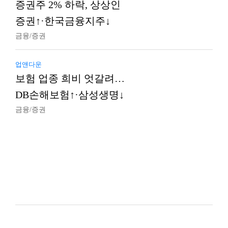
증권주 2% 하락, 상상인
증권↑·한국금융지주↓
금융/증권
업앤다운
보험 업종 희비 엇갈려…
DB손해보험↑·삼성생명↓
금융/증권