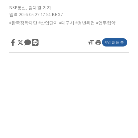
NSP통신
,
김대원 기자
입력 2026-05-27 17:54
KRX7
#한국장학재단
#산업단지
#대구시
#청년취업
#업무협약
format_size
print
0명 읽는 중