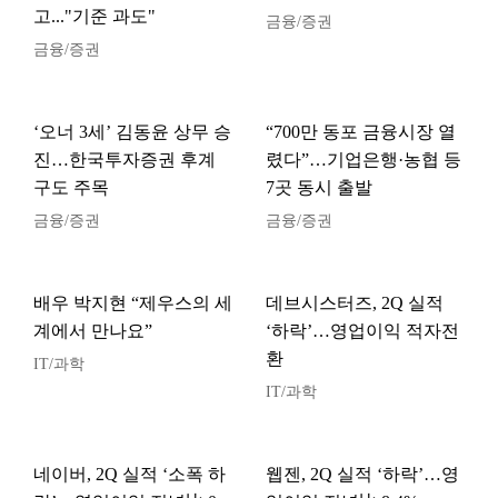
고..."기준 과도"
금융/증권
금융/증권
‘오너 3세’ 김동윤 상무 승
“700만 동포 금융시장 열
진…한국투자증권 후계
렸다”…기업은행·농협 등
구도 주목
7곳 동시 출발
금융/증권
금융/증권
배우 박지현 “제우스의 세
데브시스터즈, 2Q 실적
계에서 만나요”
‘하락’…영업이익 적자전
환
IT/과학
IT/과학
네이버, 2Q 실적 ‘소폭 하
웹젠, 2Q 실적 ‘하락’…영