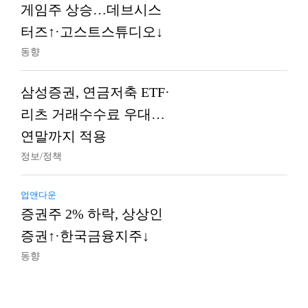
게임주 상승…데브시스
터즈↑·고스트스튜디오↓
동향
삼성증권, 연금저축 ETF·
리츠 거래수수료 우대…
연말까지 적용
정보/정책
업앤다운
증권주 2% 하락, 상상인
증권↑·한국금융지주↓
동향