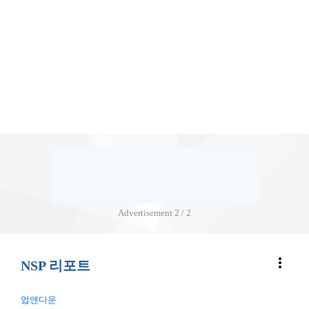
Advertisement
2 / 2
more_vert
NSP 리포트
업앤다운