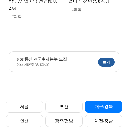
락’…영업이익 전년比 0.
업이익 전년比 8.4%↓
2%↓
IT/과학
IT/과학
NSP통신 전국취재본부 모집
보기
NSP NEWS AGENCY
서울
부산
대구/경북
인천
광주/전남
대전/충남