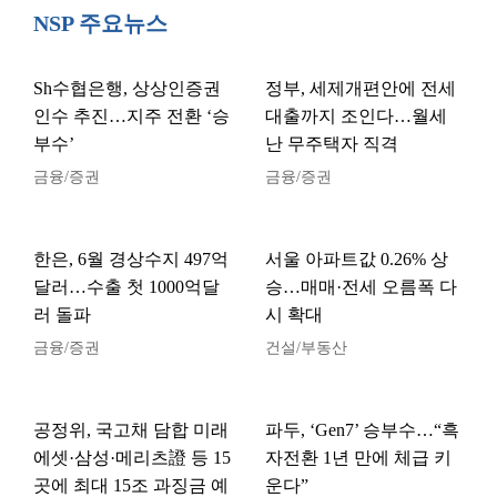
NSP 주요뉴스
Sh수협은행, 상상인증권
정부, 세제개편안에 전세
인수 추진…지주 전환 ‘승
대출까지 조인다…월세
부수’
난 무주택자 직격
금융/증권
금융/증권
한은, 6월 경상수지 497억
서울 아파트값 0.26% 상
달러…수출 첫 1000억달
승…매매·전세 오름폭 다
러 돌파
시 확대
금융/증권
건설/부동산
공정위, 국고채 담합 미래
파두, ‘Gen7’ 승부수…“흑
에셋·삼성·메리츠證 등 15
자전환 1년 만에 체급 키
곳에 최대 15조 과징금 예
운다”