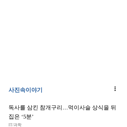
more_vert
사진속이야기
독사를 삼킨 참개구리…먹이사슬 상식을 뒤
집은 ‘5분’
IT/과학