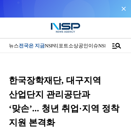
close
NSP통신을 구글 선호 매체로 추가
바로가기
manage_search
뉴스
전국은 지금
NSP리포트
소상공인
이슈
NSPTV
한국장학재단, 대구지역
산업단지 관리공단과
‘맞손’... 청년 취업·지역 정착
지원 본격화