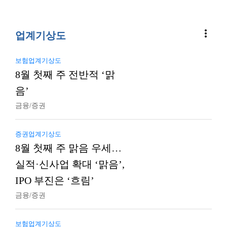
more_vert
업계기상도
보험업계기상도
8월 첫째 주 전반적 ‘맑
음’
금융/증권
증권업계기상도
8월 첫째 주 맑음 우세…
실적·신사업 확대 ‘맑음’,
IPO 부진은 ‘흐림’
금융/증권
보험업계기상도