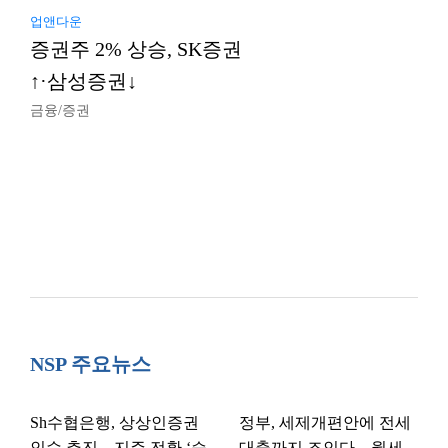
업앤다운
증권주 2% 상승, SK증권
↑·삼성증권↓
금융/증권
NSP 주요뉴스
Sh수협은행, 상상인증권
정부, 세제개편안에 전세
인수 추진…지주 전환 ‘승
대출까지 조인다…월세