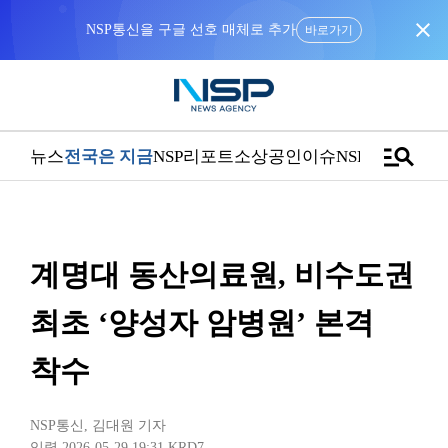
close
NSP통신을 구글 선호 매체로 추가
바로가기
manage_search
뉴스
전국은 지금
NSP리포트
소상공인
이슈
NSPTV
계명대 동산의료원, 비수도권
최초 ‘양성자 암병원’ 본격
착수
NSP통신
,
김대원 기자
입력 2026-05-29 19:31
KRD7