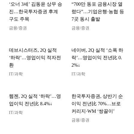
‘오너 3세’ 김동윤 상무 승
“700만 동포 금융시장 열
진…한국투자증권 후계
렸다”…기업은행·농협 등
구도 주목
7곳 동시 출발
금융/증권
금융/증권
데브시스터즈, 2Q 실적
네이버, 2Q 실적 ‘소폭 하
‘하락’…영업이익 적자전
락’…영업이익 전년比 0.
환
2%↓
IT/과학
IT/과학
웹젠, 2Q 실적 ‘하락’…영
한국투자증권, 상반기 순
업이익 전년比 8.4%↓
이익 전년比 70%…브로
커리지·WM ‘쌍끌이’
IT/과학
금융/증권