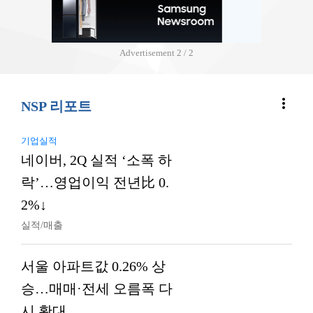
Advertisement
2 / 2
more_vert
NSP 리포트
기업실적
네이버, 2Q 실적 ‘소폭 하
락’…영업이익 전년比 0.
2%↓
실적/매출
서울 아파트값 0.26% 상
승…매매·전세 오름폭 다
시 확대