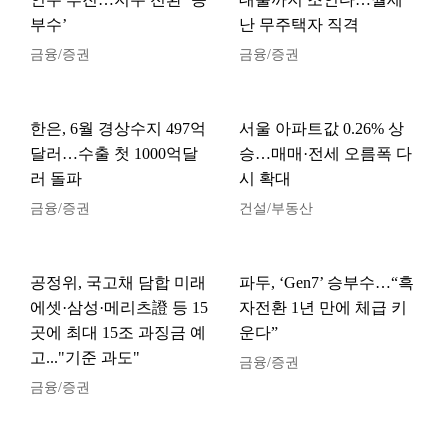
부수’
난 무주택자 직격
금융/증권
금융/증권
한은, 6월 경상수지 497억
서울 아파트값 0.26% 상
달러…수출 첫 1000억달
승…매매·전세 오름폭 다
러 돌파
시 확대
금융/증권
건설/부동산
공정위, 국고채 담합 미래
파두, ‘Gen7’ 승부수…“흑
에셋·삼성·메리츠證 등 15
자전환 1년 만에 체급 키
곳에 최대 15조 과징금 예
운다”
고..."기준 과도"
금융/증권
금융/증권