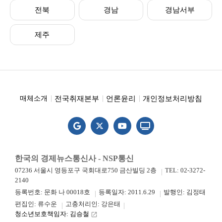
전북
경남
경남서부
제주
전국취재본부
언론윤리
개인정보처리방침
매체소개
한국의 경제뉴스통신사 - NSP통신
07236 서울시 영등포구 국회대로750 금산빌딩 2층
TEL: 02-3272-
2140
등록번호: 문화 나 00018호
등록일자: 2011.6.29
발행인: 김정태
편집인: 류수운
고충처리인: 강은태
청소년보호책임자: 김승철
launch