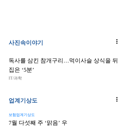
more_vert
사진속이야기
독사를 삼킨 참개구리…먹이사슬 상식을 뒤
집은 ‘5분’
IT/과학
more_vert
업계기상도
보험업계기상도
7월 다섯째 주 ‘맑음’ 우