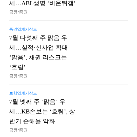
세…ABL생명 ‘비온뒤갬’
금융/증권
증권업계기상도
7월 다섯째 주 맑음 우
세…실적·신사업 확대
‘맑음’, 채권 리스크는
‘흐림’
금융/증권
보험업계기상도
7월 넷째 주 ‘맑음’ 우
세…KB손보는 ‘흐림’, 상
반기 손해율 악화
금융/증권