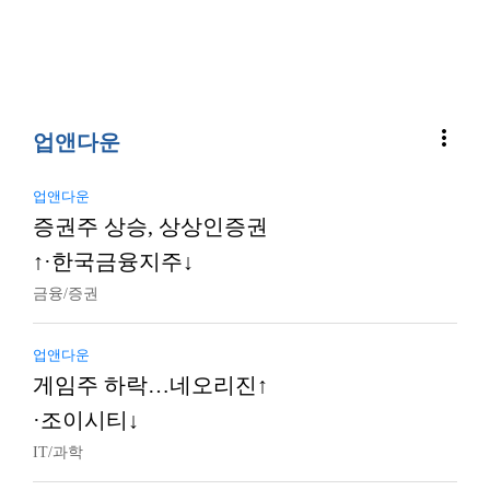
more_vert
업앤다운
업앤다운
증권주 상승, 상상인증권
↑·한국금융지주↓
금융/증권
업앤다운
게임주 하락…네오리진↑
·조이시티↓
IT/과학