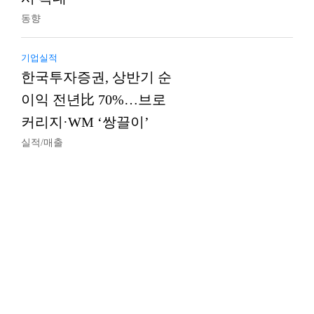
동향
기업실적
한국투자증권, 상반기 순
이익 전년比 70%…브로
커리지·WM ‘쌍끌이’
실적/매출