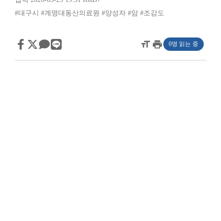
#대구시
#계명대동산의료원
#양성자
#암
#조감도
format_size
print
0명 읽는 중