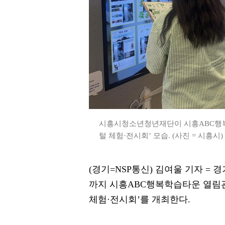
시흥시청소년청년재단이 시흥ABC행복
털 체험·전시회’ 모습. (사진 = 시흥시)
(경기=NSP통신) 김여울 기자 =
까지 시흥ABC행복학습타운 열림관
체험·전시회’를 개최한다.