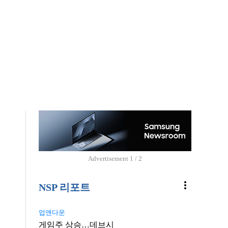
Advertisement
1 / 2
more_vert
NSP 리포트
업앤다운
게임주 상승…데브시