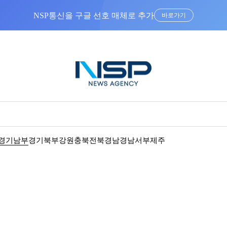
NSP통신을 구글 선호 매체로 추가
바로가기
경기남부
경기북부
강원
충북
전북
경남
경남서부
제주