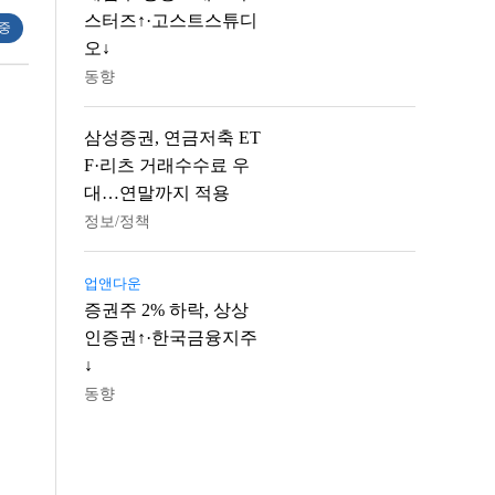
스터즈↑·고스트스튜디
 중
오↓
동향
삼성증권, 연금저축 ET
F·리츠 거래수수료 우
대…연말까지 적용
정보/정책
업앤다운
증권주 2% 하락, 상상
인증권↑·한국금융지주
↓
동향