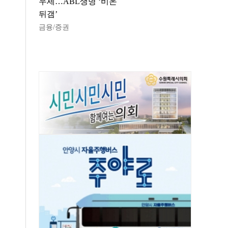
우세…ABL생명 ‘비온
뒤갬’
금융/증권