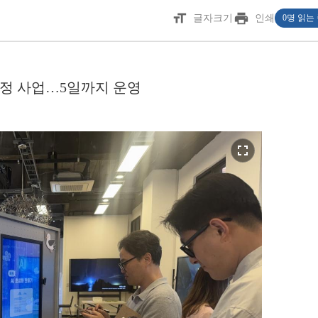
format_size
print
글자크기
인쇄
0명 읽는
정 사업…5일까지 운영
fullscreen