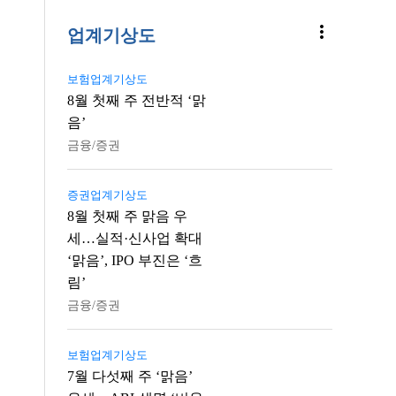
more_vert
업계기상도
보험업계기상도
8월 첫째 주 전반적 ‘맑
음’
금융/증권
증권업계기상도
8월 첫째 주 맑음 우
세…실적·신사업 확대
‘맑음’, IPO 부진은 ‘흐
림’
금융/증권
보험업계기상도
7월 다섯째 주 ‘맑음’