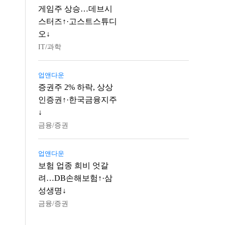
게임주 상승…데브시
스터즈↑·고스트스튜디
오↓
IT/과학
업앤다운
증권주 2% 하락, 상상
인증권↑·한국금융지주
↓
금융/증권
업앤다운
보험 업종 희비 엇갈
려…DB손해보험↑·삼
성생명↓
금융/증권