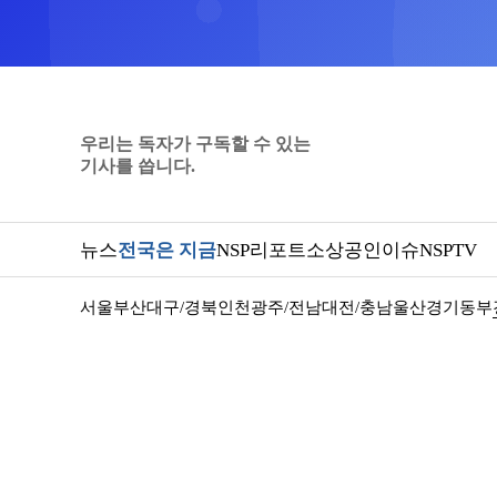
우리는 독자가 구독할 수 있는
기사를 씁니다.
뉴스
전국은 지금
NSP리포트
소상공인
이슈
NSPTV
서울
부산
대구/경북
인천
광주/전남
대전/충남
울산
경기동부