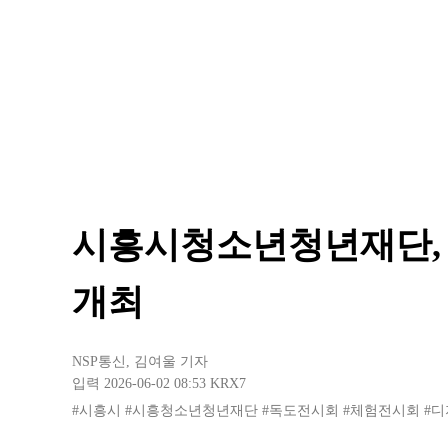
시흥시청소년청년재단, 
개최
NSP통신
,
김여울 기자
입력 2026-06-02 08:53
KRX7
#시흥시
#시흥청소년청년재단
#독도전시회
#체험전시회
#