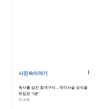
more_vert
사진속이야기
독사를 삼킨 참개구리…먹이사슬 상식을
뒤집은 ‘5분’
IT/과학