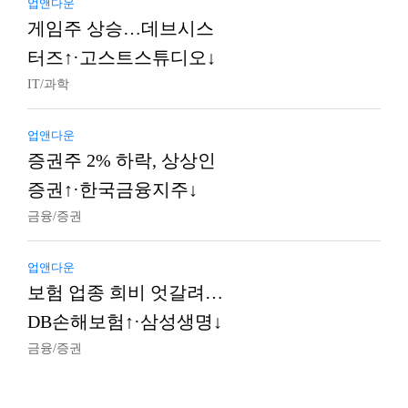
업앤다운
게임주 상승…데브시스
터즈↑·고스트스튜디오↓
IT/과학
업앤다운
증권주 2% 하락, 상상인
증권↑·한국금융지주↓
금융/증권
업앤다운
보험 업종 희비 엇갈려…
DB손해보험↑·삼성생명↓
금융/증권