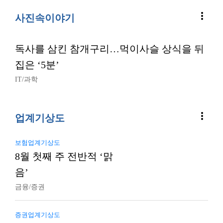
more_vert
사진속이야기
독사를 삼킨 참개구리…먹이사슬 상식을 뒤
집은 ‘5분’
IT/과학
more_vert
업계기상도
보험업계기상도
8월 첫째 주 전반적 ‘맑
음’
금융/증권
증권업계기상도