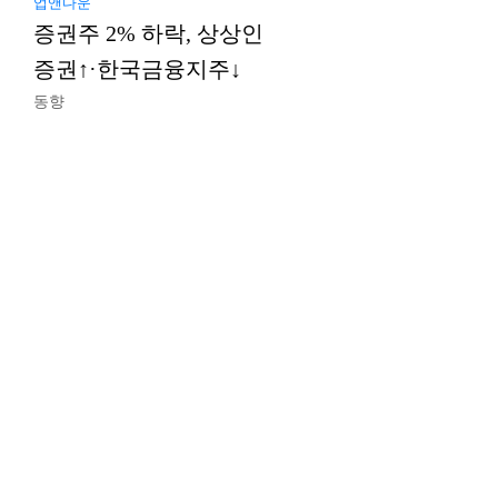
업앤다운
증권주 2% 하락, 상상인
증권↑·한국금융지주↓
동향