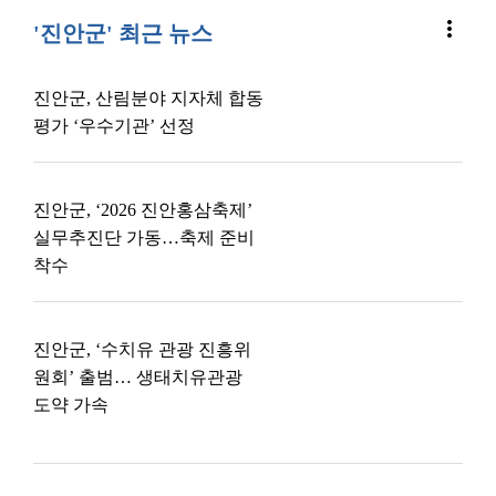
more_vert
'진안군' 최근 뉴스
진안군, 산림분야 지자체 합동
평가 ‘우수기관’ 선정
진안군, ‘2026 진안홍삼축제’
실무추진단 가동…축제 준비
착수
진안군, ‘수치유 관광 진흥위
원회’ 출범… 생태치유관광
도약 가속