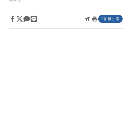
증후군
format_size
print
0명 읽는 중