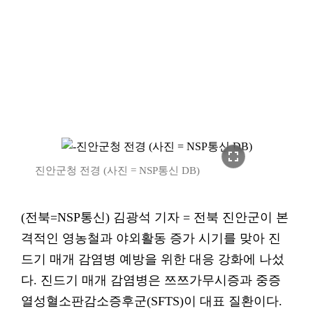
fullscreen
진안군청 전경 (사진 = NSP통신 DB)
(전북=NSP통신) 김광석 기자 = 전북 진안군이 본
격적인 영농철과 야외활동 증가 시기를 맞아 진
드기 매개 감염병 예방을 위한 대응 강화에 나섰
다. 진드기 매개 감염병은 쯔쯔가무시증과 중증
열성혈소판감소증후군(SFTS)이 대표 질환이다.