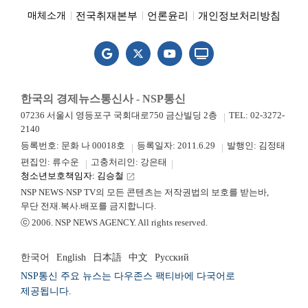
전국취재본부
언론윤리
개인정보처리방침
매체소개
한국의 경제뉴스통신사 - NSP통신
07236 서울시 영등포구 국회대로750 금산빌딩 2층
TEL: 02-3272-
2140
등록번호: 문화 나 00018호
등록일자: 2011.6.29
발행인: 김정태
편집인: 류수운
고충처리인: 강은태
청소년보호책임자: 김승철
launch
NSP NEWS·NSP TV의 모든 콘텐츠는 저작권법의 보호를 받는바,
무단 전재.복사.배포를 금지합니다.
ⓒ 2006. NSP NEWS AGENCY. All rights reserved.
한국어
English
日本語
中文
Русский
NSP통신 주요 뉴스는 다우존스 팩티바에 다국어로
제공됩니다.