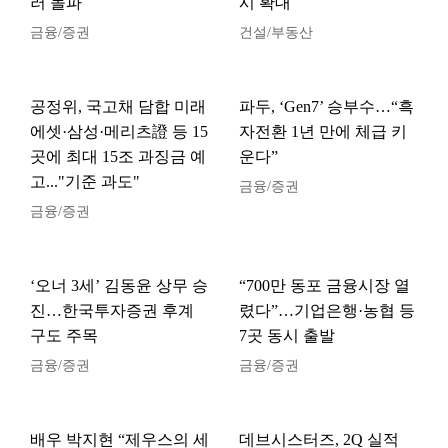
러 돌파
시 확대
금융/증권
건설/부동산
공정위, 국고채 담합 미래
파두, ‘Gen7’ 승부수…“흑
에셋·삼성·메리츠證 등 15
자전환 1년 만에 체급 키
곳에 최대 15조 과징금 예
운다”
고..."기준 과도"
금융/증권
금융/증권
‘오너 3세’ 김동윤 상무 승
“700만 동포 금융시장 열
진…한국투자증권 후계
렸다”…기업은행·농협 등
구도 주목
7곳 동시 출발
금융/증권
금융/증권
배우 박지현 “제우스의 세
데브시스터즈, 2Q 실적