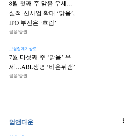
8월 첫째 주 맑음 우세…
실적·신사업 확대 ‘맑음’,
IPO 부진은 ‘흐림’
금융/증권
보험업계기상도
7월 다섯째 주 ‘맑음’ 우
세…ABL생명 ‘비온뒤갬’
금융/증권
more_vert
업앤다운