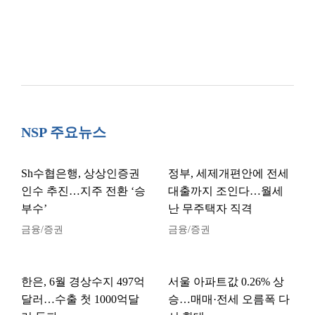
NSP 주요뉴스
Sh수협은행, 상상인증권
정부, 세제개편안에 전세
인수 추진…지주 전환 ‘승
대출까지 조인다…월세
부수’
난 무주택자 직격
금융/증권
금융/증권
한은, 6월 경상수지 497억
서울 아파트값 0.26% 상
달러…수출 첫 1000억달
승…매매·전세 오름폭 다