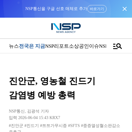
close
NSP통신을 구글 선호 매체로 추가
바로가기
manage_search
뉴스
전국은 지금
NSP리포트
소상공인
이슈
NSPTV
진안군, 영농철 진드기
감염병 예방 총력
NSP통신
,
김광석 기자
입력 2026-06-04 15:43
KRX7
#진안군
#진드기
#쯔쯔가무시증
#SFTS
#중증열성혈소판감소