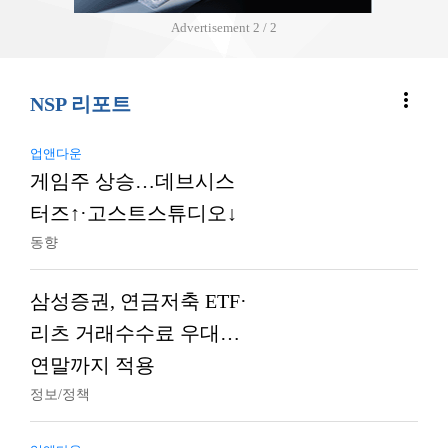
Advertisement
2 / 2
more_vert
NSP 리포트
업앤다운
게임주 상승…데브시스
터즈↑·고스트스튜디오↓
동향
삼성증권, 연금저축 ETF·
리츠 거래수수료 우대…
연말까지 적용
정보/정책