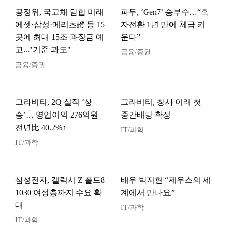
공정위, 국고채 담합 미래
파두, ‘Gen7’ 승부수…“흑
에셋·삼성·메리츠證 등 15
자전환 1년 만에 체급 키
곳에 최대 15조 과징금 예
운다”
고..."기준 과도"
금융/증권
금융/증권
그라비티, 2Q 실적 ‘상
그라비티, 창사 이래 첫
승’… 영업이익 276억원
중간배당 확정
전년比 40.2%↑
IT/과학
IT/과학
삼성전자, 갤럭시 Z 폴드8
배우 박지현 “제우스의 세
1030 여성층까지 수요 확
계에서 만나요”
대
IT/과학
IT/과학