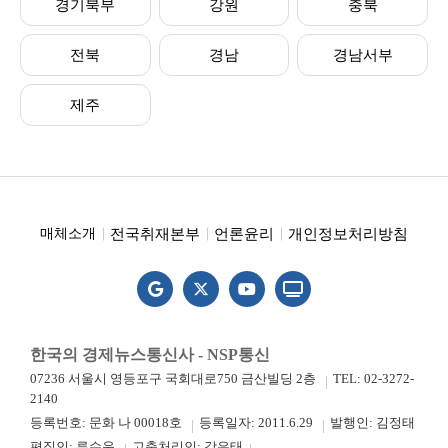
경기북부
강원
충북
전북
경남
경남서부
제주
전국취재본부
언론윤리
개인정보처리방침
매체소개
한국의 경제뉴스통신사 - NSP통신
07236 서울시 영등포구 국회대로750 금산빌딩 2층
TEL: 02-3272-
2140
등록번호: 문화 나 00018호
등록일자: 2011.6.29
발행인: 김정태
편집인: 류수운
고충처리인: 강은태