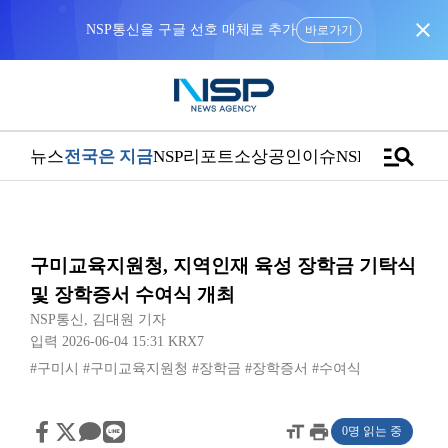
close
NSP통신을 구글 선호 매체로 추가
바로가기
manage_search
뉴스
전국은 지금
NSP리포트
소상공인
이슈
NSPTV
구미교육지원청, 지역인재 육성 장학금 기탁식
및 장학증서 수여식 개최
NSP통신
,
김대원 기자
입력 2026-06-04 15:31
KRX7
#구미시
#구미교육지원청
#장학금
#장학증서
#수여식
format_size
print
0명 읽는 중