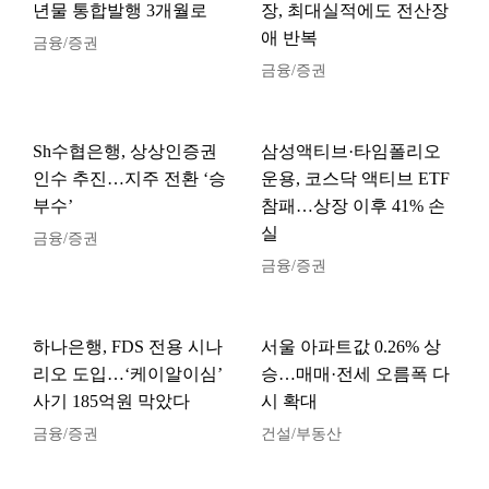
년물 통합발행 3개월로
장, 최대실적에도 전산장
애 반복
금융/증권
금융/증권
Sh수협은행, 상상인증권
삼성액티브·타임폴리오
인수 추진…지주 전환 ‘승
운용, 코스닥 액티브 ETF
부수’
참패…상장 이후 41% 손
실
금융/증권
금융/증권
하나은행, FDS 전용 시나
서울 아파트값 0.26% 상
리오 도입…‘케이알이심’
승…매매·전세 오름폭 다
사기 185억원 막았다
시 확대
금융/증권
건설/부동산