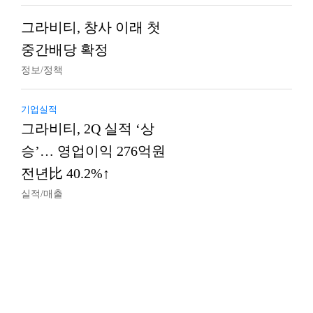
그라비티, 창사 이래 첫
중간배당 확정
정보/정책
기업실적
그라비티, 2Q 실적 ‘상
승’… 영업이익 276억원
전년比 40.2%↑
실적/매출