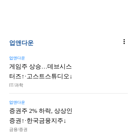
more_vert
업앤다운
업앤다운
게임주 상승…데브시스
터즈↑·고스트스튜디오↓
IT/과학
업앤다운
증권주 2% 하락, 상상인
증권↑·한국금융지주↓
금융/증권