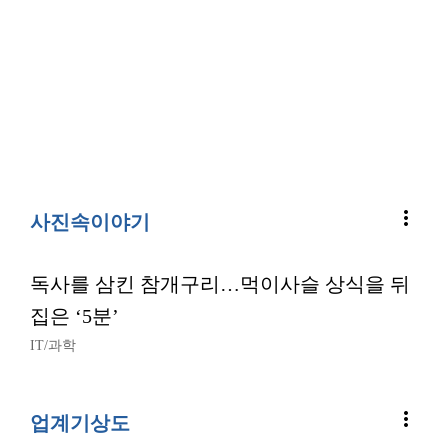
more_vert
사진속이야기
독사를 삼킨 참개구리…먹이사슬 상식을 뒤
집은 ‘5분’
IT/과학
more_vert
업계기상도