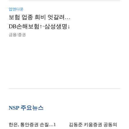
업앤다운
보험 업종 희비 엇갈려…
DB손해보험↑·삼성생명↓
금융/증권
NSP 주요뉴스
한은, 통안증권 손질…1
김동준 키움증권 공동의