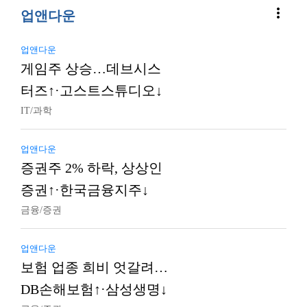
more_vert
업앤다운
업앤다운
게임주 상승…데브시스
터즈↑·고스트스튜디오↓
IT/과학
업앤다운
증권주 2% 하락, 상상인
증권↑·한국금융지주↓
금융/증권
업앤다운
보험 업종 희비 엇갈려…
DB손해보험↑·삼성생명↓