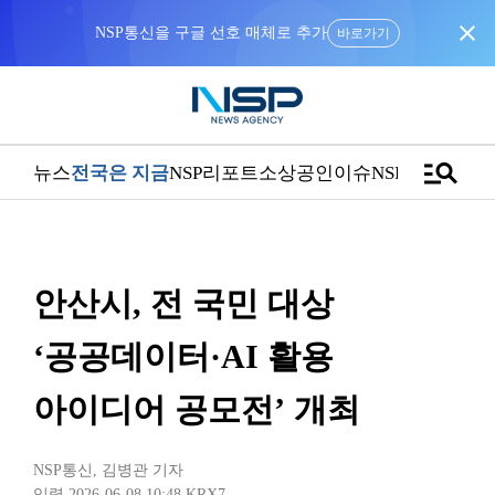
close
NSP통신을 구글 선호 매체로 추가
바로가기
manage_search
뉴스
전국은 지금
NSP리포트
소상공인
이슈
NSPTV
안산시, 전 국민 대상
‘공공데이터·AI 활용
아이디어 공모전’ 개최
NSP통신
,
김병관 기자
입력 2026-06-08 10:48
KRX7