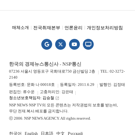
전국취재본부
언론윤리
개인정보처리방침
매체소개
한국의 경제뉴스통신사 - NSP통신
07236 서울시 영등포구 국회대로750 금산빌딩 2층
TEL: 02-3272-
2140
등록번호: 문화 나 00018호
등록일자: 2011.6.29
발행인: 김정태
편집인: 류수운
고충처리인: 강은태
청소년보호책임자: 김승철
launch
NSP NEWS·NSP TV의 모든 콘텐츠는 저작권법의 보호를 받는바,
무단 전재.복사.배포를 금지합니다.
ⓒ 2006. NSP NEWS AGENCY. All rights reserved.
한국어
English
日本語
中文
Русский