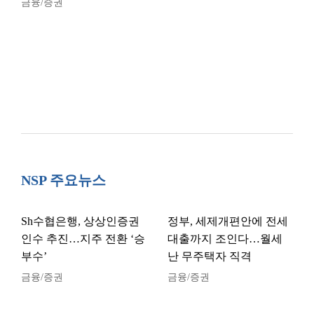
금융/증권
NSP 주요뉴스
Sh수협은행, 상상인증권
정부, 세제개편안에 전세
인수 추진…지주 전환 ‘승
대출까지 조인다…월세
부수’
난 무주택자 직격
금융/증권
금융/증권