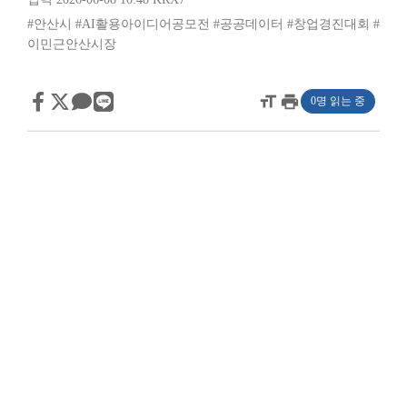
#안산시
#AI활용아이디어공모전
#공공데이터
#창업경진대회
#
이민근안산시장
format_size
print
0명 읽는 중