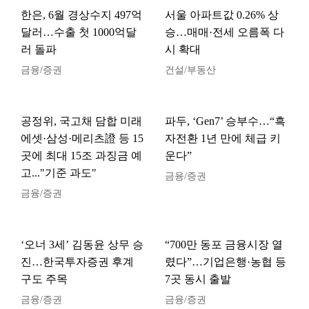
한은, 6월 경상수지 497억
서울 아파트값 0.26% 상
달러…수출 첫 1000억달
승…매매·전세 오름폭 다
러 돌파
시 확대
금융/증권
건설/부동산
공정위, 국고채 담합 미래
파두, ‘Gen7’ 승부수…“흑
에셋·삼성·메리츠證 등 15
자전환 1년 만에 체급 키
곳에 최대 15조 과징금 예
운다”
고..."기준 과도"
금융/증권
금융/증권
‘오너 3세’ 김동윤 상무 승
“700만 동포 금융시장 열
진…한국투자증권 후계
렸다”…기업은행·농협 등
구도 주목
7곳 동시 출발
금융/증권
금융/증권