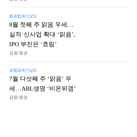
증권업계기상도
8월 첫째 주 맑음 우세…
실적·신사업 확대 ‘맑음’,
IPO 부진은 ‘흐림’
금융/증권
보험업계기상도
7월 다섯째 주 ‘맑음’ 우
세…ABL생명 ‘비온뒤갬’
금융/증권