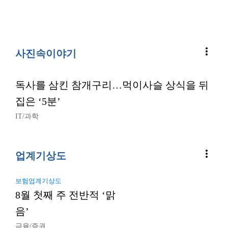
more_vert
사진속이야기
독사를 삼킨 참개구리…먹이사슬 상식을 뒤
집은 ‘5분’
IT/과학
more_vert
업계기상도
보험업계기상도
8월 첫째 주 전반적 ‘맑
음’
금융/증권