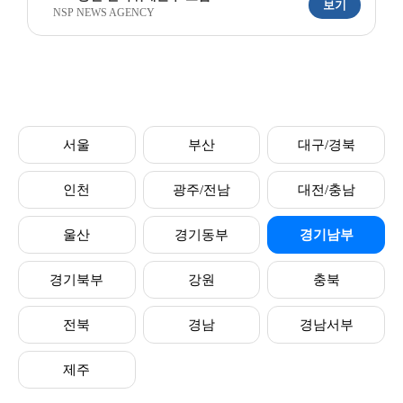
보기
NSP NEWS AGENCY
서울
부산
대구/경북
인천
광주/전남
대전/충남
울산
경기동부
경기남부
경기북부
강원
충북
전북
경남
경남서부
제주