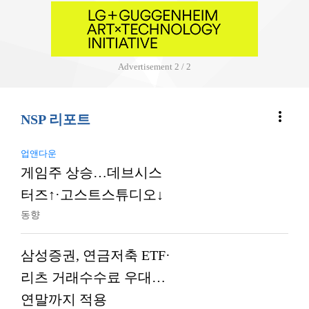
Advertisement
1 / 2
more_vert
NSP 리포트
업앤다운
게임주 상승…데브시스
터즈↑·고스트스튜디오↓
동향
삼성증권, 연금저축 ETF·
리츠 거래수수료 우대…
연말까지 적용