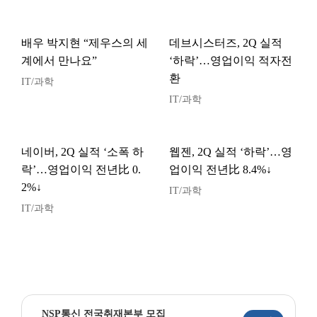
배우 박지현 “제우스의 세
데브시스터즈, 2Q 실적
계에서 만나요”
‘하락’…영업이익 적자전
환
IT/과학
IT/과학
네이버, 2Q 실적 ‘소폭 하
웹젠, 2Q 실적 ‘하락’…영
락’…영업이익 전년比 0.
업이익 전년比 8.4%↓
2%↓
IT/과학
IT/과학
NSP통신 전국취재본부 모집