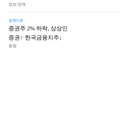
정보/정책
업앤다운
증권주 2% 하락, 상상인
증권↑·한국금융지주↓
동향