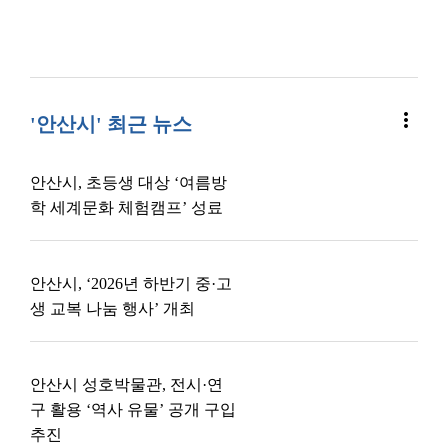
more_vert
'안산시' 최근 뉴스
안산시, 초등생 대상 ‘여름방
학 세계문화 체험캠프’ 성료
안산시, ‘2026년 하반기 중·고
생 교복 나눔 행사’ 개최
안산시 성호박물관, 전시·연
구 활용 ‘역사 유물’ 공개 구입
추진