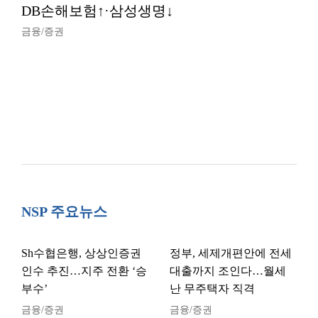
DB손해보험↑·삼성생명↓
금융/증권
NSP 주요뉴스
Sh수협은행, 상상인증권
정부, 세제개편안에 전세
인수 추진…지주 전환 ‘승
대출까지 조인다…월세
부수’
난 무주택자 직격
금융/증권
금융/증권