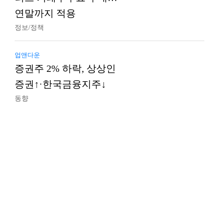
연말까지 적용
정보/정책
업앤다운
증권주 2% 하락, 상상인
증권↑·한국금융지주↓
동향