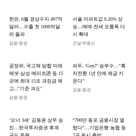
한은, 6월 경상수지 497억
서울 아파트값 0.26% 상
달러…수출 첫 1000억달
승…매매·전세 오름폭 다
러 돌파
시 확대
금융/증권
건설/부동산
공정위, 국고채 담합 미래
파두, ‘Gen7’ 승부수…“흑
에셋·삼성·메리츠證 등 15
자전환 1년 만에 체급 키
곳에 최대 15조 과징금 예
운다”
고..."기준 과도"
금융/증권
금융/증권
‘오너 3세’ 김동윤 상무 승
“700만 동포 금융시장 열
진…한국투자증권 후계
렸다”…기업은행·농협 등
구도 주목
7곳 동시 출발