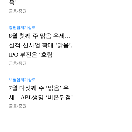
음’
금융/증권
증권업계기상도
8월 첫째 주 맑음 우세…
실적·신사업 확대 ‘맑음’,
IPO 부진은 ‘흐림’
금융/증권
보험업계기상도
7월 다섯째 주 ‘맑음’ 우
세…ABL생명 ‘비온뒤갬’
금융/증권