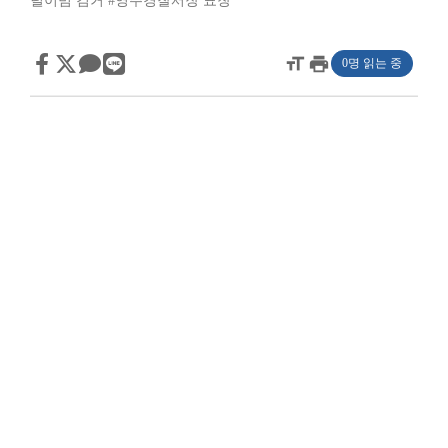
털이범 검거
#영주경찰서장 표창
format_size
print
0명 읽는 중