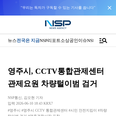
close
“우리는 독자가 구독할 수 있는 기사를 씁니다”
manage_search
뉴스
전국은 지금
NSP리포트
소상공인
이슈
NSPTV
영주시, CCTV통합관제센터
관제요원 차량털이범 검거
NSP통신
,
김오현 기자
입력 2026-06-10 18:43
KRX7
#영주시
#영주시 CCTV 통합관제센터
#시민 안전지킴이
#차량