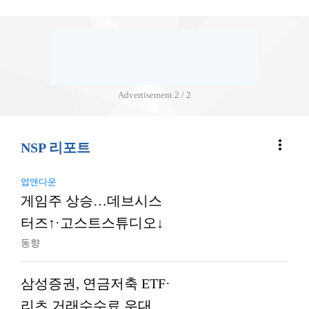
Advertisement
2 / 2
more_vert
NSP 리포트
업앤다운
게임주 상승…데브시스
터즈↑·고스트스튜디오↓
동향
삼성증권, 연금저축 ETF·
리츠 거래수수료 우대…