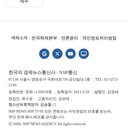
제주
전국취재본부
언론윤리
개인정보처리방침
매체소개
한국의 경제뉴스통신사 - NSP통신
07236 서울시 영등포구 국회대로750 금산빌딩 2층
TEL: 02-3272-
2140
등록번호: 문화 나 00018호
등록일자: 2011.6.29
발행인: 김정태
편집인: 류수운
고충처리인: 강은태
청소년보호책임자: 김승철
launch
NSP NEWS·NSP TV의 모든 콘텐츠는 저작권법의 보호를 받는바,
무단 전재.복사.배포를 금지합니다.
ⓒ 2006. NSP NEWS AGENCY. All rights reserved.