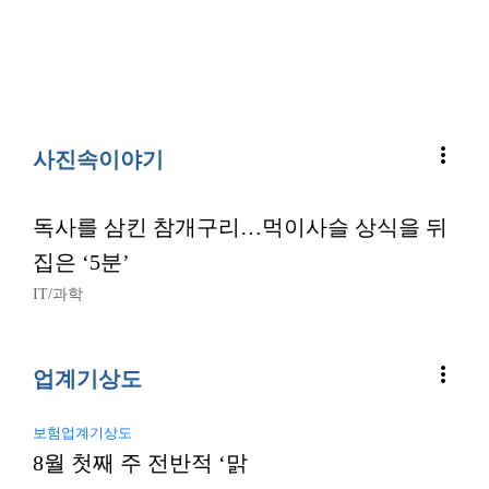
more_vert
사진속이야기
독사를 삼킨 참개구리…먹이사슬 상식을 뒤
집은 ‘5분’
IT/과학
more_vert
업계기상도
보험업계기상도
8월 첫째 주 전반적 ‘맑