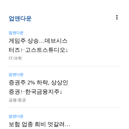
more_vert
업앤다운
업앤다운
게임주 상승…데브시스
터즈↑·고스트스튜디오↓
IT/과학
업앤다운
증권주 2% 하락, 상상인
증권↑·한국금융지주↓
금융/증권
업앤다운
보험 업종 희비 엇갈려…