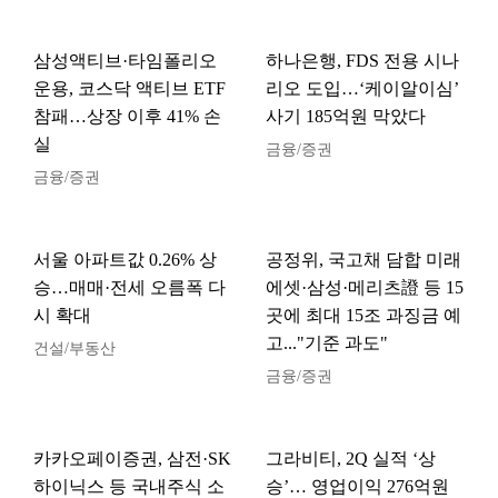
삼성액티브·타임폴리오
하나은행, FDS 전용 시나
운용, 코스닥 액티브 ETF
리오 도입…‘케이알이심’
참패…상장 이후 41% 손
사기 185억원 막았다
실
금융/증권
금융/증권
서울 아파트값 0.26% 상
공정위, 국고채 담합 미래
승…매매·전세 오름폭 다
에셋·삼성·메리츠證 등 15
시 확대
곳에 최대 15조 과징금 예
고..."기준 과도"
건설/부동산
금융/증권
카카오페이증권, 삼전·SK
그라비티, 2Q 실적 ‘상
하이닉스 등 국내주식 소
승’… 영업이익 276억원