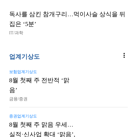
독사를 삼킨 참개구리…먹이사슬 상식을 뒤
집은 ‘5분’
IT/과학
more_vert
업계기상도
보험업계기상도
8월 첫째 주 전반적 ‘맑
음’
금융/증권
증권업계기상도
8월 첫째 주 맑음 우세…
실적·신사업 확대 ‘맑음’,