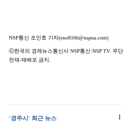
NSP통신 조인호 기자(eno8166@nspna.com)
ⓒ한국의 경제뉴스통신사 NSP통신·NSP TV. 무단
전재-재배포 금지.
more_vert
'경주시' 최근 뉴스