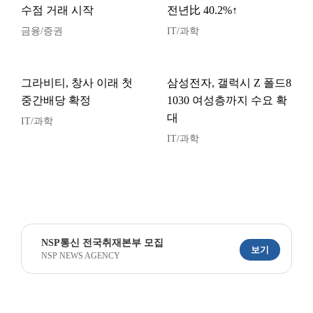
수점 거래 시작
전년比 40.2%↑
금융/증권
IT/과학
그라비티, 창사 이래 첫
삼성전자, 갤럭시 Z 폴드8
중간배당 확정
1030 여성층까지 수요 확
대
IT/과학
IT/과학
NSP통신 전국취재본부 모집
보기
NSP NEWS AGENCY