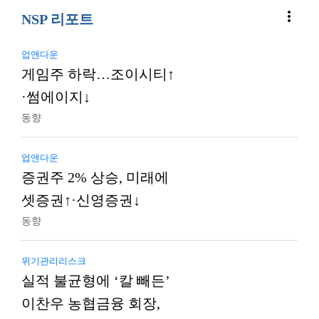
more_vert
NSP 리포트
업앤다운
게임주 하락…조이시티↑
·썸에이지↓
동향
업앤다운
증권주 2% 상승, 미래에
셋증권↑·신영증권↓
동향
위기관리리스크
실적 불균형에 ‘칼 빼든’
이찬우 농협금융 회장,