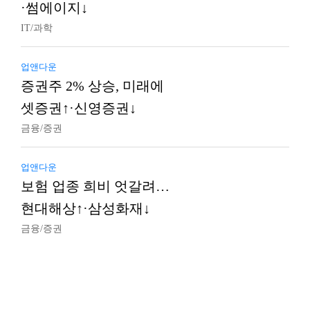
·썸에이지↓
IT/과학
업앤다운
증권주 2% 상승, 미래에
셋증권↑·신영증권↓
금융/증권
업앤다운
보험 업종 희비 엇갈려…
현대해상↑·삼성화재↓
금융/증권