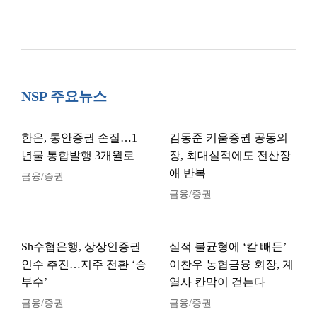
NSP 주요뉴스
한은, 통안증권 손질…1
김동준 키움증권 공동의
년물 통합발행 3개월로
장, 최대실적에도 전산장
애 반복
금융/증권
금융/증권
Sh수협은행, 상상인증권
실적 불균형에 ‘칼 빼든’
인수 추진…지주 전환 ‘승
이찬우 농협금융 회장, 계
부수’
열사 칸막이 걷는다
금융/증권
금융/증권