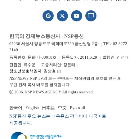
한국의 경제뉴스통신사 - NSP통신
07236 서울시 영등포구 국회대로750 금산빌딩 2층
TEL: 02-3272-
2140
등록번호: 문화 나 00018호
등록일자: 2011.6.29
발행인: 김정태
편집인: 류수운
고충처리인: 강은태
청소년보호책임자: 김승철
launch
NSP NEWS·NSP TV의 모든 콘텐츠는 저작권법의 보호를 받는바,
무단 전재.복사.배포를 금지합니다.
ⓒ 2006. NSP NEWS AGENCY. All rights reserved.
한국어
English
日本語
中文
Русский
NSP통신 주요 뉴스는 다우존스 팩티바에 다국어로
제공됩니다.