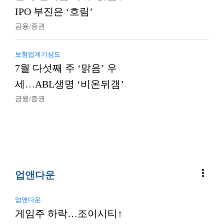
IPO 부진은 ‘흐림’
금융/증권
보험업계기상도
7월 다섯째 주 ‘맑음’ 우
세…ABL생명 ‘비온뒤갬’
금융/증권
more_vert
업앤다운
업앤다운
게임주 하락…조이시티↑