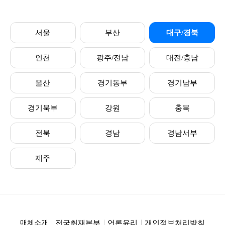
서울
부산
대구/경북
인천
광주/전남
대전/충남
울산
경기동부
경기남부
경기북부
강원
충북
전북
경남
경남서부
제주
전국취재본부
언론윤리
개인정보처리방침
매체소개