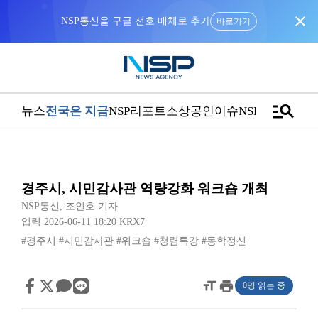
close
NSP통신을 구글 선호 매체로 추가
바로가기
manage_search
뉴스
전국은 지금
NSP리포트
소상공인
이슈
NSPTV
경주시, 시민감사관 역량강화 워크숍 개최
NSP통신
,
조인호 기자
입력 2026-06-11 18:20
KRX7
#경주시
#시민감사관
#워크숍
#청렴특강
#동학정신
format_size
print
0명 읽는 중