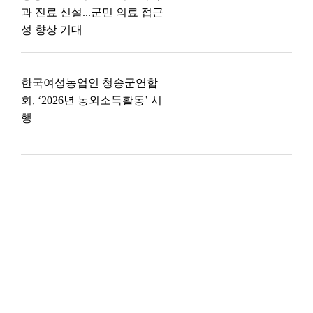
과 진료 신설...군민 의료 접근
성 향상 기대
한국여성농업인 청송군연합
회, ‘2026년 농외소득활동’ 시
행