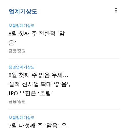
more_vert
업계기상도
보험업계기상도
8월 첫째 주 전반적 ‘맑
음’
금융/증권
증권업계기상도
8월 첫째 주 맑음 우세…
실적·신사업 확대 ‘맑음’,
IPO 부진은 ‘흐림’
금융/증권
보험업계기상도
7월 다섯째 주 ‘맑음’ 우