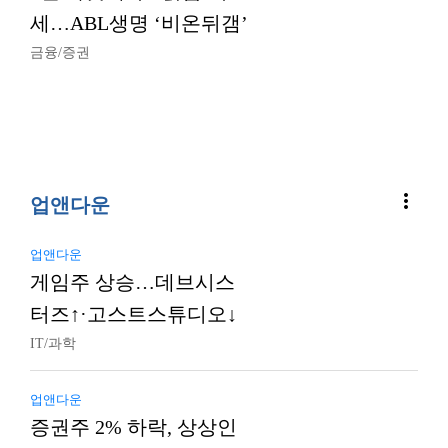
세…ABL생명 ‘비온뒤갬’
금융/증권
more_vert
업앤다운
업앤다운
게임주 상승…데브시스
터즈↑·고스트스튜디오↓
IT/과학
업앤다운
증권주 2% 하락, 상상인