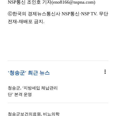
NSP통신 조인호 기자(eno8166@nspna.com)
ⓒ한국의 경제뉴스통신사 NSP통신·NSP TV. 무단
전재-재배포 금지.
more_vert
'청송군' 최근 뉴스
청송군, ‘지방세입 체납관리
단’ 본격 운영
청송군보건의료원, 비뇨의학