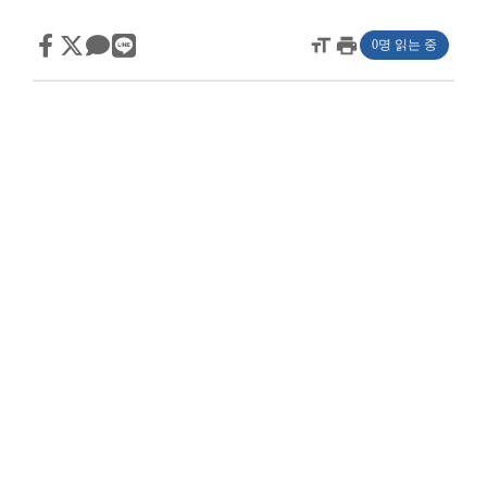
format_size
print
0명 읽는 중