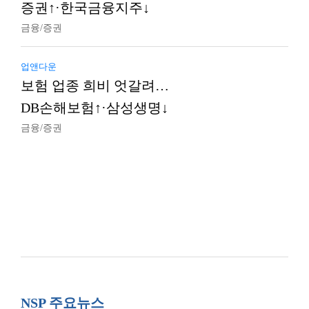
증권↑·한국금융지주↓
금융/증권
업앤다운
보험 업종 희비 엇갈려…
DB손해보험↑·삼성생명↓
금융/증권
NSP 주요뉴스