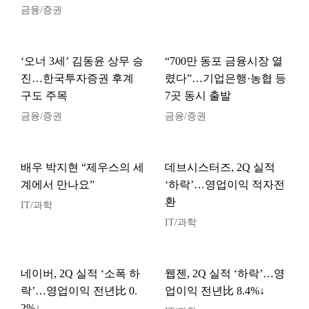
금융/증권
‘오너 3세’ 김동윤 상무 승
“700만 동포 금융시장 열
진…한국투자증권 후계
렸다”…기업은행·농협 등
구도 주목
7곳 동시 출발
금융/증권
금융/증권
배우 박지현 “제우스의 세
데브시스터즈, 2Q 실적
계에서 만나요”
‘하락’…영업이익 적자전
환
IT/과학
IT/과학
네이버, 2Q 실적 ‘소폭 하
웹젠, 2Q 실적 ‘하락’…영
락’…영업이익 전년比 0.
업이익 전년比 8.4%↓
2%↓