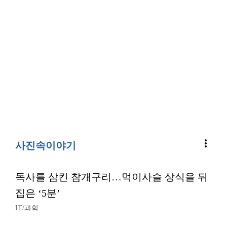
more_vert
사진속이야기
독사를 삼킨 참개구리…먹이사슬 상식을 뒤
집은 ‘5분’
IT/과학