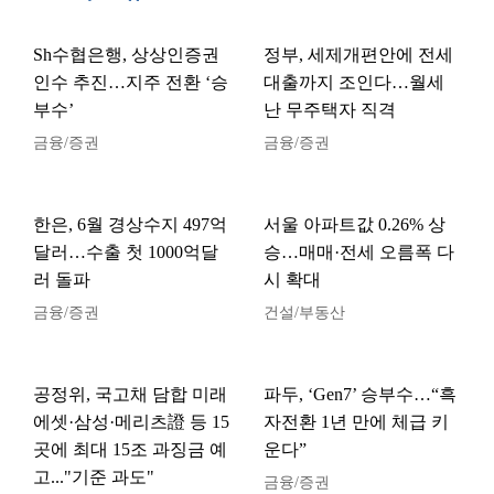
Sh수협은행, 상상인증권
정부, 세제개편안에 전세
인수 추진…지주 전환 ‘승
대출까지 조인다…월세
부수’
난 무주택자 직격
금융/증권
금융/증권
한은, 6월 경상수지 497억
서울 아파트값 0.26% 상
달러…수출 첫 1000억달
승…매매·전세 오름폭 다
러 돌파
시 확대
금융/증권
건설/부동산
공정위, 국고채 담합 미래
파두, ‘Gen7’ 승부수…“흑
에셋·삼성·메리츠證 등 15
자전환 1년 만에 체급 키
곳에 최대 15조 과징금 예
운다”
고..."기준 과도"
금융/증권