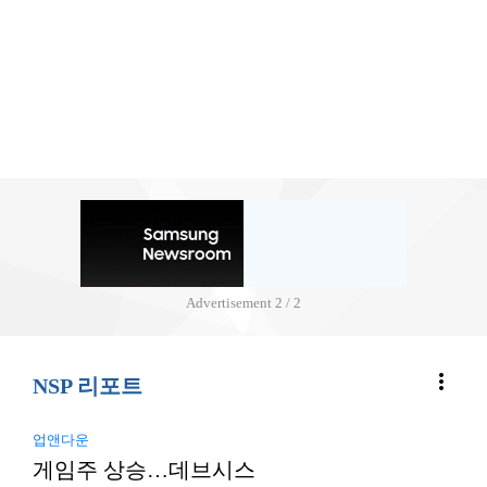
Advertisement
2 / 2
more_vert
NSP 리포트
업앤다운
게임주 상승…데브시스