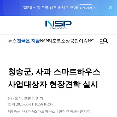
close
NSP통신을 구글 선호 매체로 추가
바로가기
manage_search
뉴스
전국은 지금
NSP리포트
소상공인
이슈
NSPTV
청송군, 사과 스마트하우스
사업대상자 현장견학 실시
NSP통신
,
조인호 기자
입력 2026-06-11 18:56
KRX7
#청송군
#사과
#스마트하우스
#현장견학
#무인방제