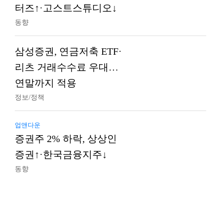
터즈↑·고스트스튜디오↓
동향
삼성증권, 연금저축 ETF·
리츠 거래수수료 우대…
연말까지 적용
정보/정책
업앤다운
증권주 2% 하락, 상상인
증권↑·한국금융지주↓
동향