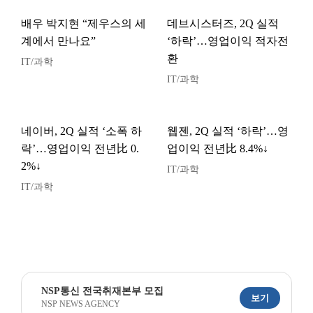
배우 박지현 “제우스의 세
데브시스터즈, 2Q 실적
계에서 만나요”
‘하락’…영업이익 적자전
환
IT/과학
IT/과학
네이버, 2Q 실적 ‘소폭 하
웹젠, 2Q 실적 ‘하락’…영
락’…영업이익 전년比 0.
업이익 전년比 8.4%↓
2%↓
IT/과학
IT/과학
NSP통신 전국취재본부 모집
보기
NSP NEWS AGENCY