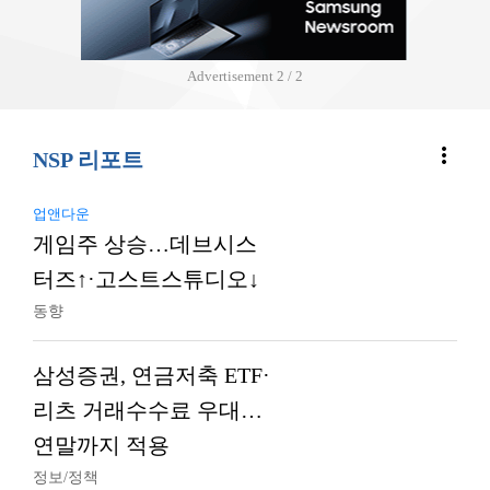
Advertisement
2 / 2
more_vert
NSP 리포트
업앤다운
게임주 상승…데브시스
터즈↑·고스트스튜디오↓
동향
삼성증권, 연금저축 ETF·
리츠 거래수수료 우대…
연말까지 적용
정보/정책