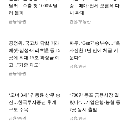
달러…수출 첫 1000억달
승…매매·전세 오름폭 다
러 돌파
시 확대
금융/증권
건설/부동산
공정위, 국고채 담합 미래
파두, ‘Gen7’ 승부수…“흑
에셋·삼성·메리츠證 등 15
자전환 1년 만에 체급 키
곳에 최대 15조 과징금 예
운다”
고..."기준 과도"
금융/증권
금융/증권
‘오너 3세’ 김동윤 상무 승
“700만 동포 금융시장 열
진…한국투자증권 후계
렸다”…기업은행·농협 등
구도 주목
7곳 동시 출발
금융/증권
금융/증권