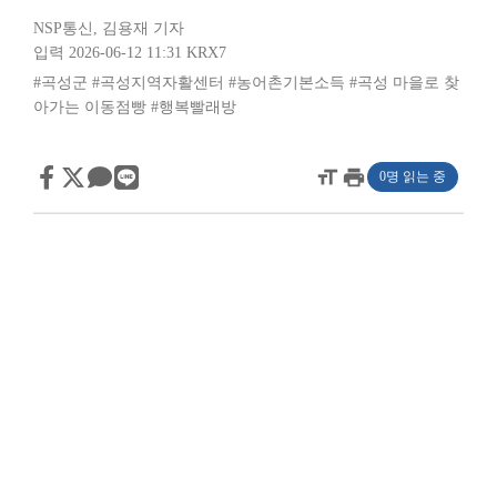
NSP통신
,
김용재 기자
입력 2026-06-12 11:31
KRX7
#곡성군
#곡성지역자활센터
#농어촌기본소득
#곡성 마을로 찾
아가는 이동점빵
#행복빨래방
format_size
print
0명 읽는 중