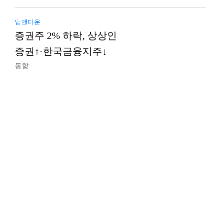
업앤다운
증권주 2% 하락, 상상인
증권↑·한국금융지주↓
동향