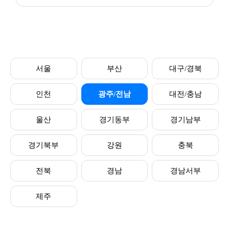
서울
부산
대구/경북
인천
광주/전남
대전/충남
울산
경기동부
경기남부
경기북부
강원
충북
전북
경남
경남서부
제주