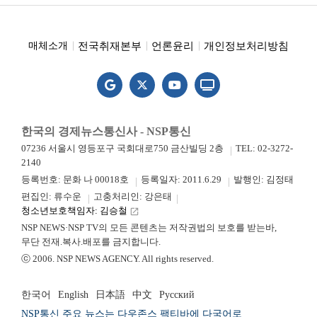
전국취재본부
언론윤리
개인정보처리방침
매체소개
한국의 경제뉴스통신사 - NSP통신
07236 서울시 영등포구 국회대로750 금산빌딩 2층
TEL: 02-3272-
2140
등록번호: 문화 나 00018호
등록일자: 2011.6.29
발행인: 김정태
편집인: 류수운
고충처리인: 강은태
청소년보호책임자: 김승철
launch
NSP NEWS·NSP TV의 모든 콘텐츠는 저작권법의 보호를 받는바,
무단 전재.복사.배포를 금지합니다.
ⓒ 2006. NSP NEWS AGENCY. All rights reserved.
한국어
English
日本語
中文
Русский
NSP통신 주요 뉴스는 다우존스 팩티바에 다국어로