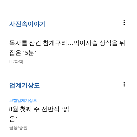
more_vert
사진속이야기
독사를 삼킨 참개구리…먹이사슬 상식을 뒤
집은 ‘5분’
IT/과학
more_vert
업계기상도
보험업계기상도
8월 첫째 주 전반적 ‘맑
음’
금융/증권