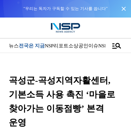
close
“우리는 독자가 구독할 수 있는 기사를 씁니다”
manage_search
뉴스
전국은 지금
NSP리포트
소상공인
이슈
NSPTV
곡성군-곡성지역자활센터,
기본소득 사용 촉진 ‘마을로
찾아가는 이동점빵’ 본격
운영