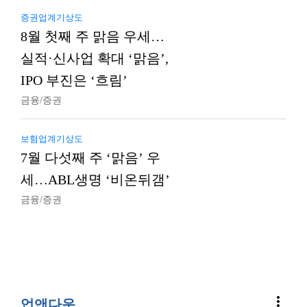
증권업계기상도
8월 첫째 주 맑음 우세…
실적·신사업 확대 ‘맑음’,
IPO 부진은 ‘흐림’
금융/증권
보험업계기상도
7월 다섯째 주 ‘맑음’ 우
세…ABL생명 ‘비온뒤갬’
금융/증권
more_vert
업앤다운