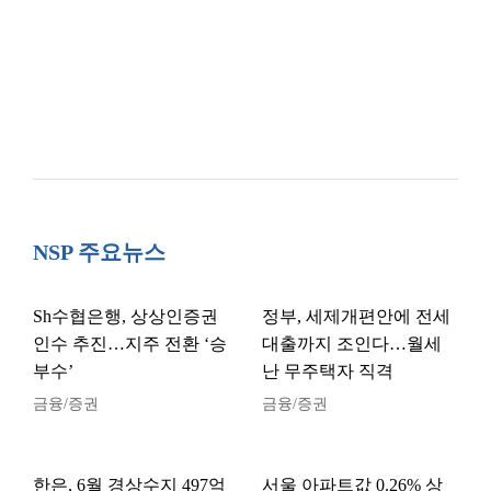
NSP 주요뉴스
Sh수협은행, 상상인증권
정부, 세제개편안에 전세
인수 추진…지주 전환 ‘승
대출까지 조인다…월세
부수’
난 무주택자 직격
금융/증권
금융/증권
한은, 6월 경상수지 497억
서울 아파트값 0.26% 상