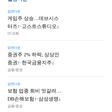
업앤다운
게임주 상승…데브시스
터즈↑·고스트스튜디오↓
IT/과학
업앤다운
증권주 2% 하락, 상상인
증권↑·한국금융지주↓
금융/증권
업앤다운
보험 업종 희비 엇갈려…
DB손해보험↑·삼성생명↓
금융/증권