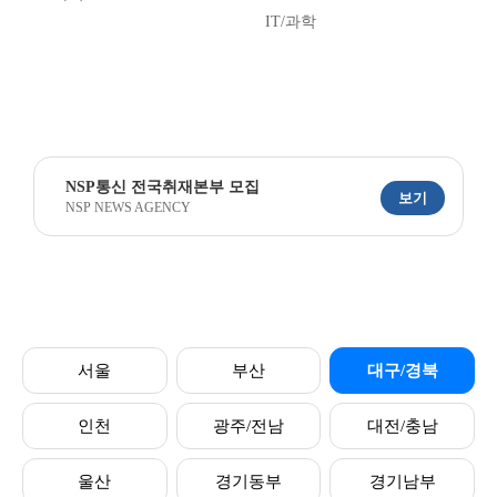
IT/과학
NSP통신 전국취재본부 모집
보기
NSP NEWS AGENCY
서울
부산
대구/경북
인천
광주/전남
대전/충남
울산
경기동부
경기남부