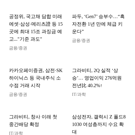
공정위, 국고채 담합 미래
파두, ‘Gen7’ 승부수…“흑
에셋·삼성·메리츠證 등 15
자전환 1년 만에 체급 키
곳에 최대 15조 과징금 예
운다”
고..."기준 과도"
금융/증권
금융/증권
카카오페이증권, 삼전·SK
그라비티, 2Q 실적 ‘상
하이닉스 등 국내주식 소
승’… 영업이익 276억원
수점 거래 시작
전년比 40.2%↑
금융/증권
IT/과학
그라비티, 창사 이래 첫
삼성전자, 갤럭시 Z 폴드8
중간배당 확정
1030 여성층까지 수요 확
대
IT/과학