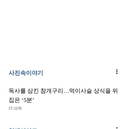
more_vert
사진속이야기
독사를 삼킨 참개구리…먹이사슬 상식을 뒤
집은 ‘5분’
IT/과학