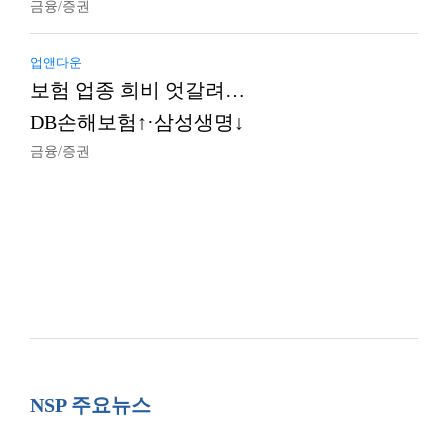
금융/증권
업앤다운
보험 업종 희비 엇갈려…
DB손해보험↑·삼성생명↓
금융/증권
NSP 주요뉴스