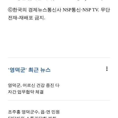
ⓒ한국의 경제뉴스통신사 NSP통신·NSP TV. 무단
전재-재배포 금지.
more_vert
'영덕군' 최근 뉴스
영덕군, 어르신 건강 증진 다
자간 업무협약 체결
조주홍 영덕군수, 읍·면 민원