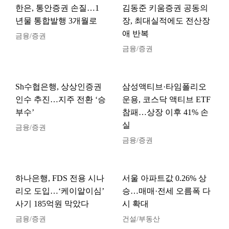
한은, 통안증권 손질…1
김동준 키움증권 공동의
년물 통합발행 3개월로
장, 최대실적에도 전산장
애 반복
금융/증권
금융/증권
Sh수협은행, 상상인증권
삼성액티브·타임폴리오
인수 추진…지주 전환 ‘승
운용, 코스닥 액티브 ETF
부수’
참패…상장 이후 41% 손
실
금융/증권
금융/증권
하나은행, FDS 전용 시나
서울 아파트값 0.26% 상
리오 도입…‘케이알이심’
승…매매·전세 오름폭 다
사기 185억원 막았다
시 확대
금융/증권
건설/부동산