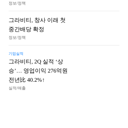
정보/정책
그라비티, 창사 이래 첫
중간배당 확정
정보/정책
기업실적
그라비티, 2Q 실적 ‘상
승’… 영업이익 276억원
전년比 40.2%↑
실적/매출