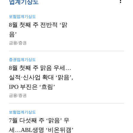
more_vert
업계기상도
보험업계기상도
8월 첫째 주 전반적 ‘맑
음’
금융/증권
증권업계기상도
8월 첫째 주 맑음 우세…
실적·신사업 확대 ‘맑음’,
IPO 부진은 ‘흐림’
금융/증권
보험업계기상도
7월 다섯째 주 ‘맑음’ 우
세…ABL생명 ‘비온뒤갬’