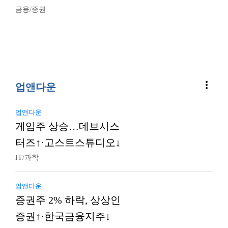
금융/증권
more_vert
업앤다운
업앤다운
게임주 상승…데브시스
터즈↑·고스트스튜디오↓
IT/과학
업앤다운
증권주 2% 하락, 상상인
증권↑·한국금융지주↓