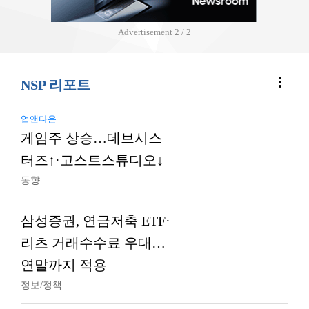
Advertisement
2 / 2
more_vert
NSP 리포트
업앤다운
게임주 상승…데브시스
터즈↑·고스트스튜디오↓
동향
삼성증권, 연금저축 ETF·
리츠 거래수수료 우대…
연말까지 적용
정보/정책