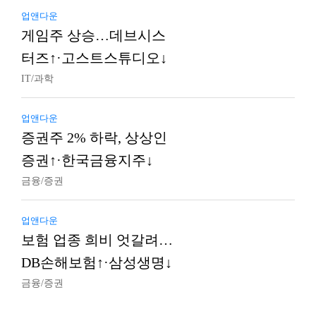
업앤다운
게임주 상승…데브시스
터즈↑·고스트스튜디오↓
IT/과학
업앤다운
증권주 2% 하락, 상상인
증권↑·한국금융지주↓
금융/증권
업앤다운
보험 업종 희비 엇갈려…
DB손해보험↑·삼성생명↓
금융/증권