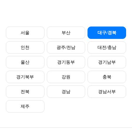
서울
부산
대구/경북
인천
광주/전남
대전/충남
울산
경기동부
경기남부
경기북부
강원
충북
전북
경남
경남서부
제주