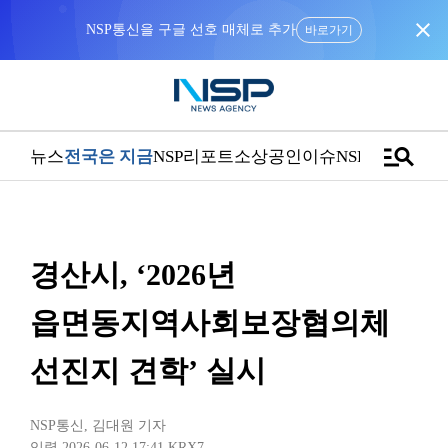
close
NSP통신을 구글 선호 매체로 추가
바로가기
manage_search
뉴스
전국은 지금
NSP리포트
소상공인
이슈
NSPTV
경산시, ‘2026년
읍면동지역사회보장협의체
선진지 견학’ 실시
NSP통신
,
김대원 기자
입력 2026-06-12 17:41
KRX7