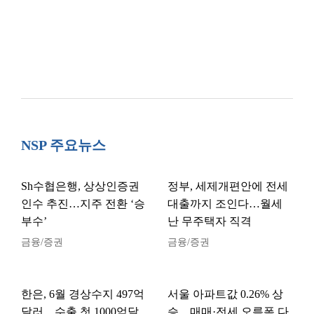
NSP 주요뉴스
Sh수협은행, 상상인증권
정부, 세제개편안에 전세
인수 추진…지주 전환 ‘승
대출까지 조인다…월세
부수’
난 무주택자 직격
금융/증권
금융/증권
한은, 6월 경상수지 497억
서울 아파트값 0.26% 상
달러…수출 첫 1000억달
승…매매·전세 오름폭 다