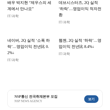
배우 박지현 “제우스의 세
데브시스터즈, 2Q 실적
계에서 만나요”
‘하락’…영업이익 적자전
환
IT/과학
IT/과학
네이버, 2Q 실적 ‘소폭 하
웹젠, 2Q 실적 ‘하락’…영
락’…영업이익 전년比 0.
업이익 전년比 8.4%↓
2%↓
IT/과학
IT/과학
NSP통신 전국취재본부 모집
보기
NSP NEWS AGENCY