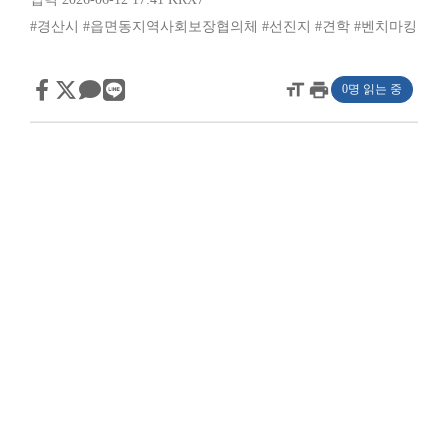
#경산시
#읍면동지역사회보장협의체
#선진지
#견학
#벤치마킹
format_size
print
0명 읽는 중