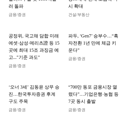
러 돌파
시 확대
금융/증권
건설/부동산
공정위, 국고채 담합 미래
파두, ‘Gen7’ 승부수…“흑
에셋·삼성·메리츠證 등 15
자전환 1년 만에 체급 키
곳에 최대 15조 과징금 예
운다”
고..."기준 과도"
금융/증권
금융/증권
‘오너 3세’ 김동윤 상무 승
“700만 동포 금융시장 열
진…한국투자증권 후계
렸다”…기업은행·농협 등
구도 주목
7곳 동시 출발
금융/증권
금융/증권