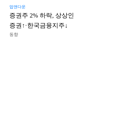
업앤다운
증권주 2% 하락, 상상인
증권↑·한국금융지주↓
동향