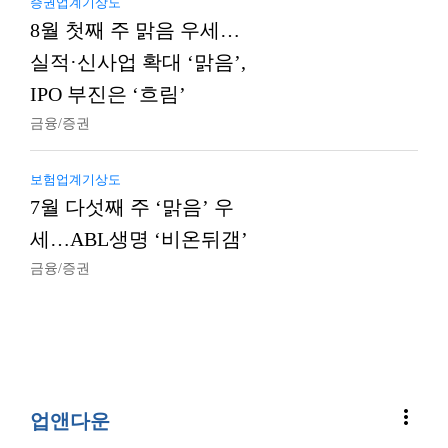
증권업계기상도
8월 첫째 주 맑음 우세…
실적·신사업 확대 ‘맑음’,
IPO 부진은 ‘흐림’
금융/증권
보험업계기상도
7월 다섯째 주 ‘맑음’ 우
세…ABL생명 ‘비온뒤갬’
금융/증권
more_vert
업앤다운