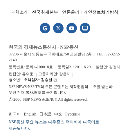
전국취재본부
언론윤리
개인정보처리방침
매체소개
한국의 경제뉴스통신사 - NSP통신
07236 서울시 영등포구 국회대로750 금산빌딩 2층
TEL: 02-3272-
2140
등록번호: 문화 나 00018호
등록일자: 2011.6.29
발행인: 김정태
편집인: 류수운
고충처리인: 강은태
청소년보호책임자: 김승철
launch
NSP NEWS·NSP TV의 모든 콘텐츠는 저작권법의 보호를 받는바,
무단 전재.복사.배포를 금지합니다.
ⓒ 2006. NSP NEWS AGENCY. All rights reserved.
한국어
English
日本語
中文
Русский
NSP통신 주요 뉴스는 다우존스 팩티바에 다국어로
제공됩니다.