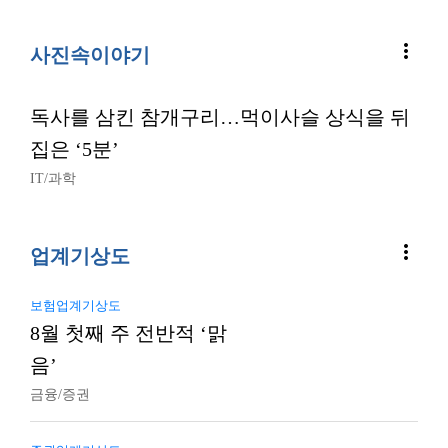
more_vert
사진속이야기
독사를 삼킨 참개구리…먹이사슬 상식을 뒤
집은 ‘5분’
IT/과학
more_vert
업계기상도
보험업계기상도
8월 첫째 주 전반적 ‘맑
음’
금융/증권