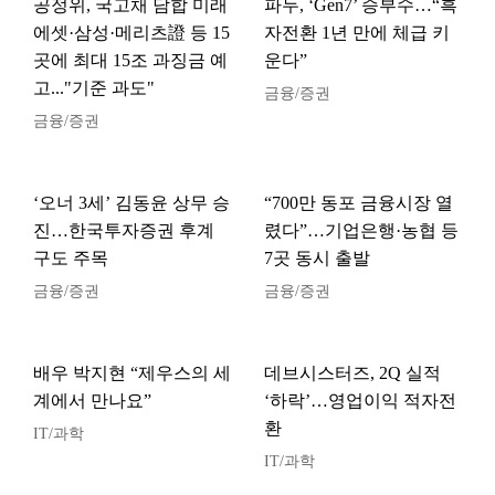
공정위, 국고채 담합 미래
파두, ‘Gen7’ 승부수…“흑
에셋·삼성·메리츠證 등 15
자전환 1년 만에 체급 키
곳에 최대 15조 과징금 예
운다”
고..."기준 과도"
금융/증권
금융/증권
‘오너 3세’ 김동윤 상무 승
“700만 동포 금융시장 열
진…한국투자증권 후계
렸다”…기업은행·농협 등
구도 주목
7곳 동시 출발
금융/증권
금융/증권
배우 박지현 “제우스의 세
데브시스터즈, 2Q 실적
계에서 만나요”
‘하락’…영업이익 적자전
환
IT/과학
IT/과학