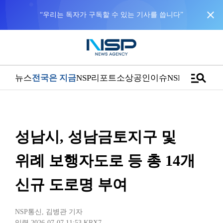
close
“우리는 독자가 구독할 수 있는 기사를 씁니다”
manage_search
뉴스
전국은 지금
NSP리포트
소상공인
이슈
NSPTV
성남시, 성남금토지구 및
위례 보행자도로 등 총 14개
신규 도로명 부여
NSP통신
,
김병관 기자
입력 2026-07-07 11:53
KRX7