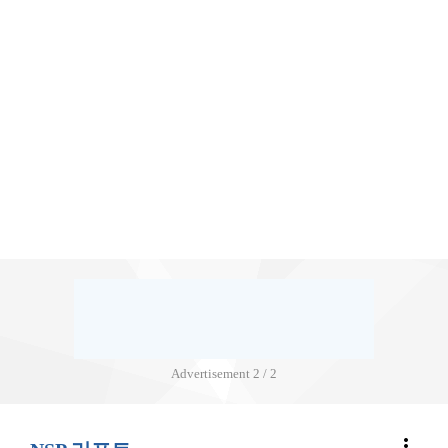
Advertisement
2 / 2
more_vert