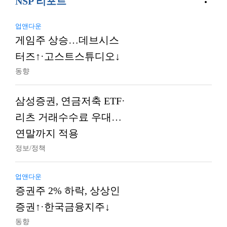
NSP 리포트
업앤다운
게임주 상승…데브시스
터즈↑·고스트스튜디오↓
동향
삼성증권, 연금저축 ETF·
리츠 거래수수료 우대…
연말까지 적용
정보/정책
업앤다운
증권주 2% 하락, 상상인
증권↑·한국금융지주↓
동향