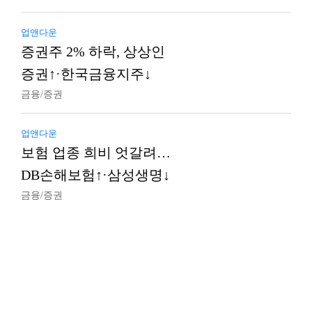
업앤다운
증권주 2% 하락, 상상인
증권↑·한국금융지주↓
금융/증권
업앤다운
보험 업종 희비 엇갈려…
DB손해보험↑·삼성생명↓
금융/증권