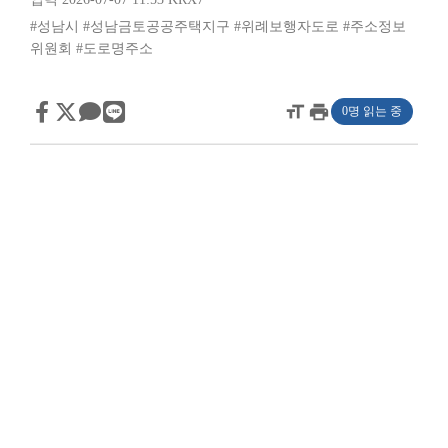
#성남시
#성남금토공공주택지구
#위례보행자도로
#주소정보
위원회
#도로명주소
format_size
print
0명 읽는 중