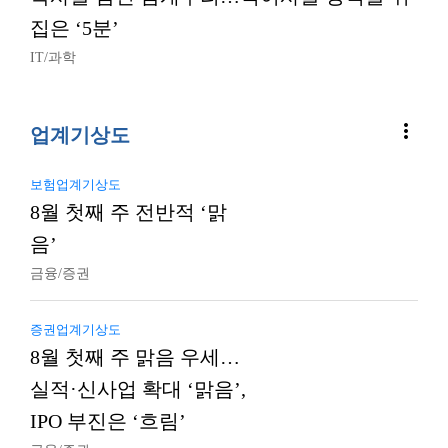
집은 ‘5분’
IT/과학
more_vert
업계기상도
보험업계기상도
8월 첫째 주 전반적 ‘맑
음’
금융/증권
증권업계기상도
8월 첫째 주 맑음 우세…
실적·신사업 확대 ‘맑음’,
IPO 부진은 ‘흐림’