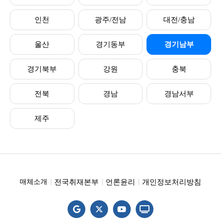
인천
광주/전남
대전/충남
울산
경기동부
경기남부
경기북부
강원
충북
전북
경남
경남서부
제주
전국취재본부
언론윤리
개인정보처리방침
매체소개