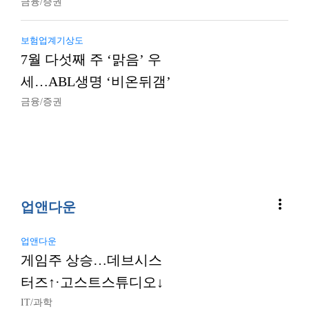
금융/증권
보험업계기상도
7월 다섯째 주 ‘맑음’ 우
세…ABL생명 ‘비온뒤갬’
금융/증권
more_vert
업앤다운
업앤다운
게임주 상승…데브시스
터즈↑·고스트스튜디오↓
IT/과학