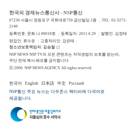
한국의 경제뉴스통신사 - NSP통신
07236 서울시 영등포구 국회대로750 금산빌딩 2층
TEL: 02-3272-
2140
등록번호: 문화 나 00018호
등록일자: 2011.6.29
발행인: 김정태
편집인: 류수운
고충처리인: 강은태
청소년보호책임자: 김승철
launch
NSP NEWS·NSP TV의 모든 콘텐츠는 저작권법의 보호를 받는바,
무단 전재.복사.배포를 금지합니다.
ⓒ 2006. NSP NEWS AGENCY. All rights reserved.
한국어
English
日本語
中文
Русский
NSP통신 주요 뉴스는 다우존스 팩티바에 다국어로
제공됩니다.