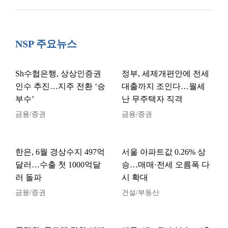
NSP 주요뉴스
Sh수협은행, 상상인증권
정부, 세제개편안에 전세
인수 추진…지주 전환 ‘승
대출까지 조인다…월세
부수’
난 무주택자 직격
금융/증권
금융/증권
한은, 6월 경상수지 497억
서울 아파트값 0.26% 상
달러…수출 첫 1000억달
승…매매·전세 오름폭 다
러 돌파
시 확대
금융/증권
건설/부동산