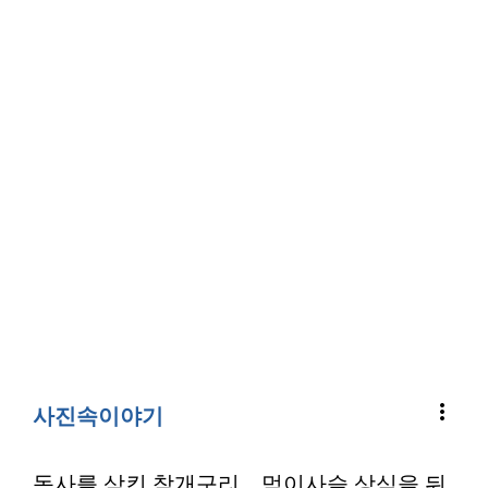
more_vert
사진속이야기
독사를 삼킨 참개구리…먹이사슬 상식을 뒤