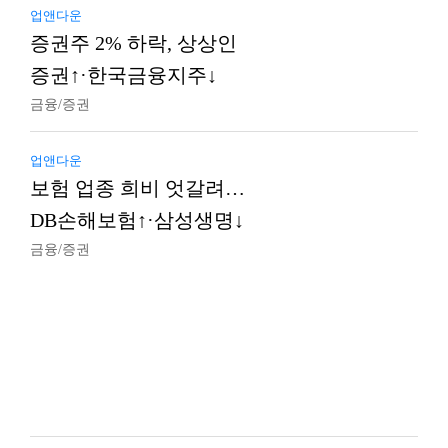
업앤다운
증권주 2% 하락, 상상인
증권↑·한국금융지주↓
금융/증권
업앤다운
보험 업종 희비 엇갈려…
DB손해보험↑·삼성생명↓
금융/증권