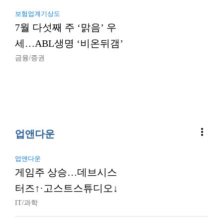
보험업계기상도
7월 다섯째 주 ‘맑음’ 우
세…ABL생명 ‘비온뒤갬’
금융/증권
more_vert
업앤다운
업앤다운
게임주 상승…데브시스
터즈↑·고스트스튜디오↓
IT/과학