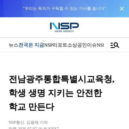
close
NSP통신을 구글 선호 매체로 추가
바로가기
manage_search
뉴스
전국은 지금
NSP리포트
소상공인
이슈
NSPTV
전남광주통합특별시교육청,
학생 생명 지키는 안전한
학교 만든다
NSP통신
,
김용재 기자
입력 2026-07-07 16:46
KRX7