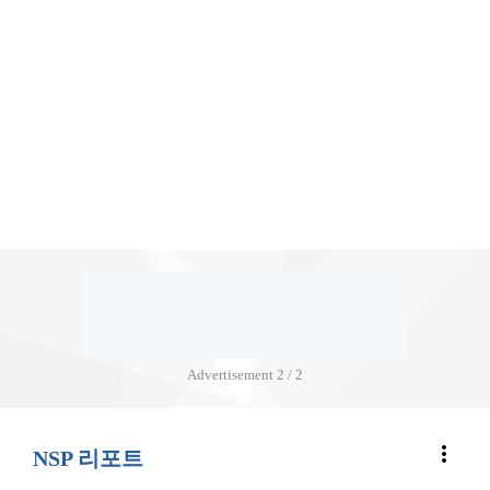
Advertisement
2 / 2
more_vert
NSP 리포트