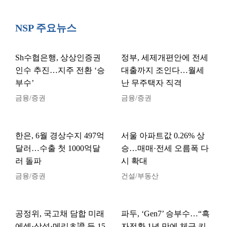
NSP 주요뉴스
Sh수협은행, 상상인증권
정부, 세제개편안에 전세
인수 추진…지주 전환 ‘승
대출까지 조인다…월세
부수’
난 무주택자 직격
금융/증권
금융/증권
한은, 6월 경상수지 497억
서울 아파트값 0.26% 상
달러…수출 첫 1000억달
승…매매·전세 오름폭 다
러 돌파
시 확대
금융/증권
건설/부동산
공정위, 국고채 담합 미래
파두, ‘Gen7’ 승부수…“흑
에셋·삼성·메리츠證 등 15
자전환 1년 만에 체급 키