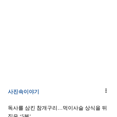
more_vert
사진속이야기
독사를 삼킨 참개구리…먹이사슬 상식을 뒤
집은 ‘5분’