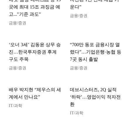
곳에 최대 15조 과징금 예
운다”
고..."기준 과도"
금융/증권
금융/증권
‘오너 3세’ 김동윤 상무 승
“700만 동포 금융시장 열
진…한국투자증권 후계
렸다”…기업은행·농협 등
구도 주목
7곳 동시 출발
금융/증권
금융/증권
배우 박지현 “제우스의 세
데브시스터즈, 2Q 실적
계에서 만나요”
‘하락’…영업이익 적자전
환
IT/과학
IT/과학