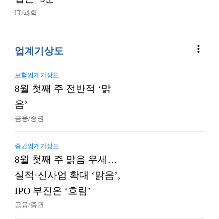
IT/과학
more_vert
업계기상도
보험업계기상도
8월 첫째 주 전반적 ‘맑
음’
금융/증권
증권업계기상도
8월 첫째 주 맑음 우세…
실적·신사업 확대 ‘맑음’,
IPO 부진은 ‘흐림’
금융/증권