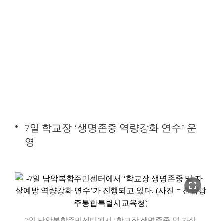
7일 학교장 ‘생명존중 역량강화 연수’ 운
영
fullscreen
7일 남악복합주민센터에서 ‘학교장 생명존중 및 자살