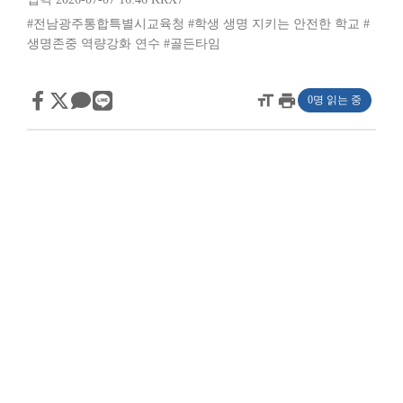
#전남광주통합특별시교육청
#학생 생명 지키는 안전한 학교
#
생명존중 역량강화 연수
#골든타임
format_size
print
0명 읽는 중