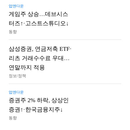
업앤다운
게임주 상승…데브시스
터즈↑·고스트스튜디오↓
동향
삼성증권, 연금저축 ETF·
리츠 거래수수료 우대…
연말까지 적용
정보/정책
업앤다운
증권주 2% 하락, 상상인
증권↑·한국금융지주↓
동향