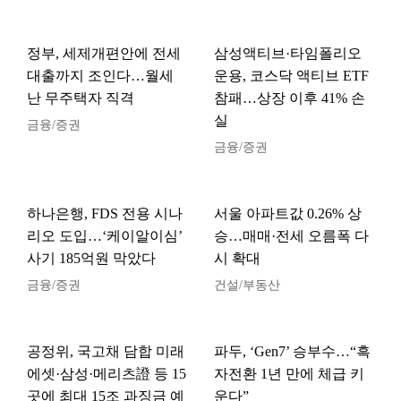
정부, 세제개편안에 전세
삼성액티브·타임폴리오
대출까지 조인다…월세
운용, 코스닥 액티브 ETF
난 무주택자 직격
참패…상장 이후 41% 손
실
금융/증권
금융/증권
하나은행, FDS 전용 시나
서울 아파트값 0.26% 상
리오 도입…‘케이알이심’
승…매매·전세 오름폭 다
사기 185억원 막았다
시 확대
금융/증권
건설/부동산
공정위, 국고채 담합 미래
파두, ‘Gen7’ 승부수…“흑
에셋·삼성·메리츠證 등 15
자전환 1년 만에 체급 키
곳에 최대 15조 과징금 예
운다”