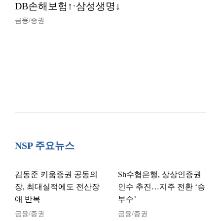
DB손해보험↑·삼성생명↓
금융/증권
NSP 주요뉴스
김동준 키움증권 공동의
Sh수협은행, 상상인증권
장, 최대실적에도 전산장
인수 추진…지주 전환 ‘승
애 반복
부수’
금융/증권
금융/증권