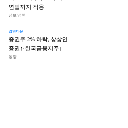
연말까지 적용
정보/정책
업앤다운
증권주 2% 하락, 상상인
증권↑·한국금융지주↓
동향