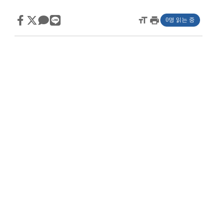
format_size
print
0명 읽는 중