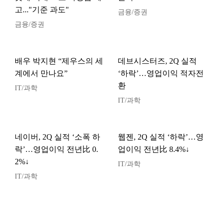
고..."기준 과도"
금융/증권
금융/증권
배우 박지현 “제우스의 세
데브시스터즈, 2Q 실적
계에서 만나요”
‘하락’…영업이익 적자전
환
IT/과학
IT/과학
네이버, 2Q 실적 ‘소폭 하
웹젠, 2Q 실적 ‘하락’…영
락’…영업이익 전년比 0.
업이익 전년比 8.4%↓
2%↓
IT/과학
IT/과학