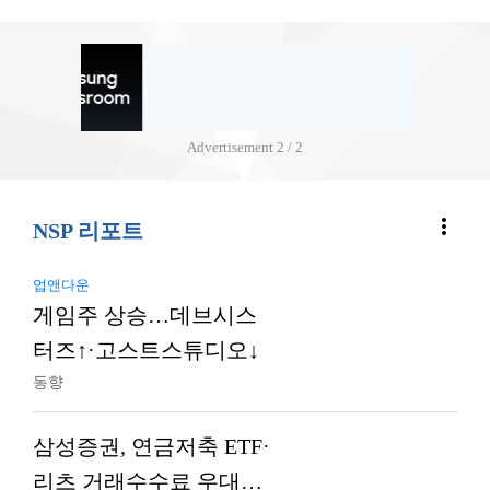
Advertisement
2 / 2
more_vert
NSP 리포트
업앤다운
게임주 상승…데브시스
터즈↑·고스트스튜디오↓
동향
삼성증권, 연금저축 ETF·
리츠 거래수수료 우대…