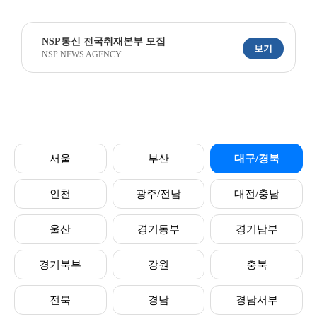
NSP통신 전국취재본부 모집
보기
NSP NEWS AGENCY
서울
부산
대구/경북
인천
광주/전남
대전/충남
울산
경기동부
경기남부
경기북부
강원
충북
전북
경남
경남서부