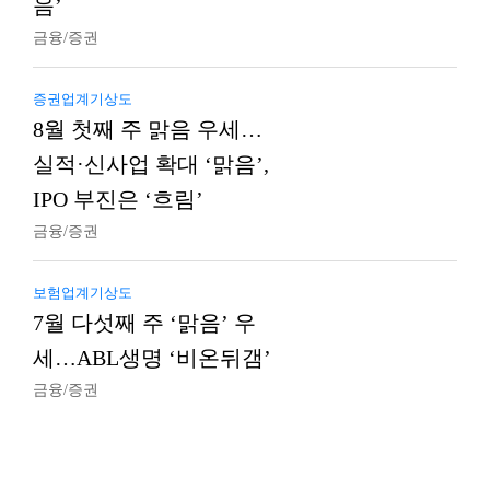
음’
금융/증권
증권업계기상도
8월 첫째 주 맑음 우세…
실적·신사업 확대 ‘맑음’,
IPO 부진은 ‘흐림’
금융/증권
보험업계기상도
7월 다섯째 주 ‘맑음’ 우
세…ABL생명 ‘비온뒤갬’
금융/증권