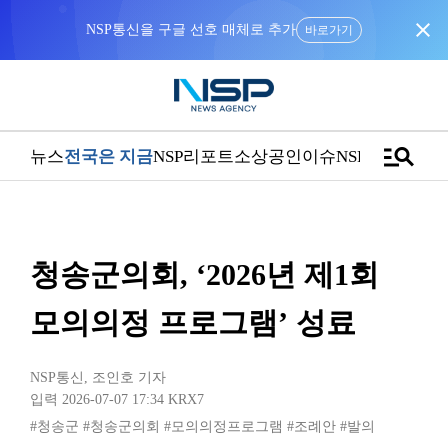
close
NSP통신을 구글 선호 매체로 추가
바로가기
manage_search
뉴스
전국은 지금
NSP리포트
소상공인
이슈
NSPTV
청송군의회, ‘2026년 제1회
모의의정 프로그램’ 성료
NSP통신
,
조인호 기자
입력 2026-07-07 17:34
KRX7
#청송군
#청송군의회
#모의의정프로그램
#조례안
#발의