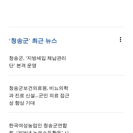
more_vert
'청송군' 최근 뉴스
청송군, ‘지방세입 체납관리
단’ 본격 운영
청송군보건의료원, 비뇨의학
과 진료 신설...군민 의료 접근
성 향상 기대
한국여성농업인 청송군연합
회, ‘2026년 농외소득활동’ 시