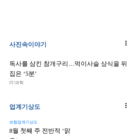
more_vert
사진속이야기
독사를 삼킨 참개구리…먹이사슬 상식을 뒤
집은 ‘5분’
IT/과학
more_vert
업계기상도
보험업계기상도
8월 첫째 주 전반적 ‘맑