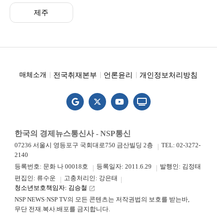
제주
전국취재본부
언론윤리
개인정보처리방침
매체소개
한국의 경제뉴스통신사 - NSP통신
07236 서울시 영등포구 국회대로750 금산빌딩 2층
TEL: 02-3272-
2140
등록번호: 문화 나 00018호
등록일자: 2011.6.29
발행인: 김정태
편집인: 류수운
고충처리인: 강은태
청소년보호책임자: 김승철
launch
NSP NEWS·NSP TV의 모든 콘텐츠는 저작권법의 보호를 받는바,
무단 전재.복사.배포를 금지합니다.