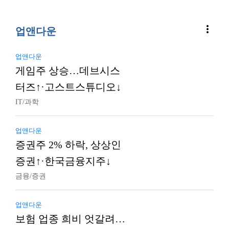
more_vert
업앤다운
업앤다운
게임주 상승…데브시스
터즈↑·고스트스튜디오↓
IT/과학
업앤다운
증권주 2% 하락, 상상인
증권↑·한국금융지주↓
금융/증권
업앤다운
보험 업종 희비 엇갈려…