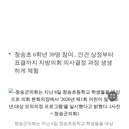
청송초 6학년 39명 참여...안건 상정부터
표결까지 지방의회 의사결정 과정 생생
하게 체험
fullscreen
청송군의회는 지난 6일 청송초등학교 학생들을 대상